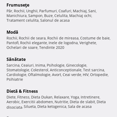
Frumuseţe
Păr
Rochii
Unghii
Parfumuri
Coafuri
Machiaj
Sani
,
,
,
,
,
,
,
Manichiura
Sampon
Buze
Celulita
Machiaj ochi
,
,
,
,
,
Tratament celulita
Salonul de acasa
,
Modă
Rochii
Rochii de seara
Rochii de mireasa
Costume de baie
,
,
,
,
Pantofi
Rochii elegante
Inele de logodna
Verighete
,
,
,
,
Ochelari de soare
Tendinte 2020
,
Sănătate
Sarcina
Ceaiuri
Inima
Psihologie
Ginecologie
,
,
,
,
,
Stomatologie
Colesterol
Anticonceptionale
Test sarcina
,
,
,
,
Cardiologie
Oftalmologie
Avort
Ceai verde
HIV
Ortopedie
,
,
,
,
,
,
Psihiatrie
Dietă & Fitness
Diete
Fitness
Dieta Dukan
Relaxare
Yoga
Intretinere
,
,
,
,
,
,
Aerobic
Exercitii abdomen
Nutritie
Dieta de slabit
Dieta
,
,
,
,
Silueta
Dieta ketogenica
Sala de acasa
disociata
,
,
,