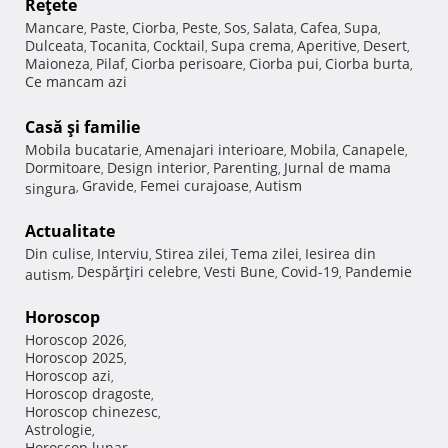
Reţete
Mancare
Paste
Ciorba
Peste
Sos
Salata
Cafea
Supa
,
,
,
,
,
,
,
,
Dulceata
Tocanita
Cocktail
Supa crema
Aperitive
Desert
,
,
,
,
,
,
Maioneza
Pilaf
Ciorba perisoare
Ciorba pui
Ciorba burta
,
,
,
,
,
Ce mancam azi
Casă şi familie
Mobila bucatarie
Amenajari interioare
Mobila
Canapele
,
,
,
,
Dormitoare
Design interior
Parenting
Jurnal de mama
,
,
,
Gravide
Femei curajoase
Autism
singura
,
,
,
Actualitate
Din culise
Interviu
Stirea zilei
Tema zilei
Iesirea din
,
,
,
,
Despărţiri celebre
Vesti Bune
Covid-19
Pandemie
autism
,
,
,
,
Horoscop
Horoscop 2026
,
Horoscop 2025
,
Horoscop azi
,
Horoscop dragoste
,
Horoscop chinezesc
,
Astrologie
,
Horoscop lunar