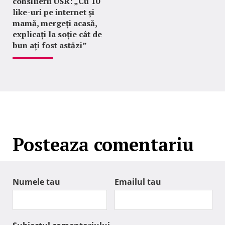
consilierii USR: „Cu 10
like-uri pe internet și
mamă, mergeți acasă,
explicați la soție cât de
bun ați fost astăzi”
Posteaza comentariu
Numele tau
Emailul tau