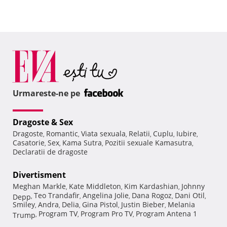
Urmareste-ne pe
Dragoste & Sex
Dragoste
Romantic
Viata sexuala
Relatii
Cuplu
Iubire
,
,
,
,
,
,
Casatorie
Sex
Kama Sutra
Pozitii sexuale Kamasutra
,
,
,
,
Declaratii de dragoste
Divertisment
Meghan Markle
Kate Middleton
Kim Kardashian
Johnny
,
,
,
Teo Trandafir
Angelina Jolie
Dana Rogoz
Dani Otil
Depp
,
,
,
,
,
Smiley
Andra
Delia
Gina Pistol
Justin Bieber
Melania
,
,
,
,
,
Program TV
Program Pro TV
Program Antena 1
Trump
,
,
,