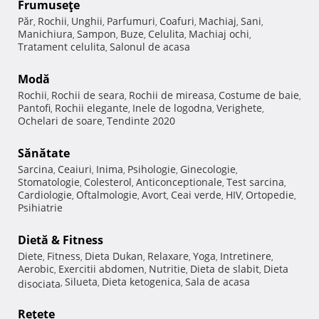
Frumuseţe
Păr
Rochii
Unghii
Parfumuri
Coafuri
Machiaj
Sani
,
,
,
,
,
,
,
Manichiura
Sampon
Buze
Celulita
Machiaj ochi
,
,
,
,
,
Tratament celulita
Salonul de acasa
,
Modă
Rochii
Rochii de seara
Rochii de mireasa
Costume de baie
,
,
,
,
Pantofi
Rochii elegante
Inele de logodna
Verighete
,
,
,
,
Ochelari de soare
Tendinte 2020
,
Sănătate
Sarcina
Ceaiuri
Inima
Psihologie
Ginecologie
,
,
,
,
,
Stomatologie
Colesterol
Anticonceptionale
Test sarcina
,
,
,
,
Cardiologie
Oftalmologie
Avort
Ceai verde
HIV
Ortopedie
,
,
,
,
,
,
Psihiatrie
Dietă & Fitness
Diete
Fitness
Dieta Dukan
Relaxare
Yoga
Intretinere
,
,
,
,
,
,
Aerobic
Exercitii abdomen
Nutritie
Dieta de slabit
Dieta
,
,
,
,
Silueta
Dieta ketogenica
Sala de acasa
disociata
,
,
,
Reţete