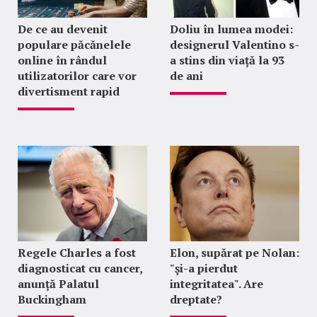
De ce au devenit
Doliu în lumea modei:
populare păcănelele
designerul Valentino s-
online în rândul
a stins din viață la 93
utilizatorilor care vor
de ani
divertisment rapid
Regele Charles a fost
Elon, supărat pe Nolan:
diagnosticat cu cancer,
"şi-a pierdut
anunță Palatul
integritatea". Are
Buckingham
dreptate?