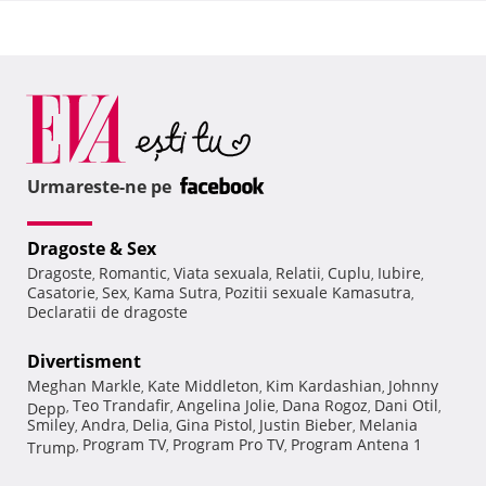
Urmareste-ne pe
Dragoste & Sex
Dragoste
Romantic
Viata sexuala
Relatii
Cuplu
Iubire
,
,
,
,
,
,
Casatorie
Sex
Kama Sutra
Pozitii sexuale Kamasutra
,
,
,
,
Declaratii de dragoste
Divertisment
Meghan Markle
Kate Middleton
Kim Kardashian
Johnny
,
,
,
Teo Trandafir
Angelina Jolie
Dana Rogoz
Dani Otil
Depp
,
,
,
,
,
Smiley
Andra
Delia
Gina Pistol
Justin Bieber
Melania
,
,
,
,
,
Program TV
Program Pro TV
Program Antena 1
Trump
,
,
,