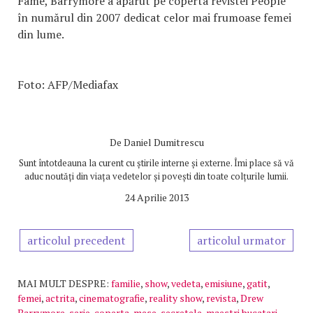
Fame, Barrymore a apărut pe coperta revistei People
în numărul din 2007 dedicat celor mai frumoase femei
din lume.
Foto: AFP/Mediafax
De
Daniel Dumitrescu
Sunt întotdeauna la curent cu știrile interne și externe. Îmi place să vă
aduc noutăți din viața vedetelor și povești din toate colțurile lumii.
24 Aprilie 2013
articolul precedent
articolul urmator
MAI MULT DESPRE:
familie
,
show
,
vedeta
,
emisiune
,
gatit
,
femei
,
actrita
,
cinematografie
,
reality show
,
revista
,
Drew
Barrymore
,
serie
,
coperta
,
mese
,
secretele
,
maestri bucatari