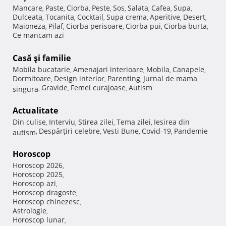
Mancare
Paste
Ciorba
Peste
Sos
Salata
Cafea
Supa
,
,
,
,
,
,
,
,
Dulceata
Tocanita
Cocktail
Supa crema
Aperitive
Desert
,
,
,
,
,
,
Maioneza
Pilaf
Ciorba perisoare
Ciorba pui
Ciorba burta
,
,
,
,
,
Ce mancam azi
Casă şi familie
Mobila bucatarie
Amenajari interioare
Mobila
Canapele
,
,
,
,
Dormitoare
Design interior
Parenting
Jurnal de mama
,
,
,
Gravide
Femei curajoase
Autism
singura
,
,
,
Actualitate
Din culise
Interviu
Stirea zilei
Tema zilei
Iesirea din
,
,
,
,
Despărţiri celebre
Vesti Bune
Covid-19
Pandemie
autism
,
,
,
,
Horoscop
Horoscop 2026
,
Horoscop 2025
,
Horoscop azi
,
Horoscop dragoste
,
Horoscop chinezesc
,
Astrologie
,
Horoscop lunar
,