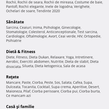
Rochii
Rochii de seara
Rochii de mireasa
Costume de baie
,
,
,
,
Pantofi
Rochii elegante
Inele de logodna
Verighete
,
,
,
,
Ochelari de soare
Tendinte 2020
,
Sănătate
Sarcina
Ceaiuri
Inima
Psihologie
Ginecologie
,
,
,
,
,
Stomatologie
Colesterol
Anticonceptionale
Test sarcina
,
,
,
,
Cardiologie
Oftalmologie
Avort
Ceai verde
HIV
Ortopedie
,
,
,
,
,
,
Psihiatrie
Dietă & Fitness
Diete
Fitness
Dieta Dukan
Relaxare
Yoga
Intretinere
,
,
,
,
,
,
Aerobic
Exercitii abdomen
Nutritie
Dieta de slabit
Dieta
,
,
,
,
Silueta
Dieta ketogenica
Sala de acasa
disociata
,
,
,
Reţete
Mancare
Paste
Ciorba
Peste
Sos
Salata
Cafea
Supa
,
,
,
,
,
,
,
,
Dulceata
Tocanita
Cocktail
Supa crema
Aperitive
Desert
,
,
,
,
,
,
Maioneza
Pilaf
Ciorba perisoare
Ciorba pui
Ciorba burta
,
,
,
,
,
Ce mancam azi
Casă şi familie