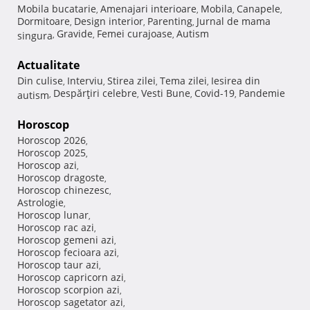
Mobila bucatarie
Amenajari interioare
Mobila
Canapele
,
,
,
,
Dormitoare
Design interior
Parenting
Jurnal de mama
,
,
,
Gravide
Femei curajoase
Autism
singura
,
,
,
Actualitate
Din culise
Interviu
Stirea zilei
Tema zilei
Iesirea din
,
,
,
,
Despărţiri celebre
Vesti Bune
Covid-19
Pandemie
autism
,
,
,
,
Horoscop
Horoscop 2026
,
Horoscop 2025
,
Horoscop azi
,
Horoscop dragoste
,
Horoscop chinezesc
,
Astrologie
,
Horoscop lunar
,
Horoscop rac azi
,
Horoscop gemeni azi
,
Horoscop fecioara azi
,
Horoscop taur azi
,
Horoscop capricorn azi
,
Horoscop scorpion azi
,
Horoscop sagetator azi
,