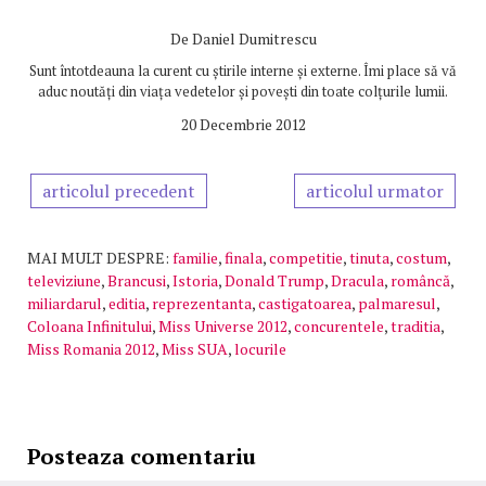
De
Daniel Dumitrescu
Sunt întotdeauna la curent cu știrile interne și externe. Îmi place să vă
aduc noutăți din viața vedetelor și povești din toate colțurile lumii.
20 Decembrie 2012
articolul precedent
articolul urmator
MAI MULT DESPRE:
familie
,
finala
,
competitie
,
tinuta
,
costum
,
televiziune
,
Brancusi
,
Istoria
,
Donald Trump
,
Dracula
,
româncă
,
miliardarul
,
editia
,
reprezentanta
,
castigatoarea
,
palmaresul
,
Coloana Infinitului
,
Miss Universe 2012
,
concurentele
,
traditia
,
Miss Romania 2012
,
Miss SUA
,
locurile
Posteaza comentariu