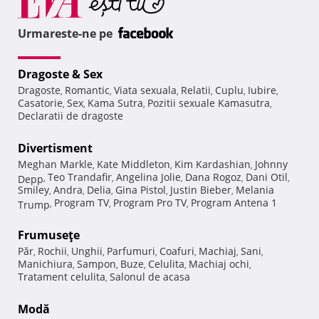
Urmareste-ne pe
Dragoste & Sex
Dragoste
Romantic
Viata sexuala
Relatii
Cuplu
Iubire
,
,
,
,
,
,
Casatorie
Sex
Kama Sutra
Pozitii sexuale Kamasutra
,
,
,
,
Declaratii de dragoste
Divertisment
Meghan Markle
Kate Middleton
Kim Kardashian
Johnny
,
,
,
Teo Trandafir
Angelina Jolie
Dana Rogoz
Dani Otil
Depp
,
,
,
,
,
Smiley
Andra
Delia
Gina Pistol
Justin Bieber
Melania
,
,
,
,
,
Program TV
Program Pro TV
Program Antena 1
Trump
,
,
,
Frumuseţe
Păr
Rochii
Unghii
Parfumuri
Coafuri
Machiaj
Sani
,
,
,
,
,
,
,
Manichiura
Sampon
Buze
Celulita
Machiaj ochi
,
,
,
,
,
Tratament celulita
Salonul de acasa
,
Modă