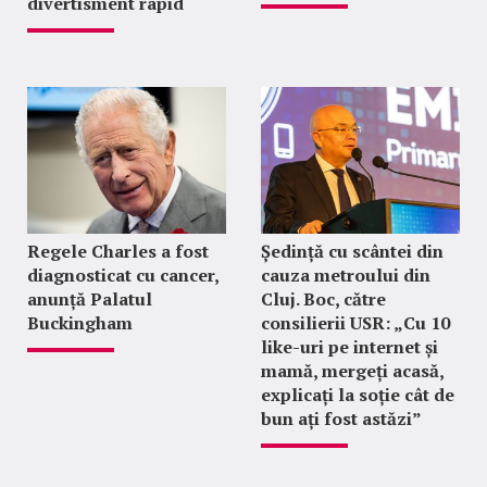
divertisment rapid
Regele Charles a fost
Ședință cu scântei din
diagnosticat cu cancer,
cauza metroului din
anunță Palatul
Cluj. Boc, către
Buckingham
consilierii USR: „Cu 10
like-uri pe internet și
mamă, mergeți acasă,
explicați la soție cât de
bun ați fost astăzi”