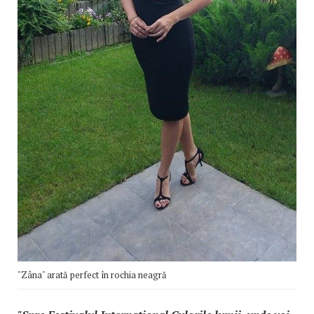
"Zâna" arată perfect în rochia neagră