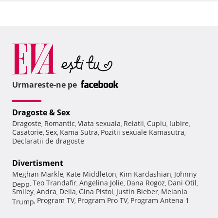
Urmareste-ne pe
Dragoste & Sex
Dragoste
Romantic
Viata sexuala
Relatii
Cuplu
Iubire
,
,
,
,
,
,
Casatorie
Sex
Kama Sutra
Pozitii sexuale Kamasutra
,
,
,
,
Declaratii de dragoste
Divertisment
Meghan Markle
Kate Middleton
Kim Kardashian
Johnny
,
,
,
Teo Trandafir
Angelina Jolie
Dana Rogoz
Dani Otil
Depp
,
,
,
,
,
Smiley
Andra
Delia
Gina Pistol
Justin Bieber
Melania
,
,
,
,
,
Program TV
Program Pro TV
Program Antena 1
Trump
,
,
,