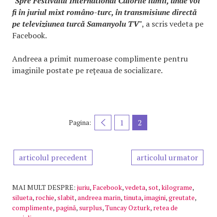
"Spre Festivalul International Culorile lumii, unde voi
fi în juriul mixt româno-turc, în transmisiune directă
pe televiziunea turcă Samanyolu TV"
, a scris vedeta pe
Facebook.
Andreea a primit numeroase complimente pentru
imaginile postate pe rețeaua de socializare.
1
2
Pagina:
articolul precedent
articolul urmator
MAI MULT DESPRE:
juriu
,
Facebook
,
vedeta
,
sot
,
kilograme
,
silueta
,
rochie
,
slabit
,
andreea marin
,
tinuta
,
imagini
,
greutate
,
complimente
,
pagină
,
surplus
,
Tuncay Ozturk
,
retea de