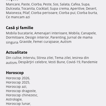
Mancare
Paste
Ciorba
Peste
Sos
Salata
Cafea
Supa
,
,
,
,
,
,
,
,
Dulceata
Tocanita
Cocktail
Supa crema
Aperitive
Desert
,
,
,
,
,
,
Maioneza
Pilaf
Ciorba perisoare
Ciorba pui
Ciorba burta
,
,
,
,
,
Ce mancam azi
Casă şi familie
Mobila bucatarie
Amenajari interioare
Mobila
Canapele
,
,
,
,
Dormitoare
Design interior
Parenting
Jurnal de mama
,
,
,
Gravide
Femei curajoase
Autism
singura
,
,
,
Actualitate
Din culise
Interviu
Stirea zilei
Tema zilei
Iesirea din
,
,
,
,
Despărţiri celebre
Vesti Bune
Covid-19
Pandemie
autism
,
,
,
,
Horoscop
Horoscop 2026
,
Horoscop 2025
,
Horoscop azi
,
Horoscop dragoste
,
Horoscop chinezesc
,
Astrologie
,
Horoscop lunar
,