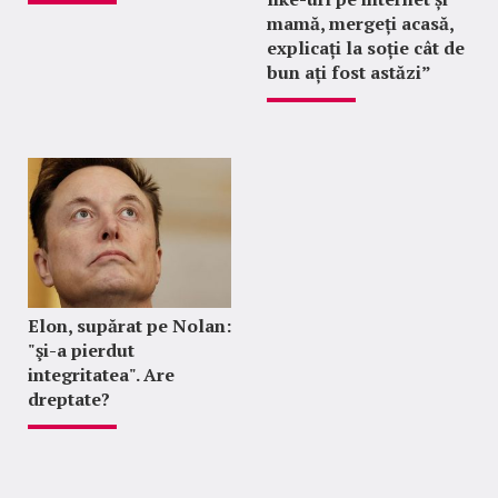
mamă, mergeți acasă,
explicați la soție cât de
bun ați fost astăzi”
Elon, supărat pe Nolan:
"şi-a pierdut
integritatea". Are
dreptate?