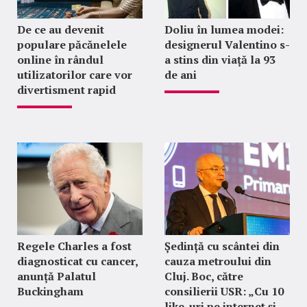
De ce au devenit
Doliu în lumea modei:
populare păcănelele
designerul Valentino s-
online în rândul
a stins din viață la 93
utilizatorilor care vor
de ani
divertisment rapid
Regele Charles a fost
Ședință cu scântei din
diagnosticat cu cancer,
cauza metroului din
anunță Palatul
Cluj. Boc, către
Buckingham
consilierii USR: „Cu 10
like-uri pe internet și