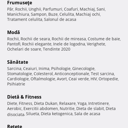
Frumuseţe
Păr
Rochii
Unghii
Parfumuri
Coafuri
Machiaj
Sani
,
,
,
,
,
,
,
Manichiura
Sampon
Buze
Celulita
Machiaj ochi
,
,
,
,
,
Tratament celulita
Salonul de acasa
,
Modă
Rochii
Rochii de seara
Rochii de mireasa
Costume de baie
,
,
,
,
Pantofi
Rochii elegante
Inele de logodna
Verighete
,
,
,
,
Ochelari de soare
Tendinte 2020
,
Sănătate
Sarcina
Ceaiuri
Inima
Psihologie
Ginecologie
,
,
,
,
,
Stomatologie
Colesterol
Anticonceptionale
Test sarcina
,
,
,
,
Cardiologie
Oftalmologie
Avort
Ceai verde
HIV
Ortopedie
,
,
,
,
,
,
Psihiatrie
Dietă & Fitness
Diete
Fitness
Dieta Dukan
Relaxare
Yoga
Intretinere
,
,
,
,
,
,
Aerobic
Exercitii abdomen
Nutritie
Dieta de slabit
Dieta
,
,
,
,
Silueta
Dieta ketogenica
Sala de acasa
disociata
,
,
,
Reţete