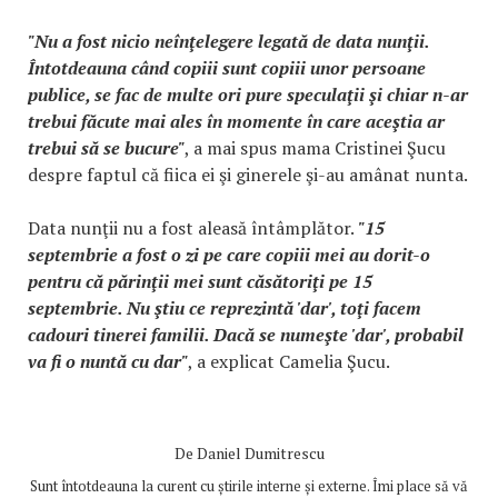
"Nu a fost nicio neînţelegere legată de data nunţii.
Întotdeauna când copiii sunt copiii unor persoane
publice, se fac de multe ori pure speculaţii şi chiar n-ar
trebui făcute mai ales în momente în care aceştia ar
trebui să se bucure"
, a mai spus mama Cristinei Şucu
despre faptul că fiica ei şi ginerele şi-au amânat nunta.
Data nunţii nu a fost aleasă întâmplător.
"15
septembrie a fost o zi pe care copiii mei au dorit-o
pentru că părinţii mei sunt căsătoriţi pe 15
septembrie. Nu ştiu ce reprezintă 'dar', toţi facem
cadouri tinerei familii. Dacă se numeşte 'dar', probabil
va fi o nuntă cu dar"
, a explicat Camelia Şucu.
De
Daniel Dumitrescu
Sunt întotdeauna la curent cu știrile interne și externe. Îmi place să vă