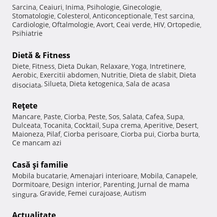
Sarcina
Ceaiuri
Inima
Psihologie
Ginecologie
,
,
,
,
,
Stomatologie
Colesterol
Anticonceptionale
Test sarcina
,
,
,
,
Cardiologie
Oftalmologie
Avort
Ceai verde
HIV
Ortopedie
,
,
,
,
,
,
Psihiatrie
Dietă & Fitness
Diete
Fitness
Dieta Dukan
Relaxare
Yoga
Intretinere
,
,
,
,
,
,
Aerobic
Exercitii abdomen
Nutritie
Dieta de slabit
Dieta
,
,
,
,
Silueta
Dieta ketogenica
Sala de acasa
disociata
,
,
,
Reţete
Mancare
Paste
Ciorba
Peste
Sos
Salata
Cafea
Supa
,
,
,
,
,
,
,
,
Dulceata
Tocanita
Cocktail
Supa crema
Aperitive
Desert
,
,
,
,
,
,
Maioneza
Pilaf
Ciorba perisoare
Ciorba pui
Ciorba burta
,
,
,
,
,
Ce mancam azi
Casă şi familie
Mobila bucatarie
Amenajari interioare
Mobila
Canapele
,
,
,
,
Dormitoare
Design interior
Parenting
Jurnal de mama
,
,
,
Gravide
Femei curajoase
Autism
singura
,
,
,
Actualitate