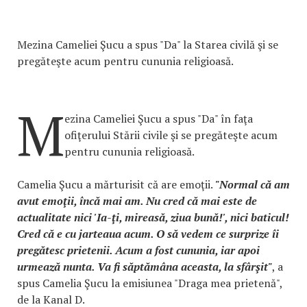
Mezina Cameliei Şucu a spus "Da" la Starea civilă şi se
pregăteşte acum pentru cununia religioasă.
M
ezina Cameliei Şucu a spus "Da" în faţa
ofiţerului Stării civile şi se pregăteşte acum
pentru cununia religioasă.
Camelia Şucu a mărturisit că are emoţii.
"Normal că am
avut emoţii, încă mai am. Nu cred că mai este de
actualitate nici 'Ia-ţi, mireasă, ziua bună!', nici baticul!
Cred că e cu jarteaua acum. O să vedem ce surprize îi
pregătesc prietenii. Acum a fost cununia, iar apoi
urmează nunta. Va fi săptămâna aceasta, la sfârşit"
, a
spus Camelia Şucu la emisiunea "Draga mea prietenă",
de la Kanal D.