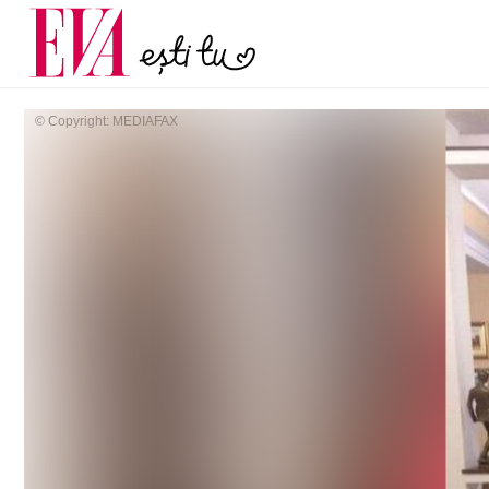
și 60 de ani. De ce te t
Carieră
pe măsură ce înaintez
Actualitate
© Copyright: MEDIAFAX