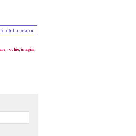
ticolul urmator
are
,
rochie
,
imagini
,