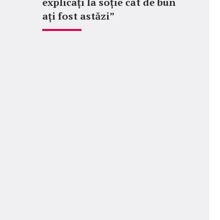
explicați la soție cât de bun
ați fost astăzi”