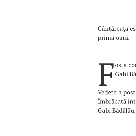
Cântăreaţa es
prima oară.
F
osta co
Gabi Bă
Vedeta a post
Îmbrăcată într
Gabi Bădălău,