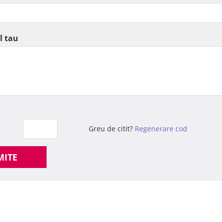
l tau
Greu de citit?
Regenerare cod
MITE