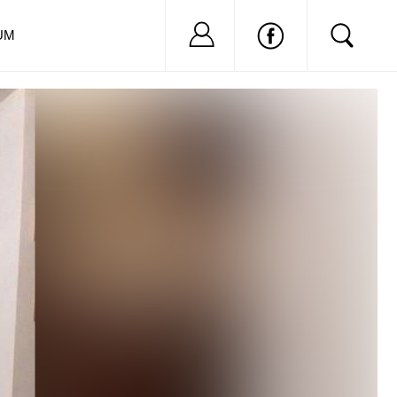
Nu ai cont?
Inregistreaza-
UM