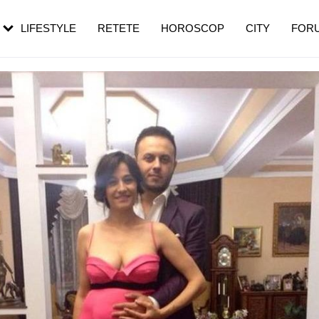
rezești mai des
Cât durează, cum te pregătești și cât
i în vârstă
de dureroasă este investigația
LIFESTYLE
RETETE
HOROSCOP
CITY
FOR