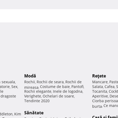
Modă
Reţete
a sexuala
Rochii
Rochii de seara
Rochii de
Mancare
Past
,
,
,
,
atorie
Sex
Costume de baie
Pantofi
Salata
Cafea
,
,
mireasa
,
,
,
,
,
ale
Rochii elegante
Inele de logodna
Tocanita
Cockt
,
,
,
e dragoste
Verighete
Ochelari de soare
Aperitive
Dese
,
,
,
Tendinte 2020
Ciorba perisoa
Ce manc
burta
,
Sănătate
ddleton
Kim
,
Casă şi fami