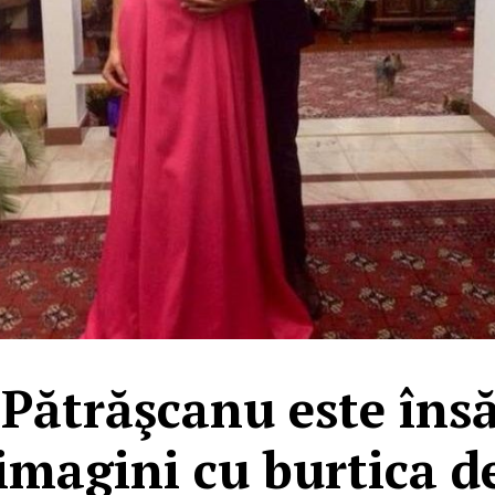
 Pătrăşcanu este însă
imagini cu burtica d