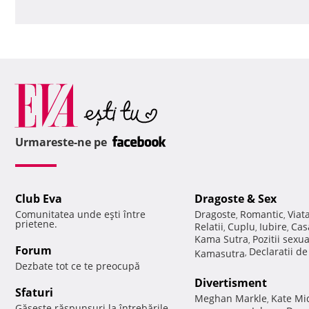
Urmareste-ne pe
Club Eva
Dragoste & Sex
Comunitatea unde eşti între
Dragoste
Romantic
Viat
,
,
prietene.
Relatii
Cuplu
Iubire
Cas
,
,
,
Kama Sutra
Pozitii sexu
,
Forum
Declaratii d
Kamasutra
,
Dezbate tot ce te preocupă
Divertisment
Sfaturi
Meghan Markle
Kate Mi
,
Găseşte răspunsuri la întrebările