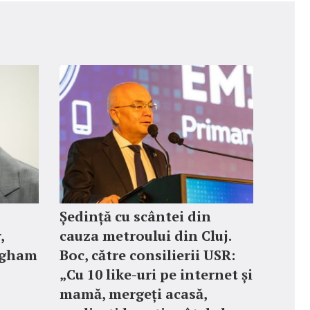
Ședință cu scântei din
,
cauza metroului din Cluj.
ngham
Boc, către consilierii USR:
„Cu 10 like-uri pe internet și
mamă, mergeți acasă,