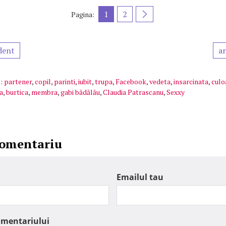
1
2
Pagina:
dent
ar
:
partener
,
copil
,
parinti
,
iubit
,
trupa
,
Facebook
,
vedeta
,
insarcinata
,
culo
a
,
burtica
,
membra
,
gabi bădălău
,
Claudia Patrascanu
,
Sexxy
comentariu
Emailul tau
omentariului