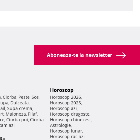
Aboneaza-te la newsletter
Horoscop
e
Ciorba
Peste
Sos
Horoscop 2026
,
,
,
,
,
Supa
Dulceata
Horoscop 2025
,
,
,
ail
Supa crema
Horoscop azi
,
,
,
rt
Maioneza
Pilaf
Horoscop dragoste
,
,
,
,
re
Ciorba pui
Ciorba
Horoscop chinezesc
,
,
,
am azi
Astrologie
,
Horoscop lunar
,
Horoscop rac azi
,
lie