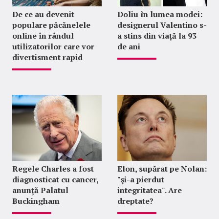
De ce au devenit
Doliu în lumea modei:
populare păcănelele
designerul Valentino s-
online în rândul
a stins din viață la 93
utilizatorilor care vor
de ani
divertisment rapid
Regele Charles a fost
Elon, supărat pe Nolan:
diagnosticat cu cancer,
"şi-a pierdut
anunță Palatul
integritatea". Are
Buckingham
dreptate?