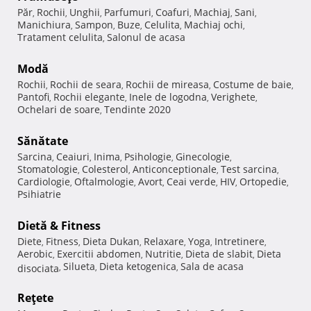
Păr
Rochii
Unghii
Parfumuri
Coafuri
Machiaj
Sani
,
,
,
,
,
,
,
Manichiura
Sampon
Buze
Celulita
Machiaj ochi
,
,
,
,
,
Tratament celulita
Salonul de acasa
,
Modă
Rochii
Rochii de seara
Rochii de mireasa
Costume de baie
,
,
,
,
Pantofi
Rochii elegante
Inele de logodna
Verighete
,
,
,
,
Ochelari de soare
Tendinte 2020
,
Sănătate
Sarcina
Ceaiuri
Inima
Psihologie
Ginecologie
,
,
,
,
,
Stomatologie
Colesterol
Anticonceptionale
Test sarcina
,
,
,
,
Cardiologie
Oftalmologie
Avort
Ceai verde
HIV
Ortopedie
,
,
,
,
,
,
Psihiatrie
Dietă & Fitness
Diete
Fitness
Dieta Dukan
Relaxare
Yoga
Intretinere
,
,
,
,
,
,
Aerobic
Exercitii abdomen
Nutritie
Dieta de slabit
Dieta
,
,
,
,
Silueta
Dieta ketogenica
Sala de acasa
disociata
,
,
,
Reţete