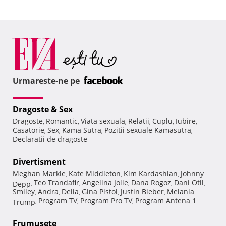
Urmareste-ne pe
Dragoste & Sex
Dragoste
Romantic
Viata sexuala
Relatii
Cuplu
Iubire
,
,
,
,
,
,
Casatorie
Sex
Kama Sutra
Pozitii sexuale Kamasutra
,
,
,
,
Declaratii de dragoste
Divertisment
Meghan Markle
Kate Middleton
Kim Kardashian
Johnny
,
,
,
Teo Trandafir
Angelina Jolie
Dana Rogoz
Dani Otil
Depp
,
,
,
,
,
Smiley
Andra
Delia
Gina Pistol
Justin Bieber
Melania
,
,
,
,
,
Program TV
Program Pro TV
Program Antena 1
Trump
,
,
,
Frumuseţe