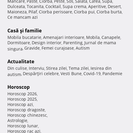
Mancare
Paste
Ciorba
Peste
Sos
Salata
Cafea
Supa
,
,
,
,
,
,
,
,
Dulceata
Tocanita
Cocktail
Supa crema
Aperitive
Desert
,
,
,
,
,
,
Maioneza
Pilaf
Ciorba perisoare
Ciorba pui
Ciorba burta
,
,
,
,
,
Ce mancam azi
Casă şi familie
Mobila bucatarie
Amenajari interioare
Mobila
Canapele
,
,
,
,
Dormitoare
Design interior
Parenting
Jurnal de mama
,
,
,
Gravide
Femei curajoase
Autism
singura
,
,
,
Actualitate
Din culise
Interviu
Stirea zilei
Tema zilei
Iesirea din
,
,
,
,
Despărţiri celebre
Vesti Bune
Covid-19
Pandemie
autism
,
,
,
,
Horoscop
Horoscop 2026
,
Horoscop 2025
,
Horoscop azi
,
Horoscop dragoste
,
Horoscop chinezesc
,
Astrologie
,
Horoscop lunar
,
Horoscop rac azi
,