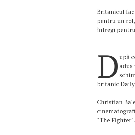
Britanicul fac
pentru un rol,
întregi pentr
D
upă c
adus 
schim
britanic Daily
Christian Bale
cinematografic
"The Fighter".