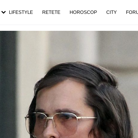
rezești mai des
Cât durează, cum te pregătești și cât
i în vârstă
de dureroasă este investigația
LIFESTYLE
RETETE
HOROSCOP
CITY
FOR