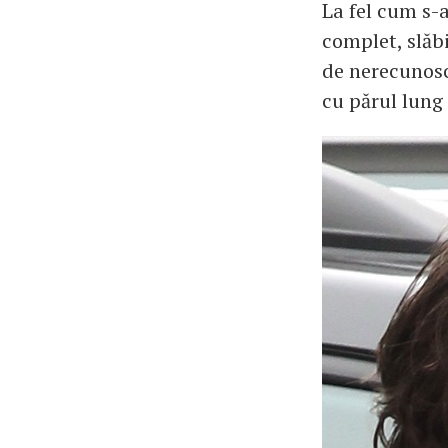
La fel cum s-
complet, slăb
de nerecunosc
cu părul lung 