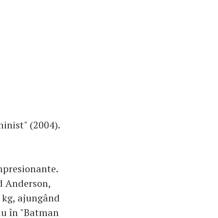
inist" (2004).
impresionante.
ad Anderson,
e kg, ajungând
ziu în "Batman