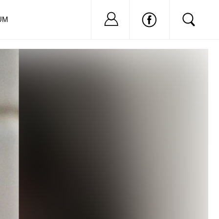
Nu ai cont?
Inregistreaza-
UM