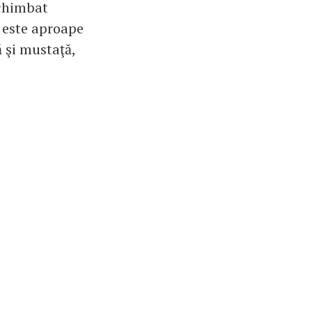
schimbat
e este aproape
 şi mustaţă,