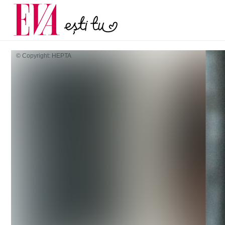
și 60 de ani. De ce te t
Carieră
pe măsură ce înaintez
Actualitate
© Copyright: HEPTA