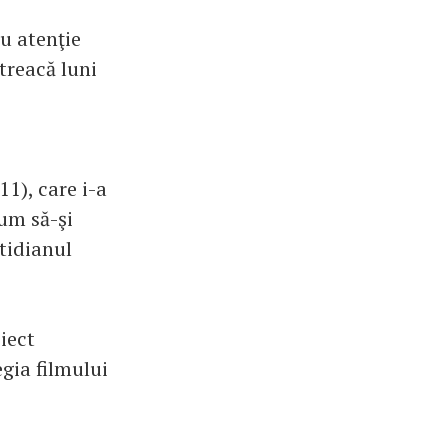
cu atenţie
etreacă luni
11), care i-a
um să-şi
tidianul
iect
egia filmului