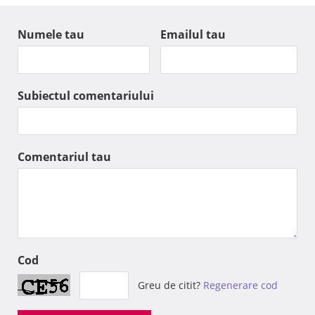
Numele tau
Emailul tau
Subiectul comentariului
Comentariul tau
Cod
Greu de citit?
Regenerare cod