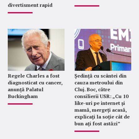
divertisment rapid
Regele Charles a fost
Ședință cu scântei din
diagnosticat cu cancer,
cauza metroului din
anunță Palatul
Cluj. Boc, către
Buckingham
consilierii USR: „Cu 10
like-uri pe internet și
mamă, mergeți acasă,
explicați la soție cât de
bun ați fost astăzi”