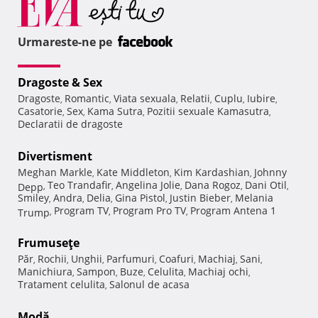
Urmareste-ne pe
Dragoste & Sex
Dragoste
Romantic
Viata sexuala
Relatii
Cuplu
Iubire
,
,
,
,
,
,
Casatorie
Sex
Kama Sutra
Pozitii sexuale Kamasutra
,
,
,
,
Declaratii de dragoste
Divertisment
Meghan Markle
Kate Middleton
Kim Kardashian
Johnny
,
,
,
Teo Trandafir
Angelina Jolie
Dana Rogoz
Dani Otil
Depp
,
,
,
,
,
Smiley
Andra
Delia
Gina Pistol
Justin Bieber
Melania
,
,
,
,
,
Program TV
Program Pro TV
Program Antena 1
Trump
,
,
,
Frumuseţe
Păr
Rochii
Unghii
Parfumuri
Coafuri
Machiaj
Sani
,
,
,
,
,
,
,
Manichiura
Sampon
Buze
Celulita
Machiaj ochi
,
,
,
,
,
Tratament celulita
Salonul de acasa
,
Modă