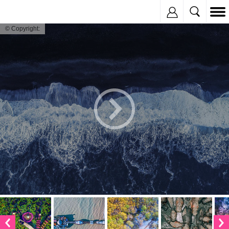
Inregistreaza
© Copyright: