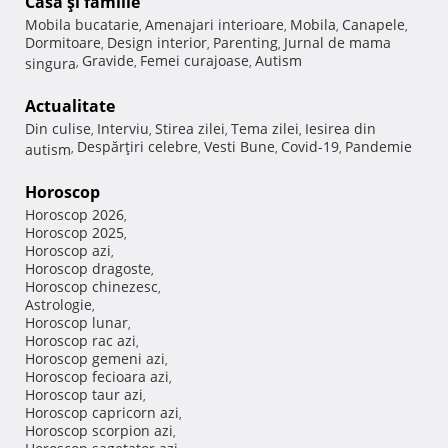
Casă şi familie
Mobila bucatarie
Amenajari interioare
Mobila
Canapele
,
,
,
,
Dormitoare
Design interior
Parenting
Jurnal de mama
,
,
,
Gravide
Femei curajoase
Autism
singura
,
,
,
Actualitate
Din culise
Interviu
Stirea zilei
Tema zilei
Iesirea din
,
,
,
,
Despărţiri celebre
Vesti Bune
Covid-19
Pandemie
autism
,
,
,
,
Horoscop
Horoscop 2026
,
Horoscop 2025
,
Horoscop azi
,
Horoscop dragoste
,
Horoscop chinezesc
,
Astrologie
,
Horoscop lunar
,
Horoscop rac azi
,
Horoscop gemeni azi
,
Horoscop fecioara azi
,
Horoscop taur azi
,
Horoscop capricorn azi
,
Horoscop scorpion azi
,