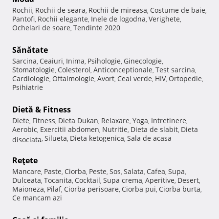
Rochii
Rochii de seara
Rochii de mireasa
Costume de baie
,
,
,
,
Pantofi
Rochii elegante
Inele de logodna
Verighete
,
,
,
,
Ochelari de soare
Tendinte 2020
,
Sănătate
Sarcina
Ceaiuri
Inima
Psihologie
Ginecologie
,
,
,
,
,
Stomatologie
Colesterol
Anticonceptionale
Test sarcina
,
,
,
,
Cardiologie
Oftalmologie
Avort
Ceai verde
HIV
Ortopedie
,
,
,
,
,
,
Psihiatrie
Dietă & Fitness
Diete
Fitness
Dieta Dukan
Relaxare
Yoga
Intretinere
,
,
,
,
,
,
Aerobic
Exercitii abdomen
Nutritie
Dieta de slabit
Dieta
,
,
,
,
Silueta
Dieta ketogenica
Sala de acasa
disociata
,
,
,
Reţete
Mancare
Paste
Ciorba
Peste
Sos
Salata
Cafea
Supa
,
,
,
,
,
,
,
,
Dulceata
Tocanita
Cocktail
Supa crema
Aperitive
Desert
,
,
,
,
,
,
Maioneza
Pilaf
Ciorba perisoare
Ciorba pui
Ciorba burta
,
,
,
,
,
Ce mancam azi