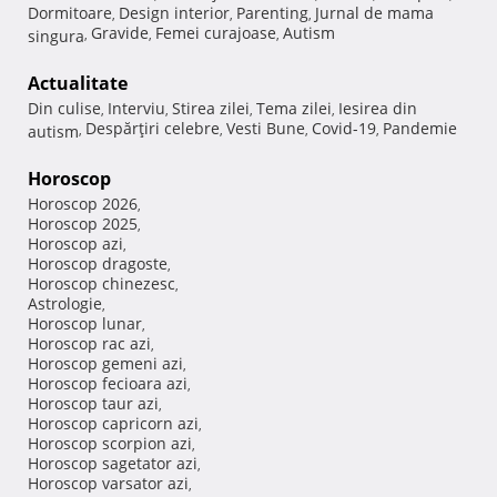
Dormitoare
Design interior
Parenting
Jurnal de mama
,
,
,
Gravide
Femei curajoase
Autism
singura
,
,
,
Actualitate
Din culise
Interviu
Stirea zilei
Tema zilei
Iesirea din
,
,
,
,
Despărţiri celebre
Vesti Bune
Covid-19
Pandemie
autism
,
,
,
,
Horoscop
Horoscop 2026
,
Horoscop 2025
,
Horoscop azi
,
Horoscop dragoste
,
Horoscop chinezesc
,
Astrologie
,
Horoscop lunar
,
Horoscop rac azi
,
Horoscop gemeni azi
,
Horoscop fecioara azi
,
Horoscop taur azi
,
Horoscop capricorn azi
,
Horoscop scorpion azi
,
Horoscop sagetator azi
,
Horoscop varsator azi
,