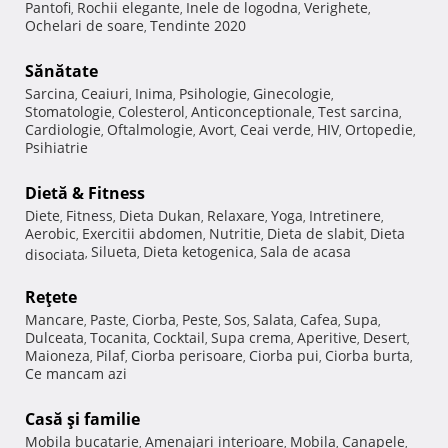
Pantofi
Rochii elegante
Inele de logodna
Verighete
,
,
,
,
Ochelari de soare
Tendinte 2020
,
Sănătate
Sarcina
Ceaiuri
Inima
Psihologie
Ginecologie
,
,
,
,
,
Stomatologie
Colesterol
Anticonceptionale
Test sarcina
,
,
,
,
Cardiologie
Oftalmologie
Avort
Ceai verde
HIV
Ortopedie
,
,
,
,
,
,
Psihiatrie
Dietă & Fitness
Diete
Fitness
Dieta Dukan
Relaxare
Yoga
Intretinere
,
,
,
,
,
,
Aerobic
Exercitii abdomen
Nutritie
Dieta de slabit
Dieta
,
,
,
,
Silueta
Dieta ketogenica
Sala de acasa
disociata
,
,
,
Reţete
Mancare
Paste
Ciorba
Peste
Sos
Salata
Cafea
Supa
,
,
,
,
,
,
,
,
Dulceata
Tocanita
Cocktail
Supa crema
Aperitive
Desert
,
,
,
,
,
,
Maioneza
Pilaf
Ciorba perisoare
Ciorba pui
Ciorba burta
,
,
,
,
,
Ce mancam azi
Casă şi familie
Mobila bucatarie
Amenajari interioare
Mobila
Canapele
,
,
,
,