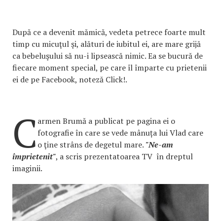
După ce a devenit mămică, vedeta petrece foarte mult
timp cu micuţul şi, alături de iubitul ei, are mare grijă
ca bebeluşului să nu-i lipsească nimic. Ea se bucură de
fiecare moment special, pe care îl împarte cu prietenii
ei de pe Facebook, noteză Click!.
C
armen Brumă a publicat pe pagina ei o
fotografie în care se vede mânuța lui Vlad care
o ţine strâns de degetul mare.
"Ne-am
împrietenit"
, a scris prezentatoarea TV în dreptul
imaginii.