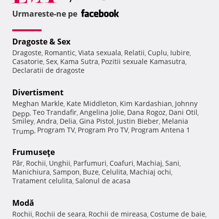
Urmareste-ne pe
Dragoste & Sex
Dragoste
Romantic
Viata sexuala
Relatii
Cuplu
Iubire
,
,
,
,
,
,
Casatorie
Sex
Kama Sutra
Pozitii sexuale Kamasutra
,
,
,
,
Declaratii de dragoste
Divertisment
Meghan Markle
Kate Middleton
Kim Kardashian
Johnny
,
,
,
Teo Trandafir
Angelina Jolie
Dana Rogoz
Dani Otil
Depp
,
,
,
,
,
Smiley
Andra
Delia
Gina Pistol
Justin Bieber
Melania
,
,
,
,
,
Program TV
Program Pro TV
Program Antena 1
Trump
,
,
,
Frumuseţe
Păr
Rochii
Unghii
Parfumuri
Coafuri
Machiaj
Sani
,
,
,
,
,
,
,
Manichiura
Sampon
Buze
Celulita
Machiaj ochi
,
,
,
,
,
Tratament celulita
Salonul de acasa
,
Modă
Rochii
Rochii de seara
Rochii de mireasa
Costume de baie
,
,
,
,