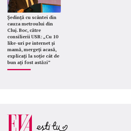
Ședință cu scântei din
cauza metroului din
Cluj. Boc, către
consilierii USR: „Cu 10
like-uri pe internet și
mamă, mergeți acasă,
explicați la soție cât de
bun ați fost astăzi”