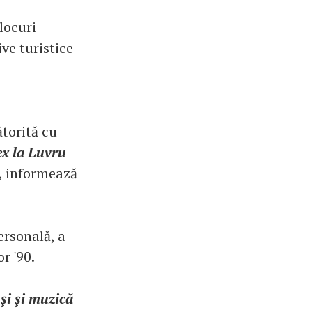
locuri
ve turistice
ătorită cu
ex la Luvru
, informează
ersonală, a
r '90.
 şi şi muzică