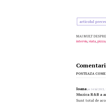
articolul prece
MAI MULT DESPRE
interviu
,
viata
,
pizza
Comentarii
POSTEAZA COME
Ioana
pe 14 Iul 2013, 
Muzica R&B a an
Sunt total de aco