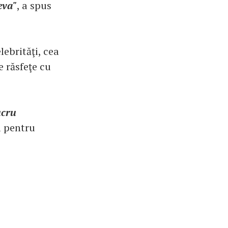
eva"
, a spus
lebrităţi, cea
e răsfeţe cu
ucru
l pentru