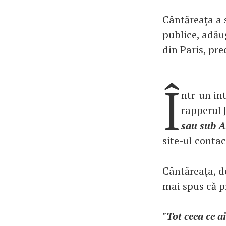
Cântăreaţa a s
publice, adău
din Paris, pr
Î
ntr-un int
rapperul 
sau sub Ar
site-ul conta
Cântăreaţa, de
mai spus că p
"Tot ceea ce a