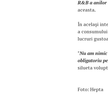
R&B a anilor '
aceasta.
În acelaşi int
a consumului d
lucruri gusto
"Nu am nimic 
obligatoriu p
silueta volup
Foto: Hepta