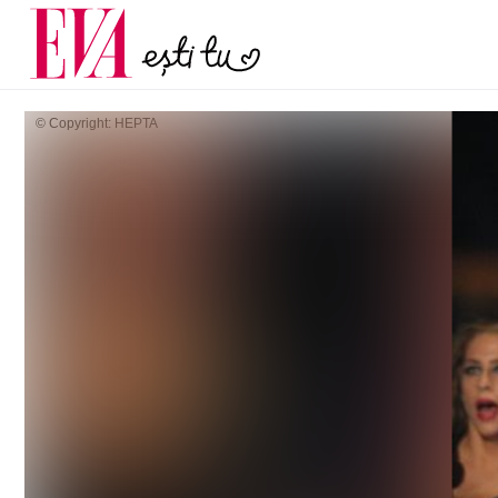
și 60 de ani. De ce te t
Carieră
pe măsură ce înaintez
Actualitate
© Copyright: HEPTA