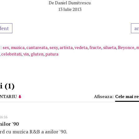
De
Daniel Dumitrescu
13 Iulie 2013
dent
ar
:
sex
,
muzica
,
cantareata
,
sexy
,
artista
,
vedeta
,
fructe
,
silueta
,
Beyonce
,
m
,
celebritati
,
vin
,
gluten
,
patura
 (1)
NTARIU
Afiseaza:
Cele mai r
16:16
ilor '90
rd cu muzica R&B a anilor '90.