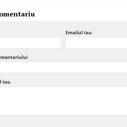
comentariu
Emailul tau
omentariului
l tau