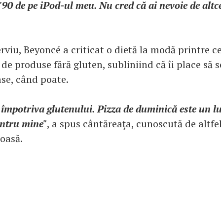
90 de pe iPod-ul meu. Nu cred că ai nevoie de altc
erviu, Beyoncé a criticat o dietă la modă printre ce
e produse fără gluten, subliniind că îi place să s
ase, când poate.
împotriva glutenului. Pizza de duminică este un l
entru mine"
, a spus cântăreaţa, cunoscută de altfe
toasă.