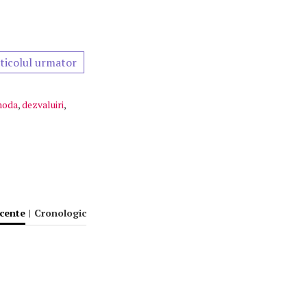
ticolul urmator
oda
,
dezvaluiri
,
ecente
|
Cronologic