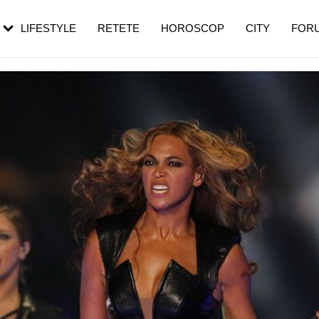
rezești mai des
Cât durează, cum te pregătești și cât
i în vârstă
de dureroasă este investigația
LIFESTYLE
RETETE
HOROSCOP
CITY
FOR