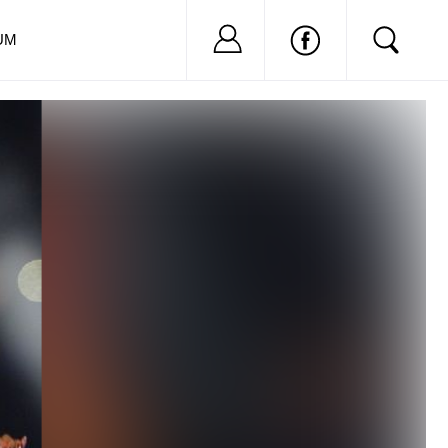
Nu ai cont?
Inregistreaza-
UM