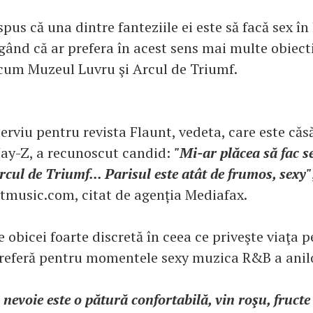
pus că una dintre fanteziile ei este să facă sex în 
gând că ar prefera în acest sens mai multe obiecti
ecum Muzeul Luvru şi Arcul de Triumf.
erviu pentru revista Flaunt, vedeta, care este căs
Jay-Z, a recunoscut candid:
"Mi-ar plăcea să fac s
cul de Triumf... Parisul este atât de frumos, sexy"
ctmusic.com, citat de agenția Mediafax.
 obicei foarte discretă în ceea ce priveşte viaţa p
referă pentru momentele sexy muzica R&B a anilo
i nevoie este o pătură confortabilă, vin roşu, fructe