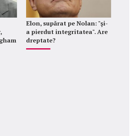
Elon, supărat pe Nolan: "şi-
,
a pierdut integritatea". Are
ngham
dreptate?