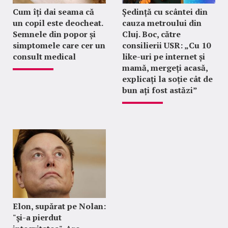
Cum îți dai seama că
Ședință cu scântei din
un copil este deocheat.
cauza metroului din
Semnele din popor și
Cluj. Boc, către
simptomele care cer un
consilierii USR: „Cu 10
consult medical
like-uri pe internet și
mamă, mergeți acasă,
explicați la soție cât de
bun ați fost astăzi”
Elon, supărat pe Nolan:
"şi-a pierdut