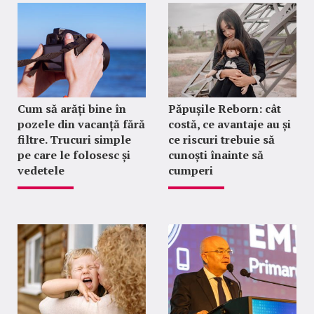
Cum să arăți bine în
Păpușile Reborn: cât
pozele din vacanță fără
costă, ce avantaje au și
filtre. Trucuri simple
ce riscuri trebuie să
pe care le folosesc și
cunoști înainte să
vedetele
cumperi