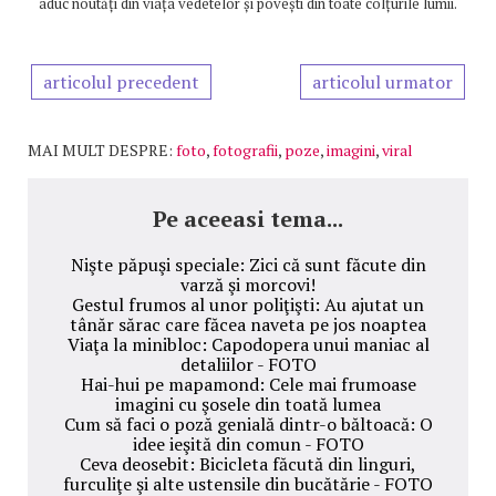
aduc noutăți din viața vedetelor și povești din toate colțurile lumii.
articolul precedent
articolul urmator
MAI MULT DESPRE:
foto
,
fotografii
,
poze
,
imagini
,
viral
Pe aceeasi tema...
Nişte păpuşi speciale: Zici că sunt făcute din
varză şi morcovi!
Gestul frumos al unor poliţişti: Au ajutat un
tânăr sărac care făcea naveta pe jos noaptea
Viaţa la minibloc: Capodopera unui maniac al
detaliilor - FOTO
Hai-hui pe mapamond: Cele mai frumoase
imagini cu şosele din toată lumea
Cum să faci o poză genială dintr-o băltoacă: O
idee ieşită din comun - FOTO
Ceva deosebit: Bicicleta făcută din linguri,
furculiţe şi alte ustensile din bucătărie - FOTO