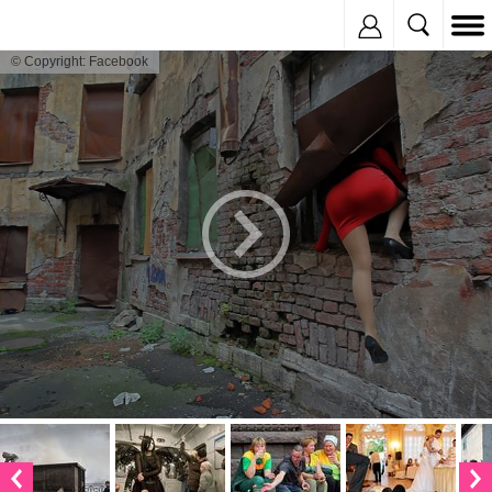
Inregistreaza
© Copyright: Facebook