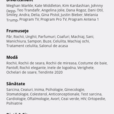
Meghan Markle
Kate Middleton
Kim Kardashian
Johnny
,
,
,
Teo Trandafir
Angelina Jolie
Dana Rogoz
Dani Otil
Depp
,
,
,
,
,
Smiley
Andra
Delia
Gina Pistol
Justin Bieber
Melania
,
,
,
,
,
Program TV
Program Pro TV
Program Antena 1
Trump
,
,
,
Frumuseţe
Păr
Rochii
Unghii
Parfumuri
Coafuri
Machiaj
Sani
,
,
,
,
,
,
,
Manichiura
Sampon
Buze
Celulita
Machiaj ochi
,
,
,
,
,
Tratament celulita
Salonul de acasa
,
Modă
Rochii
Rochii de seara
Rochii de mireasa
Costume de baie
,
,
,
,
Pantofi
Rochii elegante
Inele de logodna
Verighete
,
,
,
,
Ochelari de soare
Tendinte 2020
,
Sănătate
Sarcina
Ceaiuri
Inima
Psihologie
Ginecologie
,
,
,
,
,
Stomatologie
Colesterol
Anticonceptionale
Test sarcina
,
,
,
,
Cardiologie
Oftalmologie
Avort
Ceai verde
HIV
Ortopedie
,
,
,
,
,
,
Psihiatrie