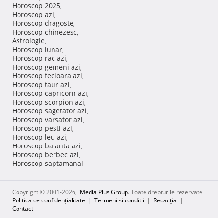
Horoscop 2025
,
Horoscop azi
,
Horoscop dragoste
,
Horoscop chinezesc
,
Astrologie
,
Horoscop lunar
,
Horoscop rac azi
,
Horoscop gemeni azi
,
Horoscop fecioara azi
,
Horoscop taur azi
,
Horoscop capricorn azi
,
Horoscop scorpion azi
,
Horoscop sagetator azi
,
Horoscop varsator azi
,
Horoscop pesti azi
,
Horoscop leu azi
,
Horoscop balanta azi
,
Horoscop berbec azi
,
Horoscop saptamanal
Copyright © 2001-2026,
iMedia Plus Group
. Toate drepturile rezervate
Politica de confidențialitate
|
Termeni si conditii
|
Redacţia
|
Contact