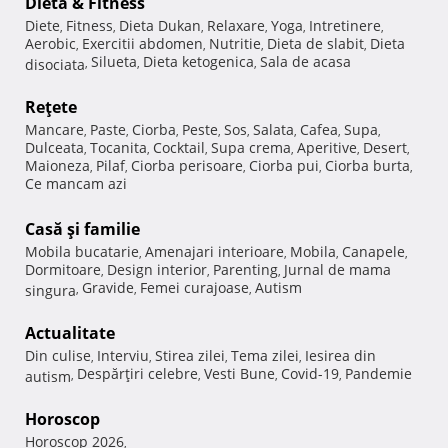
Dietă & Fitness
Diete
Fitness
Dieta Dukan
Relaxare
Yoga
Intretinere
,
,
,
,
,
,
Aerobic
Exercitii abdomen
Nutritie
Dieta de slabit
Dieta
,
,
,
,
Silueta
Dieta ketogenica
Sala de acasa
disociata
,
,
,
Reţete
Mancare
Paste
Ciorba
Peste
Sos
Salata
Cafea
Supa
,
,
,
,
,
,
,
,
Dulceata
Tocanita
Cocktail
Supa crema
Aperitive
Desert
,
,
,
,
,
,
Maioneza
Pilaf
Ciorba perisoare
Ciorba pui
Ciorba burta
,
,
,
,
,
Ce mancam azi
Casă şi familie
Mobila bucatarie
Amenajari interioare
Mobila
Canapele
,
,
,
,
Dormitoare
Design interior
Parenting
Jurnal de mama
,
,
,
Gravide
Femei curajoase
Autism
singura
,
,
,
Actualitate
Din culise
Interviu
Stirea zilei
Tema zilei
Iesirea din
,
,
,
,
Despărţiri celebre
Vesti Bune
Covid-19
Pandemie
autism
,
,
,
,
Horoscop
Horoscop 2026
,