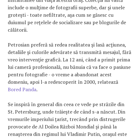
include o mulţime de fotografii superbe, dar şi unele
groteşti - toate nefiltrate, aşa cum se găsesc cu
duiumul pe reţelele de socializare sau pe blogurile de
călătorii.
Petrosian preferă să redea realitatea şi lasă acţiunea,
detaliile şi culorile adevărate să transmită mesajul, fără
vreo intervenţie grafică. La 12 ani, când a primit prima
lui cameră profesională, nu bănuia că va face o pasiune
pentru fotografie - o vreme a abandonat acest
domeniu, apoi l-a redescoperit în 2000, relatează
Bored Panda
.
Se inspiră în general din ceea ce vede pe străzile din
St. Petersburg, unde trăieşte de când s-a născut. Din
vremurile imperiului ţarist, trecând prin distrugerile
provocate de Al Doilea Război Mondial şi până la
renaşterea din regimul lui Vladimir Putin, oraşul este