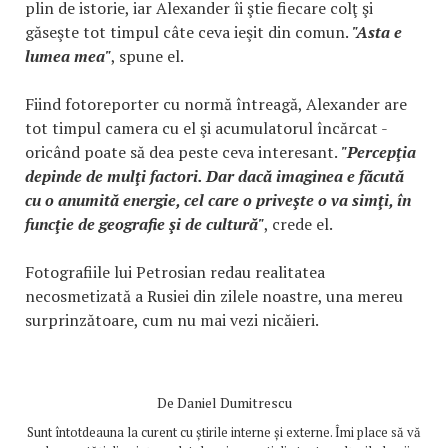
plin de istorie, iar Alexander îi ştie fiecare colţ şi
găseşte tot timpul câte ceva ieşit din comun.
"Asta e
lumea mea"
, spune el.
Fiind fotoreporter cu normă întreagă, Alexander are
tot timpul camera cu el şi acumulatorul încărcat -
oricând poate să dea peste ceva interesant.
"Percepţia
depinde de mulţi factori. Dar dacă imaginea e făcută
cu o anumită energie, cel care o priveşte o va simţi, în
funcţie de geografie şi de cultură"
, crede el.
Fotografiile lui Petrosian redau realitatea
necosmetizată a Rusiei din zilele noastre, una mereu
surprinzătoare, cum nu mai vezi nicăieri.
De
Daniel Dumitrescu
Sunt întotdeauna la curent cu știrile interne și externe. Îmi place să vă