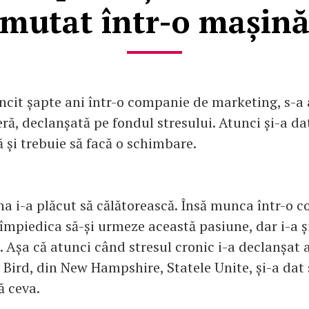
mutat într-o mașin
cit șapte ani într-o companie de marketing, s-a 
ră, declanșată pe fondul stresului. Atunci și-a d
ă și trebuie să facă o schimbare.
a i-a plăcut să călătorească. Însă munca într-o c
 împiedica să-și urmeze această pasiune, dar i-a ș
. Așa că atunci când stresul cronic i-a declanșat 
y Bird, din New Hampshire, Statele Unite, și-a dat
ă ceva.