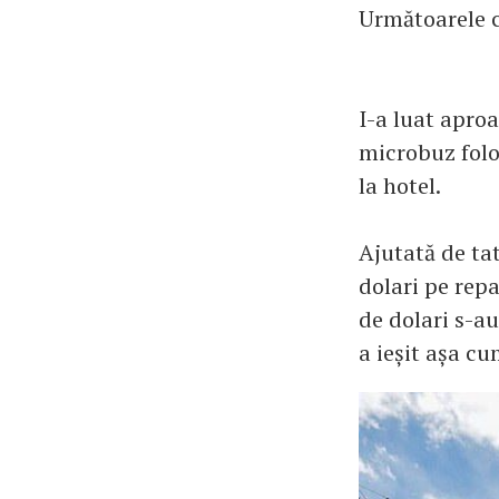
Următoarele ci
I-a luat apro
microbuz folo
la hotel.
Ajutată de tat
dolari pe repa
de dolari s-au
a ieșit așa cu