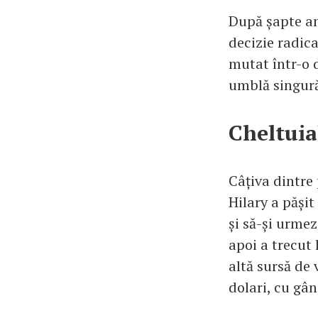
După șapte an
decizie radica
mutat într-o 
umblă singură
Cheltuial
Câțiva dintre
Hilary a pășit
și să-și urme
apoi a trecut 
altă sursă de
dolari, cu gâ