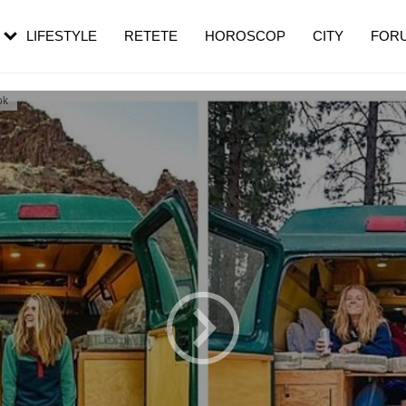
rebui să mergi
și 60 de ani. De ce te trezești mai des
pe măsură ce înaintezi în vârstă
LIFESTYLE
RETETE
HOROSCOP
CITY
FOR
ok