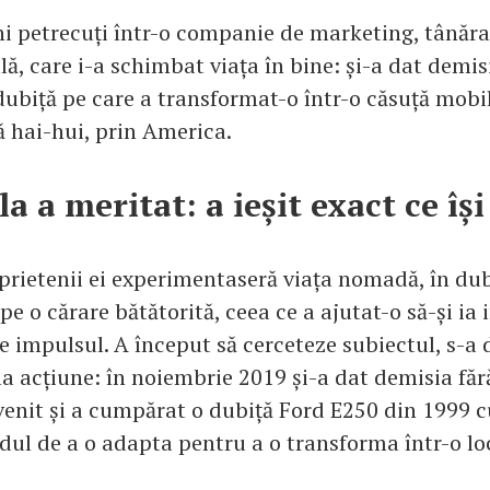
i petrecuți într-o companie de marketing, tânăra 
lă, care i-a schimbat viața în bine: și-a dat demisi
dubiță pe care a transformat-o într-o căsuță mobi
 hai-hui, prin America.
a a meritat: a ieșit exact ce îș
 prietenii ei experimentaseră viața nomadă, în dub
 pe o cărare bătătorită, ceea ce a ajutat-o să-și ia 
ze impulsul. A început să cerceteze subiectul, s-
la acțiune: în noiembrie 2019 și-a dat demisia făr
 venit și a cumpărat o dubiță Ford E250 din 1999 c
ndul de a o adapta pentru a o transforma într-o lo