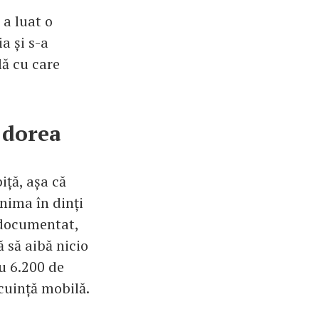
a luat o
a și s-a
lă cu care
i dorea
iță, așa că
inima în dinți
a documentat,
ă să aibă nicio
u 6.200 de
cuință mobilă.