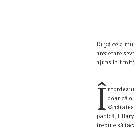
După ce a mun
anxietate seve
ajuns la limit
Î
ntotdeaun
doar că o
sănătatea
panică, Hilar
trebuie să fac