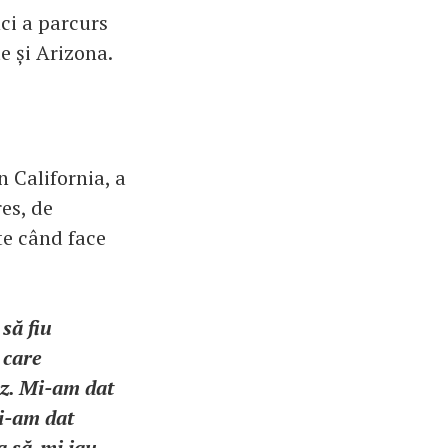
ci a parcurs
e și Arizona.
n California, a
res, de
te când face
să fiu
 care
ez. Mi-am dat
mi-am dat
a să-mi iau