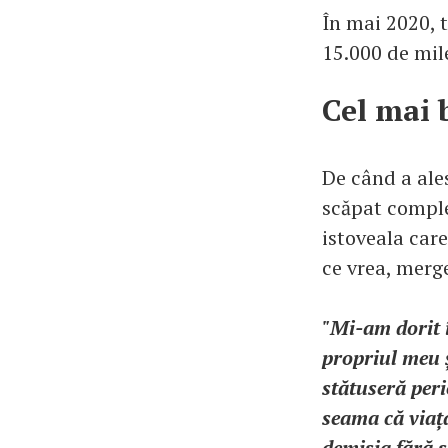
În mai 2020, 
15.000 de mile
Cel mai 
De când a ales
scăpat complet
istoveala care
ce vrea, merge
"Mi-am dorit 
propriul meu ș
stătuseră peri
seama că viața
demisia fără 