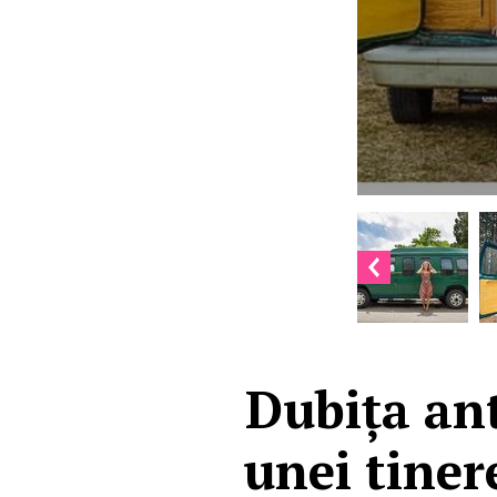
Dubița ant
unei tiner