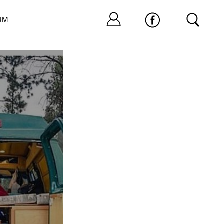
Nu ai cont?
Inregistreaza-
UM