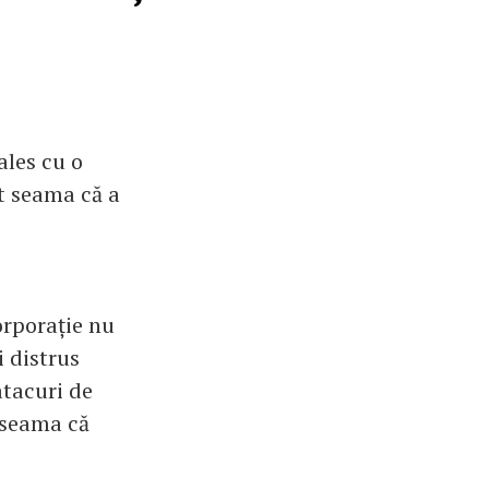
ă
ales cu o
at seama că a
orporație nu
i distrus
atacuri de
 seama că