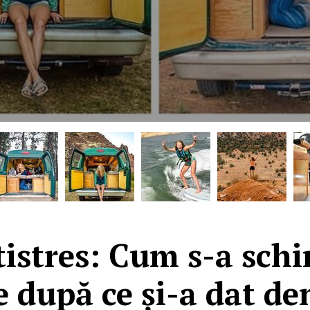
istres: Cum s-a sch
e după ce și-a dat dem