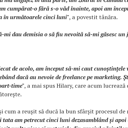
am cumpărat-o fără s-o văd înainte, apoi am încep
a în următoarele cinci luni"
, a povestit tânăra.
-mi dau demisia o să fiu nevoită să-mi găsesc un j
ecat de acolo, am început să-mi caut cunoștințele 
ebând dacă au nevoie de freelance pe marketing. Ș
part-time"
, a mai spus Hilary, care acum lucrează 
ătorește.
și cum a reușit să ducă la bun sfârșit procesul de
i tata am petrecut cinci luni dezasamblând și apoi