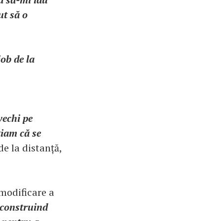
ut să o
ob de la
vechi pe
tiam că se
de la distanță,
 modificare a
 construind