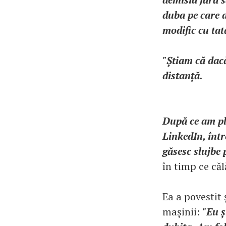
duba pe care 
modific cu tat
"Știam că dacă
distanță.
După ce am pl
LinkedIn, într
găsesc slujbe 
în timp ce căl
Ea a povestit 
mașinii:
"Eu ș