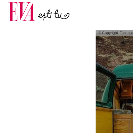
menopauză și când ar t
Carieră
la medic
Actualitate
© Copyright: Facebo