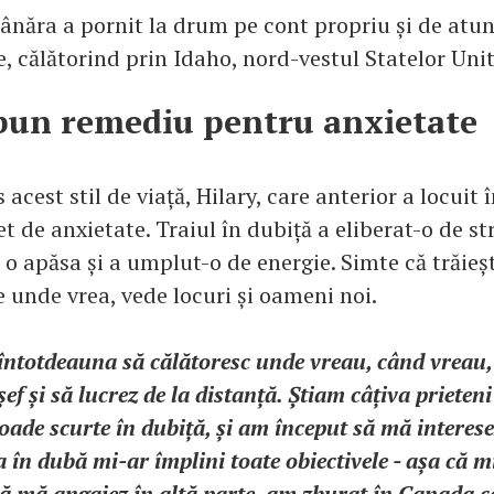
tânăra a pornit la drum pe cont propriu și de atun
, călătorind prin Idaho, nord-vestul Statelor Unit
bun remediu pentru anxietate
 acest stil de viață, Hilary, care anterior a locuit î
 de anxietate. Traiul în dubiță a eliberat-o de st
 o apăsa și a umplut-o de energie. Simte că trăieș
 unde vrea, vede locuri și oameni noi.
întotdeauna să călătoresc unde vreau, când vreau, 
ef și să lucrez de la distanță. Știam câțiva prieteni
oade scurte în dubiță, și am început să mă interes
 în dubă mi-ar împlini toate obiectivele - așa că 
să mă angajez în altă parte, am zburat în Canada c