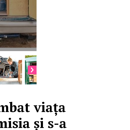
imbat viața
isia și s-a