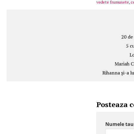
vedete frumusete
,
c
20 de 
5 c
Lo
Mariah C
Rihanna și-a lu
Posteaza 
Numele tau