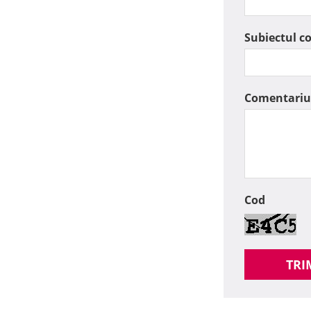
Subiectul c
Comentariu
Cod
TRI