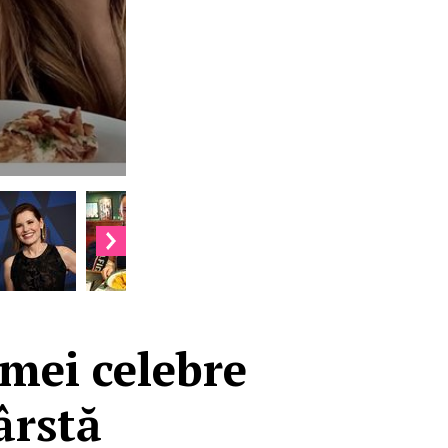
emei celebre
ârstă