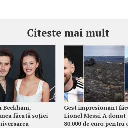
Citeste mai mult
n Beckham,
Gest impresionant făc
nea făcută soției
Lionel Messi. A donat
aniversarea
80.000 de euro pentru 