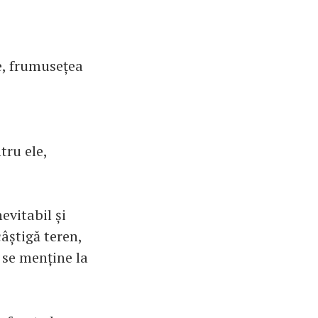
e, frumusețea
tru ele,
evitabil și
âștigă teren,
 se menține la