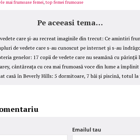
ele mai frumoase femei
,
top femei frumoase
Pe aceeasi tema...
vedete care și-au recreat imaginile din trecut: Ce amintiri fr
upluri de vedete care s-au cunoscut pe internet și s-au îndrăgo
teria genelor: 17 copii de vedete care nu seamănă cu părinții 
arey, cântăreața cu cea mai frumoasă voce din lume a împlinit 
at casă în Beverly Hills: 5 dormitoare, 7 băi și piscină, totul la
comentariu
Emailul tau