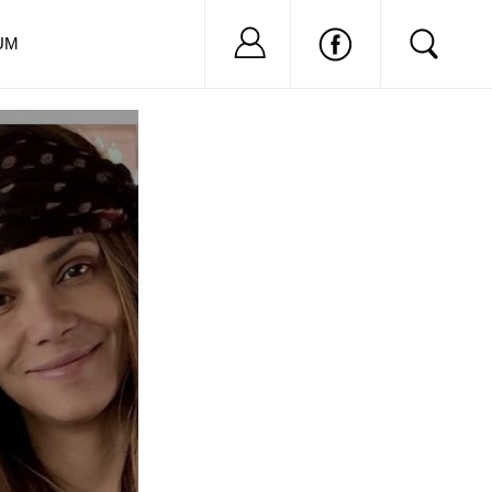
Nu ai cont?
Inregistreaza-
UM