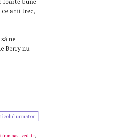
e foarte bune
ce anii trec,
 să ne
le Berry nu
ticolul urmator
i frumoase vedete
,