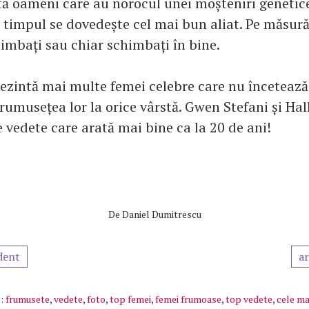
istă oameni care au norocul unei moșteniri genetic
 timpul se dovedește cel mai bun aliat. Pe măsură 
himbați sau chiar schimbați în bine.
ezintă mai multe femei celebre care nu încetează
rumusețea lor la orice vârstă. Gwen Stefani și Hal
 vedete care arată mai bine ca la 20 de ani!
De
Daniel Dumitrescu
dent
ar
:
frumusete
,
vedete
,
foto
,
top femei
,
femei frumoase
,
top vedete
,
cele ma