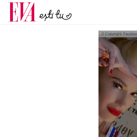
și 60 de ani. De ce te t
Carieră
pe măsură ce înaintez
Actualitate
© Copyright: Facebo