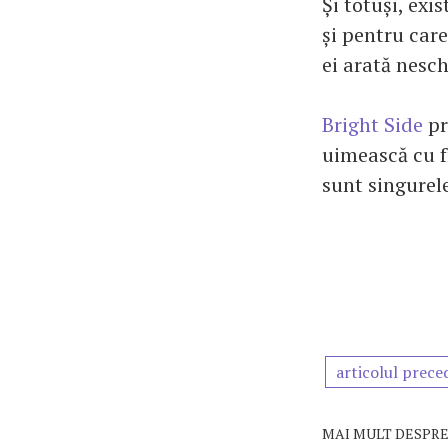
Și totuși, ex
și pentru care
ei arată nesc
Bright Side
pr
uimească cu f
sunt singurele
articolul prece
MAI MULT DESPRE