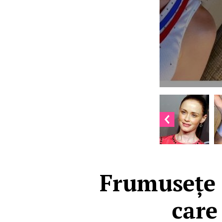
Frumusețe f
care