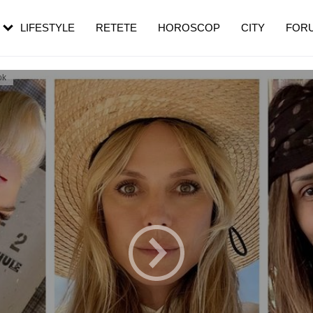
rezești mai des
Cât durează, cum te pregătești și cât
i în vârstă
de dureroasă este investigația
LIFESTYLE
RETETE
HOROSCOP
CITY
FOR
ok