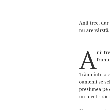
Anii trec, da
nu are vârstă.
A
nii tr
frumu
Trăim într-o c
oamenii se sc
presiunea pe 
un nivel ridic