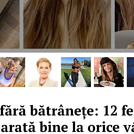
ără bătrânețe: 12 f
 arată bine la orice v