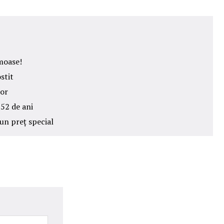
umoase!
stit
lor
52 de ani
 un preț special