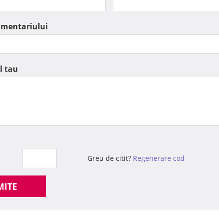
omentariului
l tau
Greu de citit?
Regenerare cod
MITE