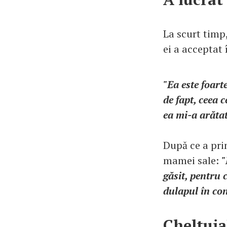
La scurt timp
ei a acceptat
"Ea este foart
de fapt, ceea 
ea mi-a arătat
După ce a prin
mamei sale:
"
găsit, pentru
dulapul în con
Cheltui