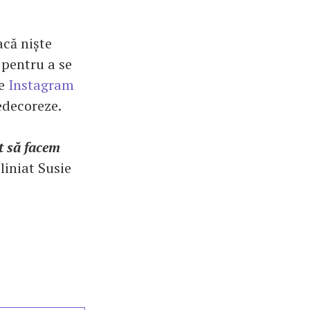
acă niște
 pentru a se
pe
Instagram
redecoreze.
t să facem
bliniat Susie