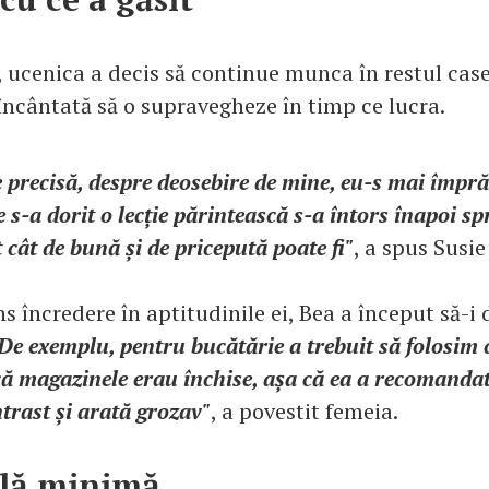
, ucenica a decis să continue munca în restul cas
 încântată să o supravegheze în timp ce lucra.
e precisă, despre deosebire de mine, eu-s mai împră
ce s-a dorit o lecție părintească s-a întors înapoi s
 cât de bună și de pricepută poate fi"
, a spus Susi
s încredere în aptitudinile ei, Bea a început să-i 
De exemplu, pentru bucătărie a trebuit să folosim 
 că magazinele erau închise, așa că ea a recomanda
trast și arată grozav"
, a povestit femeia.
ală minimă