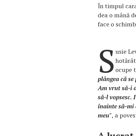
În timpul car
dea o mână de 
face o schimba
S
usie Le
hotărât
ocupe t
plângea că se 
Am vrut să-i d
să-l vopsesc. 
înainte să-mi
meu"
, a pove
A lucrat 