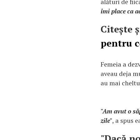
alături de fiic
îmi place ca a
Citește ș
pentru c
Femeia a dezv
aveau deja mul
au mai cheltui
"Am avut o să
zile"
, a spus e
"Dacă no