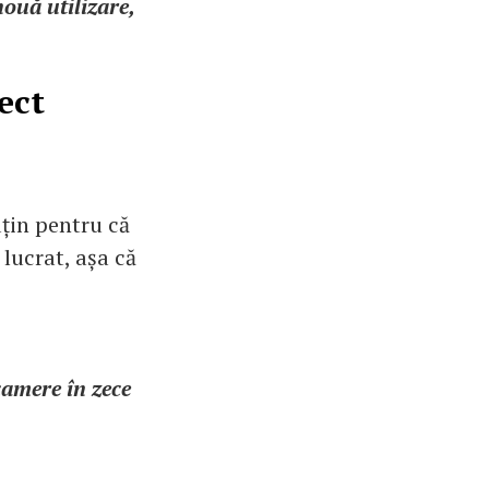
nouă utilizare,
ect
uțin pentru că
lucrat, așa că
amere în zece