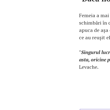
Femeia a mai d
schimbări în 
apuca de așa 
ce au reușit e
"Singurul lucr
asta, oricine 
Levache.