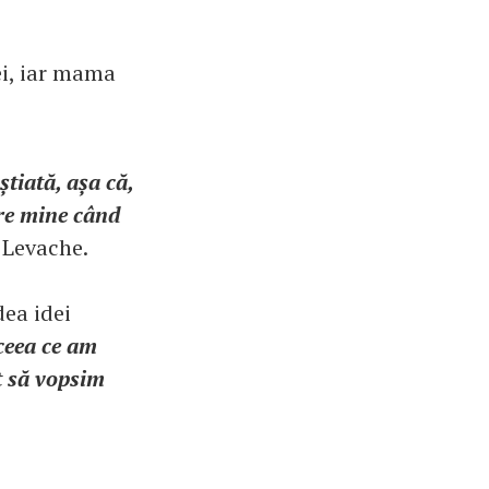
ei, iar mama
știată, așa că,
pre mine când
e Levache.
dea idei
ceea ce am
t să vopsim