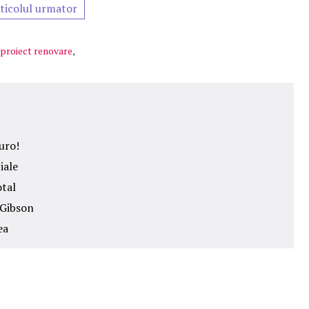
ticolul urmator
proiect renovare
,
uro!
iale
otal
 Gibson
ea