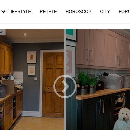
rebui să mergi
și 60 de ani. De ce te trezești mai des
pe măsură ce înaintezi în vârstă
LIFESTYLE
RETETE
HOROSCOP
CITY
FOR
ok