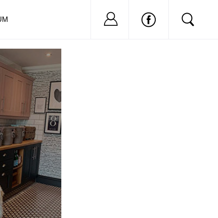
Nu ai cont?
Inregistreaza-
UM