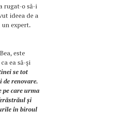
a rugat-o să-i
vut ideea de a
 un expert.
 Bea, este
 ca ea să-și
inei se tot
ri de renovare.
te pe care urma
erăstrăul și
rile în biroul