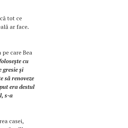
că tot ce
ală ar face.
a pe care Bea
olosește cu
 gresie și
te să renoveze
put era destul
l, s-a
rea casei,