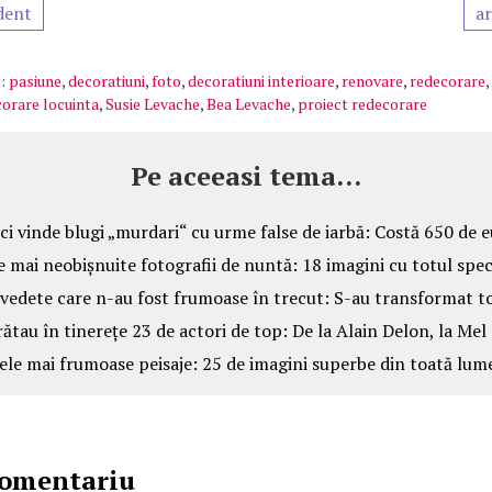
dent
ar
:
pasiune
,
decoratiuni
,
foto
,
decoratiuni interioare
,
renovare
,
redecorare
,
orare locuinta
,
Susie Levache
,
Bea Levache
,
proiect redecorare
Pe aceeasi tema...
ci vinde blugi „murdari“ cu urme false de iarbă: Costă 650 de e
e mai neobișnuite fotografii de nuntă: 18 imagini cu totul spec
vedete care n-au fost frumoase în trecut: S-au transformat t
ătau în tinerețe 23 de actori de top: De la Alain Delon, la Mel
ele mai frumoase peisaje: 25 de imagini superbe din toată lum
comentariu