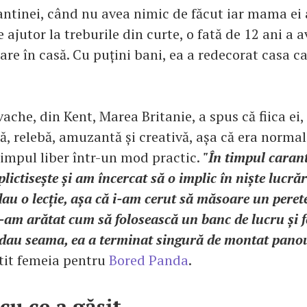
antinei, când nu avea nimic de făcut iar mama ei 
ajutor la treburile din curte, o fată de 12 ani a a
re în casă. Cu puțini bani, ea a redecorat casa ca
vache, din Kent, Marea Britanie, a spus că fiica ei,
ă, relebă, amuzantă și creativă, așa că era normal
impul liber într-un mod practic.
"În timpul carant
plictisește și am încercat să o implic în niște lucră
au o lecție, așa că i-am cerut să măsoare un pere
I-am arătat cum să folosească un banc de lucru și f
 dau seama, ea a terminat singură de montat panou
stit femeia pentru
Bored Panda
.
cu ce a găsit