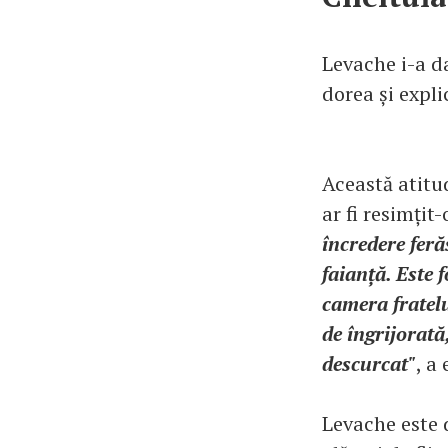
Levache i-a da
dorea și expli
Această atitu
ar fi resimțit
încredere feră
faianță. Este 
camera fratelu
de îngrijorată,
descurcat"
, a
Levache este d