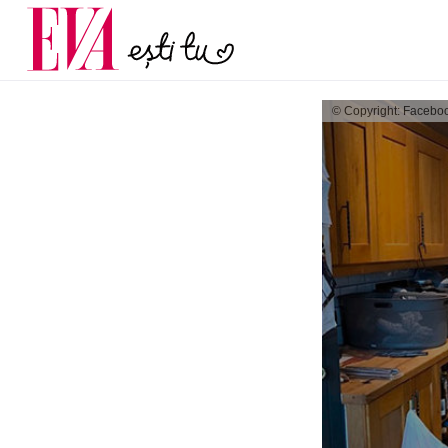
menopauză și când ar t
Carieră
la medic
Actualitate
© Copyright: Facebo