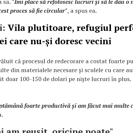
a sa.
"Îmi place să refolosesc lucruri și să le dau o 
cest proces să fie circular"
, a spus ea.
i:
Vila plutitoare, refugiul perf
ei care nu-și doresc vecini
ăluit că procesul de redecorare a costat foarte p
te din materialele necesare și sculele cu care au 
t doar 100-150 de dolari pe niște lucruri în plus.
ptămână foarte productivă și am făcut mai multe c
a.
i am reușit, oricine poate"