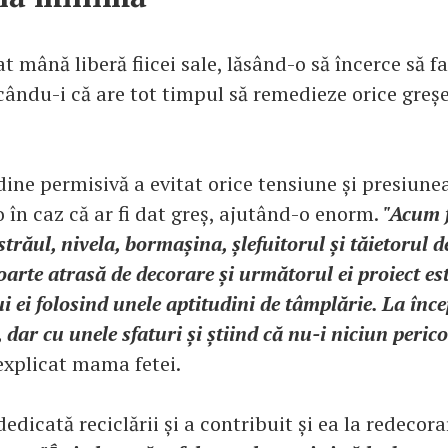
t mână liberă fiicei sale, lăsând-o să încerce să fa
cându-i că are tot timpul să remedieze orice greșe
dine permisivă a evitat orice tensiune și presiune
-o în caz că ar fi dat greș, ajutând-o enorm.
"Acum f
străul, nivela, bormașina, șlefuitorul și tăietorul de
foarte atrasă de decorare și următorul ei proiect es
i ei folosind unele aptitudini de tâmplărie. La înce
 dar cu unele sfaturi și știind că nu-i niciun perico
 explicat mama fetei.
edicată reciclării și a contribuit și ea la redecora