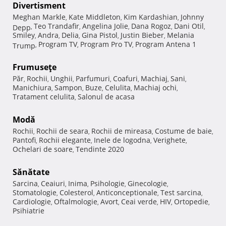
Divertisment
Meghan Markle
Kate Middleton
Kim Kardashian
Johnny
,
,
,
Teo Trandafir
Angelina Jolie
Dana Rogoz
Dani Otil
Depp
,
,
,
,
,
Smiley
Andra
Delia
Gina Pistol
Justin Bieber
Melania
,
,
,
,
,
Program TV
Program Pro TV
Program Antena 1
Trump
,
,
,
Frumuseţe
Păr
Rochii
Unghii
Parfumuri
Coafuri
Machiaj
Sani
,
,
,
,
,
,
,
Manichiura
Sampon
Buze
Celulita
Machiaj ochi
,
,
,
,
,
Tratament celulita
Salonul de acasa
,
Modă
Rochii
Rochii de seara
Rochii de mireasa
Costume de baie
,
,
,
,
Pantofi
Rochii elegante
Inele de logodna
Verighete
,
,
,
,
Ochelari de soare
Tendinte 2020
,
Sănătate
Sarcina
Ceaiuri
Inima
Psihologie
Ginecologie
,
,
,
,
,
Stomatologie
Colesterol
Anticonceptionale
Test sarcina
,
,
,
,
Cardiologie
Oftalmologie
Avort
Ceai verde
HIV
Ortopedie
,
,
,
,
,
,
Psihiatrie