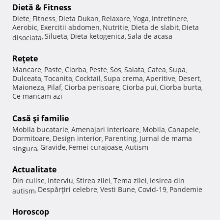
Dietă & Fitness
Diete
Fitness
Dieta Dukan
Relaxare
Yoga
Intretinere
,
,
,
,
,
,
Aerobic
Exercitii abdomen
Nutritie
Dieta de slabit
Dieta
,
,
,
,
Silueta
Dieta ketogenica
Sala de acasa
disociata
,
,
,
Reţete
Mancare
Paste
Ciorba
Peste
Sos
Salata
Cafea
Supa
,
,
,
,
,
,
,
,
Dulceata
Tocanita
Cocktail
Supa crema
Aperitive
Desert
,
,
,
,
,
,
Maioneza
Pilaf
Ciorba perisoare
Ciorba pui
Ciorba burta
,
,
,
,
,
Ce mancam azi
Casă şi familie
Mobila bucatarie
Amenajari interioare
Mobila
Canapele
,
,
,
,
Dormitoare
Design interior
Parenting
Jurnal de mama
,
,
,
Gravide
Femei curajoase
Autism
singura
,
,
,
Actualitate
Din culise
Interviu
Stirea zilei
Tema zilei
Iesirea din
,
,
,
,
Despărţiri celebre
Vesti Bune
Covid-19
Pandemie
autism
,
,
,
,
Horoscop