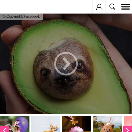
Inregistreaza
© Copyright: Facebook