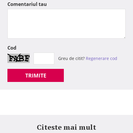
Comentariul tau
Cod
Greu de citit?
Regenerare cod
TRIMITE
Citeste mai mult