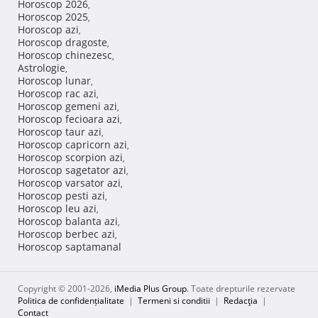
Horoscop 2026
,
Horoscop 2025
,
Horoscop azi
,
Horoscop dragoste
,
Horoscop chinezesc
,
Astrologie
,
Horoscop lunar
,
Horoscop rac azi
,
Horoscop gemeni azi
,
Horoscop fecioara azi
,
Horoscop taur azi
,
Horoscop capricorn azi
,
Horoscop scorpion azi
,
Horoscop sagetator azi
,
Horoscop varsator azi
,
Horoscop pesti azi
,
Horoscop leu azi
,
Horoscop balanta azi
,
Horoscop berbec azi
,
Horoscop saptamanal
Copyright © 2001-2026,
iMedia Plus Group
. Toate drepturile rezervate
Politica de confidențialitate
|
Termeni si conditii
|
Redacţia
|
Contact