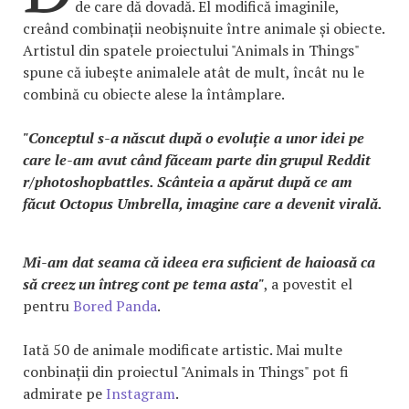
de care dă dovadă. El modifică imaginile,
creând combinații neobișnuite între animale și obiecte.
Artistul din spatele proiectului "Animals in Things"
spune că iubește animalele atât de mult, încât nu le
combină cu obiecte alese la întâmplare.
"Conceptul s-a născut după o evoluție a unor idei pe
care le-am avut când făceam parte din grupul Reddit
r/photoshopbattles. Scânteia a apărut după ce am
făcut Octopus Umbrella, imagine care a devenit virală.
Mi-am dat seama că ideea era suficient de haioasă ca
să creez un întreg cont pe tema asta"
, a povestit el
pentru
Bored Panda
.
Iată 50 de animale modificate artistic. Mai multe
conbinații din proiectul "Animals in Things" pot fi
admirate pe
Instagram
.