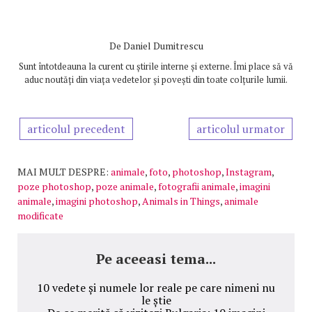
De
Daniel Dumitrescu
Sunt întotdeauna la curent cu știrile interne și externe. Îmi place să vă
aduc noutăți din viața vedetelor și povești din toate colțurile lumii.
articolul precedent
articolul urmator
MAI MULT DESPRE:
animale
,
foto
,
photoshop
,
Instagram
,
poze photoshop
,
poze animale
,
fotografii animale
,
imagini
animale
,
imagini photoshop
,
Animals in Things
,
animale
modificate
Pe aceeasi tema...
10 vedete și numele lor reale pe care nimeni nu
le știe