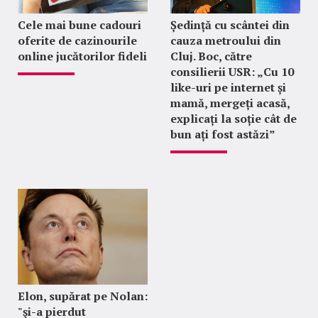
Cele mai bune cadouri
Ședință cu scântei din
oferite de cazinourile
cauza metroului din
online jucătorilor fideli
Cluj. Boc, către
consilierii USR: „Cu 10
like-uri pe internet și
mamă, mergeți acasă,
explicați la soție cât de
bun ați fost astăzi”
Elon, supărat pe Nolan:
"şi-a pierdut