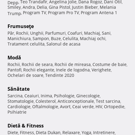
Teo Trandafir
Angelina Jolie
Dana Rogoz
Dani Otil
Depp
,
,
,
,
,
Smiley
Andra
Delia
Gina Pistol
Justin Bieber
Melania
,
,
,
,
,
Program TV
Program Pro TV
Program Antena 1
Trump
,
,
,
Frumuseţe
Păr
Rochii
Unghii
Parfumuri
Coafuri
Machiaj
Sani
,
,
,
,
,
,
,
Manichiura
Sampon
Buze
Celulita
Machiaj ochi
,
,
,
,
,
Tratament celulita
Salonul de acasa
,
Modă
Rochii
Rochii de seara
Rochii de mireasa
Costume de baie
,
,
,
,
Pantofi
Rochii elegante
Inele de logodna
Verighete
,
,
,
,
Ochelari de soare
Tendinte 2020
,
Sănătate
Sarcina
Ceaiuri
Inima
Psihologie
Ginecologie
,
,
,
,
,
Stomatologie
Colesterol
Anticonceptionale
Test sarcina
,
,
,
,
Cardiologie
Oftalmologie
Avort
Ceai verde
HIV
Ortopedie
,
,
,
,
,
,
Psihiatrie
Dietă & Fitness
Diete
Fitness
Dieta Dukan
Relaxare
Yoga
Intretinere
,
,
,
,
,
,