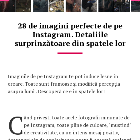
28 de imagini perfecte de pe
Instagram. Detaliile
surprinzătoare din spatele lor
Imaginile de pe Instagram te pot induce lesne în
eroare. Toate sunt frumoase și modifică percepția
asupra lumii. Descoperă ce e în spatele lor!
C
ând privești toate acele fotografii minunate de
pe Instagram, toate pline de culoare, "mustind"
de creativitate, cu un intens mesaj pozitiv,
descoperi cât de copleșitoare poate fi această avalanșă