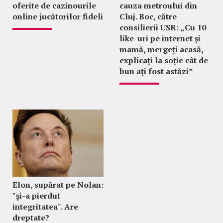
oferite de cazinourile
cauza metroului din
online jucătorilor fideli
Cluj. Boc, către
consilierii USR: „Cu 10
like-uri pe internet și
mamă, mergeți acasă,
explicați la soție cât de
bun ați fost astăzi”
Elon, supărat pe Nolan:
"şi-a pierdut
integritatea". Are
dreptate?