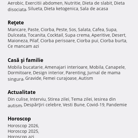
Aerobic
Exercitii abdomen
Nutritie
Dieta de slabit
Dieta
,
,
,
,
Silueta
Dieta ketogenica
Sala de acasa
disociata
,
,
,
Reţete
Mancare
Paste
Ciorba
Peste
Sos
Salata
Cafea
Supa
,
,
,
,
,
,
,
,
Dulceata
Tocanita
Cocktail
Supa crema
Aperitive
Desert
,
,
,
,
,
,
Maioneza
Pilaf
Ciorba perisoare
Ciorba pui
Ciorba burta
,
,
,
,
,
Ce mancam azi
Casă şi familie
Mobila bucatarie
Amenajari interioare
Mobila
Canapele
,
,
,
,
Dormitoare
Design interior
Parenting
Jurnal de mama
,
,
,
Gravide
Femei curajoase
Autism
singura
,
,
,
Actualitate
Din culise
Interviu
Stirea zilei
Tema zilei
Iesirea din
,
,
,
,
Despărţiri celebre
Vesti Bune
Covid-19
Pandemie
autism
,
,
,
,
Horoscop
Horoscop 2026
,
Horoscop 2025
,
Horoscop azi
,