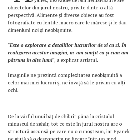
obiectelor din jurul nostru, privite dintr-o altă
perspectivă. Alimente și diverse obiecte au fost
fotografiate cu lentile macro care le măresc și le dau
dimeniuni noi și neobișnuite.
"Este o explorare a detaliilor lucrurilor de zi cu zi. În
realizarea acestor imagini, m-am simțit ca și cum am
pătruns în alte lumi"
, a explicat artistul.
Imaginile ne prezintă complexitatea neobișnuită a
celor mai mici lucruri și ne învață să le privim cu alți
ochi.
De la vârful unui băț de chibrit până la cristalul
minuscul de zahăr, tot ce este în jurul nostru are o
structură ascunsă pe care nu o cunoșteam, iar Pyanek
ne ajută să o descoperim pe fiecare într-un mod