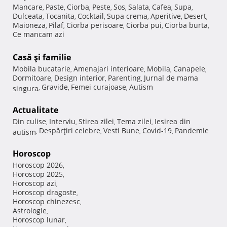
Mancare
Paste
Ciorba
Peste
Sos
Salata
Cafea
Supa
,
,
,
,
,
,
,
,
Dulceata
Tocanita
Cocktail
Supa crema
Aperitive
Desert
,
,
,
,
,
,
Maioneza
Pilaf
Ciorba perisoare
Ciorba pui
Ciorba burta
,
,
,
,
,
Ce mancam azi
Casă şi familie
Mobila bucatarie
Amenajari interioare
Mobila
Canapele
,
,
,
,
Dormitoare
Design interior
Parenting
Jurnal de mama
,
,
,
Gravide
Femei curajoase
Autism
singura
,
,
,
Actualitate
Din culise
Interviu
Stirea zilei
Tema zilei
Iesirea din
,
,
,
,
Despărţiri celebre
Vesti Bune
Covid-19
Pandemie
autism
,
,
,
,
Horoscop
Horoscop 2026
,
Horoscop 2025
,
Horoscop azi
,
Horoscop dragoste
,
Horoscop chinezesc
,
Astrologie
,
Horoscop lunar
,