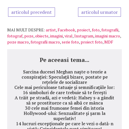
articolul precedent
articolul urmator
MAI MULT DESPRE:
artist
,
Facebook
,
proiect
,
foto
,
fotografii
,
fotograf
,
poze
,
obiecte
,
imagini
,
viral
,
Instagram
,
imagini macro
,
poze macro
,
fotografii macro
,
serie foto
,
proiect foto
,
MDF
Pe aceeasi tema...
Sarcina ducesei Meghan naște o teorie a
conspirației: Speculații bizare, postate pe
rețelele de socializare
Cele mai periculoase tatuaje și semnificațiile lor:
16 simboluri de care trebuie să te ferești
A trăit pe stradă, azi e vedetă: Halsey s-a gândit
să se prostitueze ca să aibă ce mânca
30 cele mai frumoase femei din istoria
Hollywood-ului: Senzualitate și șarm la
superlativ!
14 lucruri excepționale pe care le vezi o dată-n
viață: Coincidențele sunt uimitoare!