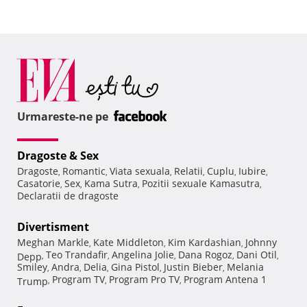
Urmareste-ne pe
Dragoste & Sex
Dragoste
Romantic
Viata sexuala
Relatii
Cuplu
Iubire
,
,
,
,
,
,
Casatorie
Sex
Kama Sutra
Pozitii sexuale Kamasutra
,
,
,
,
Declaratii de dragoste
Divertisment
Meghan Markle
Kate Middleton
Kim Kardashian
Johnny
,
,
,
Teo Trandafir
Angelina Jolie
Dana Rogoz
Dani Otil
Depp
,
,
,
,
,
Smiley
Andra
Delia
Gina Pistol
Justin Bieber
Melania
,
,
,
,
,
Program TV
Program Pro TV
Program Antena 1
Trump
,
,
,