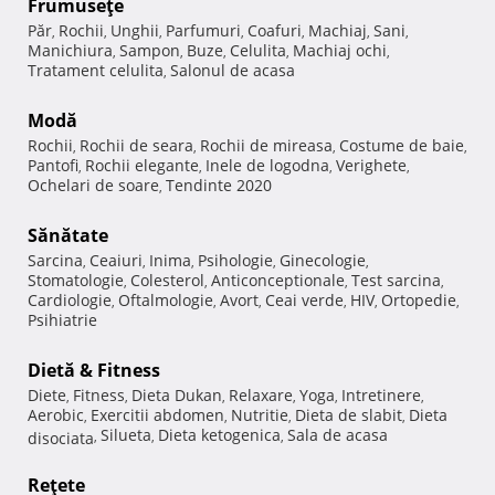
Frumuseţe
Păr
Rochii
Unghii
Parfumuri
Coafuri
Machiaj
Sani
,
,
,
,
,
,
,
Manichiura
Sampon
Buze
Celulita
Machiaj ochi
,
,
,
,
,
Tratament celulita
Salonul de acasa
,
Modă
Rochii
Rochii de seara
Rochii de mireasa
Costume de baie
,
,
,
,
Pantofi
Rochii elegante
Inele de logodna
Verighete
,
,
,
,
Ochelari de soare
Tendinte 2020
,
Sănătate
Sarcina
Ceaiuri
Inima
Psihologie
Ginecologie
,
,
,
,
,
Stomatologie
Colesterol
Anticonceptionale
Test sarcina
,
,
,
,
Cardiologie
Oftalmologie
Avort
Ceai verde
HIV
Ortopedie
,
,
,
,
,
,
Psihiatrie
Dietă & Fitness
Diete
Fitness
Dieta Dukan
Relaxare
Yoga
Intretinere
,
,
,
,
,
,
Aerobic
Exercitii abdomen
Nutritie
Dieta de slabit
Dieta
,
,
,
,
Silueta
Dieta ketogenica
Sala de acasa
disociata
,
,
,
Reţete