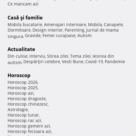
Ce mancam azi
Casă şi familie
Mobila bucatarie
Amenajari interioare
Mobila
Canapele
,
,
,
,
Dormitoare
Design interior
Parenting
Jurnal de mama
,
,
,
Gravide
Femei curajoase
Autism
singura
,
,
,
Actualitate
Din culise
Interviu
Stirea zilei
Tema zilei
Iesirea din
,
,
,
,
Despărţiri celebre
Vesti Bune
Covid-19
Pandemie
autism
,
,
,
,
Horoscop
Horoscop 2026
,
Horoscop 2025
,
Horoscop azi
,
Horoscop dragoste
,
Horoscop chinezesc
,
Astrologie
,
Horoscop lunar
,
Horoscop rac azi
,
Horoscop gemeni azi
,
Horoscop fecioara azi
,