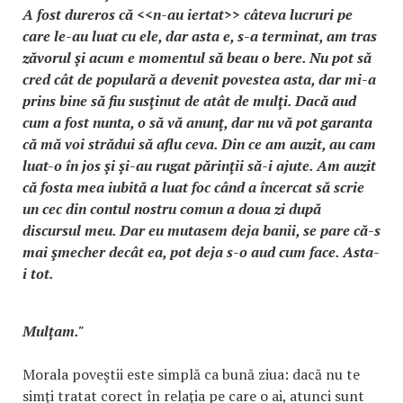
A fost dureros că <<n-au iertat>> câteva lucruri pe
care le-au luat cu ele, dar asta e, s-a terminat, am tras
zăvorul şi acum e momentul să beau o bere. Nu pot să
cred cât de populară a devenit povestea asta, dar mi-a
prins bine să fiu susţinut de atât de mulţi. Dacă aud
cum a fost nunta, o să vă anunţ, dar nu vă pot garanta
că mă voi strădui să aflu ceva. Din ce am auzit, au cam
luat-o în jos şi şi-au rugat părinţii să-i ajute. Am auzit
că fosta mea iubită a luat foc când a încercat să scrie
un cec din contul nostru comun a doua zi după
discursul meu. Dar eu mutasem deja banii, se pare că-s
mai şmecher decât ea, pot deja s-o aud cum face. Asta-
i tot.
Mulţam."
Morala poveştii este simplă ca bună ziua: dacă nu te
simţi tratat corect în relaţia pe care o ai, atunci sunt