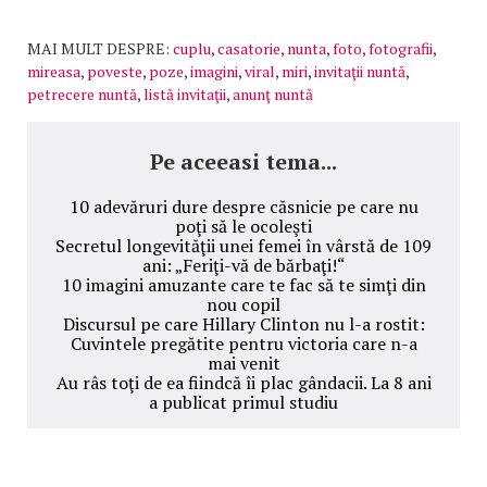
MAI MULT DESPRE:
cuplu
,
casatorie
,
nunta
,
foto
,
fotografii
,
mireasa
,
poveste
,
poze
,
imagini
,
viral
,
miri
,
invitaţii nuntă
,
petrecere nuntă
,
listă invitaţii
,
anunţ nuntă
Pe aceeasi tema...
10 adevăruri dure despre căsnicie pe care nu
poţi să le ocoleşti
Secretul longevităţii unei femei în vârstă de 109
ani: „Feriţi-vă de bărbaţi!“
10 imagini amuzante care te fac să te simţi din
nou copil
Discursul pe care Hillary Clinton nu l-a rostit:
Cuvintele pregătite pentru victoria care n-a
mai venit
Au râs toţi de ea fiindcă îi plac gândacii. La 8 ani
a publicat primul studiu