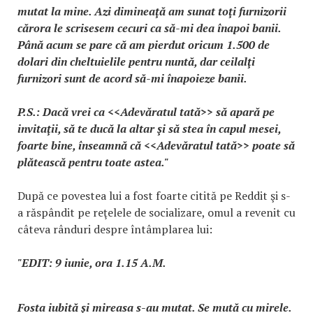
mutat la mine. Azi dimineaţă am sunat toţi furnizorii
cărora le scrisesem cecuri ca să-mi dea înapoi banii.
Până acum se pare că am pierdut oricum 1.500 de
dolari din cheltuielile pentru nuntă, dar ceilalţi
furnizori sunt de acord să-mi înapoieze banii.
P.S.: Dacă vrei ca <<Adevăratul tată>> să apară pe
invitaţii, să te ducă la altar şi să stea în capul mesei,
foarte bine, înseamnă că <<Adevăratul tată>> poate să
plătească pentru toate astea."
După ce povestea lui a fost foarte citită pe Reddit şi s-
a răspândit pe reţelele de socializare, omul a revenit cu
câteva rânduri despre întâmplarea lui:
"EDIT: 9 iunie, ora 1.15 A.M.
Fosta iubită şi mireasa s-au mutat. Se mută cu mirele.