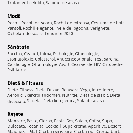
Tratament celulita
Salonul de acasa
,
Modă
Rochii
Rochii de seara
Rochii de mireasa
Costume de baie
,
,
,
,
Pantofi
Rochii elegante
Inele de logodna
Verighete
,
,
,
,
Ochelari de soare
Tendinte 2020
,
Sănătate
Sarcina
Ceaiuri
Inima
Psihologie
Ginecologie
,
,
,
,
,
Stomatologie
Colesterol
Anticonceptionale
Test sarcina
,
,
,
,
Cardiologie
Oftalmologie
Avort
Ceai verde
HIV
Ortopedie
,
,
,
,
,
,
Psihiatrie
Dietă & Fitness
Diete
Fitness
Dieta Dukan
Relaxare
Yoga
Intretinere
,
,
,
,
,
,
Aerobic
Exercitii abdomen
Nutritie
Dieta de slabit
Dieta
,
,
,
,
Silueta
Dieta ketogenica
Sala de acasa
disociata
,
,
,
Reţete
Mancare
Paste
Ciorba
Peste
Sos
Salata
Cafea
Supa
,
,
,
,
,
,
,
,
Dulceata
Tocanita
Cocktail
Supa crema
Aperitive
Desert
,
,
,
,
,
,
Maioneza
Pilaf
Ciorba perisoare
Ciorba pui
Ciorba burta
,
,
,
,
,