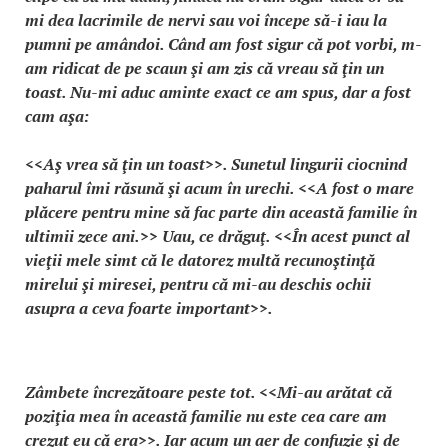
mi dea lacrimile de nervi sau voi începe să-i iau la
pumni pe amândoi. Când am fost sigur că pot vorbi, m-
am ridicat de pe scaun şi am zis că vreau să ţin un
toast. Nu-mi aduc aminte exact ce am spus, dar a fost
cam aşa:
<<Aş vrea să ţin un toast>>. Sunetul lingurii ciocnind
paharul îmi răsună şi acum în urechi. <<A fost o mare
plăcere pentru mine să fac parte din această familie în
ultimii zece ani.>> Uau, ce drăguţ. <<În acest punct al
vieţii mele simt că le datorez multă recunoştinţă
mirelui şi miresei, pentru că mi-au deschis ochii
asupra a ceva foarte important>>.
Zâmbete încrezătoare peste tot. <<Mi-au arătat că
poziţia mea în această familie nu este cea care am
crezut eu că era>>. Iar acum un aer de confuzie şi de