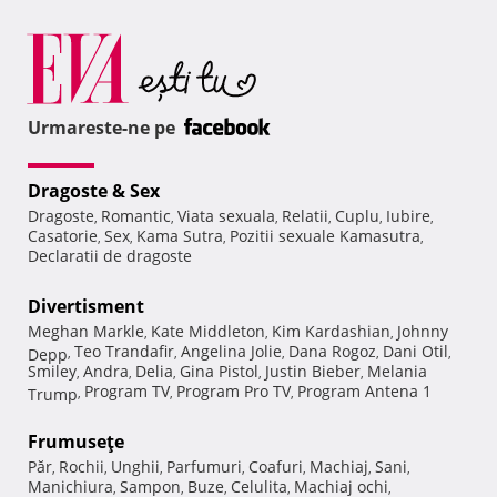
Urmareste-ne pe
Dragoste & Sex
Dragoste
Romantic
Viata sexuala
Relatii
Cuplu
Iubire
,
,
,
,
,
,
Casatorie
Sex
Kama Sutra
Pozitii sexuale Kamasutra
,
,
,
,
Declaratii de dragoste
Divertisment
Meghan Markle
Kate Middleton
Kim Kardashian
Johnny
,
,
,
Teo Trandafir
Angelina Jolie
Dana Rogoz
Dani Otil
Depp
,
,
,
,
,
Smiley
Andra
Delia
Gina Pistol
Justin Bieber
Melania
,
,
,
,
,
Program TV
Program Pro TV
Program Antena 1
Trump
,
,
,
Frumuseţe
Păr
Rochii
Unghii
Parfumuri
Coafuri
Machiaj
Sani
,
,
,
,
,
,
,
Manichiura
Sampon
Buze
Celulita
Machiaj ochi
,
,
,
,
,