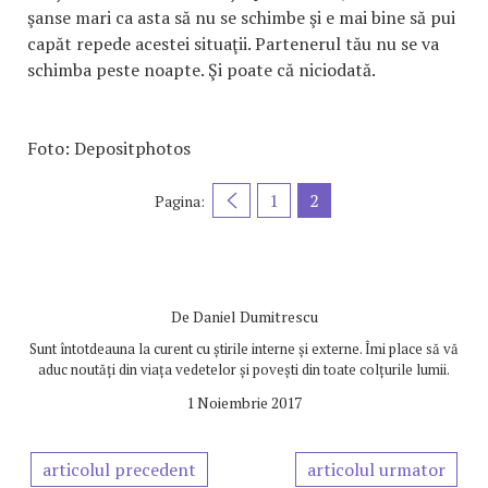
şanse mari ca asta să nu se schimbe şi e mai bine să pui
capăt repede acestei situaţii. Partenerul tău nu se va
schimba peste noapte. Şi poate că niciodată.
Foto: Depositphotos
1
2
Pagina:
De
Daniel Dumitrescu
Sunt întotdeauna la curent cu știrile interne și externe. Îmi place să vă
aduc noutăți din viața vedetelor și povești din toate colțurile lumii.
1 Noiembrie 2017
articolul precedent
articolul urmator