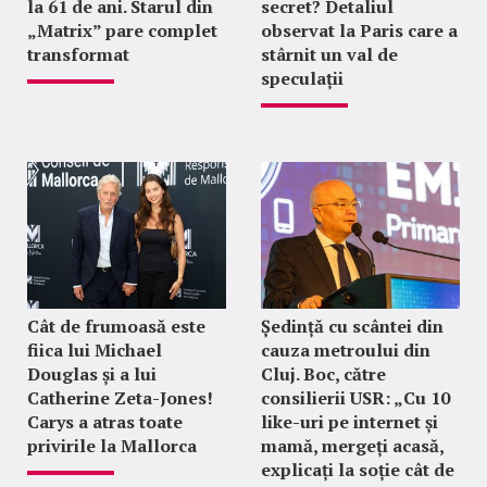
la 61 de ani. Starul din
secret? Detaliul
„Matrix” pare complet
observat la Paris care a
transformat
stârnit un val de
speculații
Cât de frumoasă este
Ședință cu scântei din
fiica lui Michael
cauza metroului din
Douglas și a lui
Cluj. Boc, către
Catherine Zeta-Jones!
consilierii USR: „Cu 10
Carys a atras toate
like-uri pe internet și
privirile la Mallorca
mamă, mergeți acasă,
explicați la soție cât de