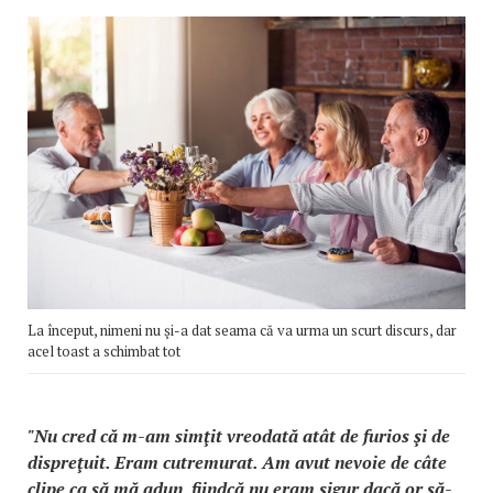
La început, nimeni nu şi-a dat seama că va urma un scurt discurs, dar
acel toast a schimbat tot
"Nu cred că m-am simţit vreodată atât de furios şi de
dispreţuit. Eram cutremurat. Am avut nevoie de câte
clipe ca să mă adun, fiindcă nu eram sigur dacă or să-