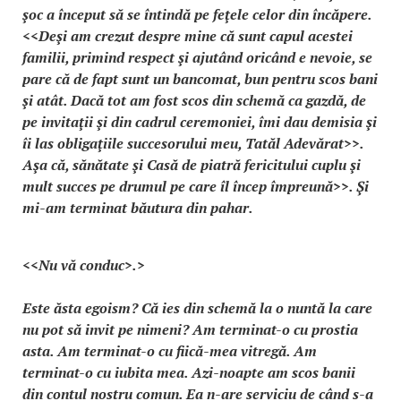
şoc a început să se întindă pe feţele celor din încăpere.
<<Deşi am crezut despre mine că sunt capul acestei
familii, primind respect şi ajutând oricând e nevoie, se
pare că de fapt sunt un bancomat, bun pentru scos bani
şi atât. Dacă tot am fost scos din schemă ca gazdă, de
pe invitaţii şi din cadrul ceremoniei, îmi dau demisia şi
îi las obligaţiile succesorului meu, Tatăl Adevărat>>.
Aşa că, sănătate şi Casă de piatră fericitului cuplu şi
mult succes pe drumul pe care îl încep împreună>>. Şi
mi-am terminat băutura din pahar.
<<Nu vă conduc>.>
Este ăsta egoism? Că ies din schemă la o nuntă la care
nu pot să invit pe nimeni? Am terminat-o cu prostia
asta. Am terminat-o cu fiică-mea vitregă. Am
terminat-o cu iubita mea. Azi-noapte am scos banii
din contul nostru comun. Ea n-are serviciu de când s-a