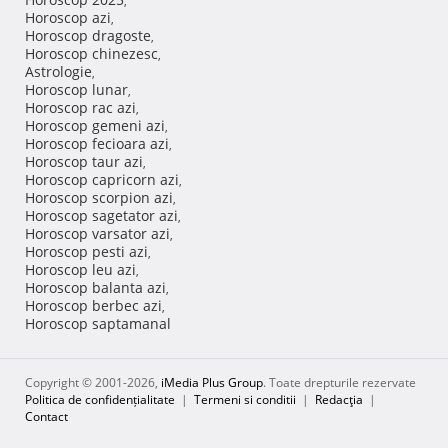
,
Horoscop azi
,
Horoscop dragoste
,
Horoscop chinezesc
,
Astrologie
,
Horoscop lunar
,
Horoscop rac azi
,
Horoscop gemeni azi
,
Horoscop fecioara azi
,
Horoscop taur azi
,
Horoscop capricorn azi
,
Horoscop scorpion azi
,
Horoscop sagetator azi
,
Horoscop varsator azi
,
Horoscop pesti azi
,
Horoscop leu azi
,
Horoscop balanta azi
,
Horoscop berbec azi
,
Horoscop saptamanal
Copyright © 2001-2026,
iMedia Plus Group
. Toate drepturile rezervate
Politica de confidențialitate
|
Termeni si conditii
|
Redacţia
|
Contact