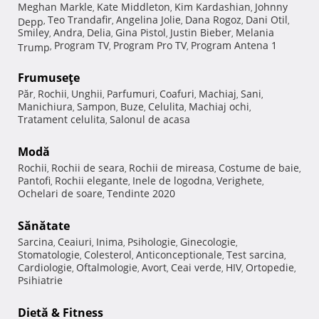
Meghan Markle
Kate Middleton
Kim Kardashian
Johnny
,
,
,
Teo Trandafir
Angelina Jolie
Dana Rogoz
Dani Otil
Depp
,
,
,
,
,
Smiley
Andra
Delia
Gina Pistol
Justin Bieber
Melania
,
,
,
,
,
Program TV
Program Pro TV
Program Antena 1
Trump
,
,
,
Frumuseţe
Păr
Rochii
Unghii
Parfumuri
Coafuri
Machiaj
Sani
,
,
,
,
,
,
,
Manichiura
Sampon
Buze
Celulita
Machiaj ochi
,
,
,
,
,
Tratament celulita
Salonul de acasa
,
Modă
Rochii
Rochii de seara
Rochii de mireasa
Costume de baie
,
,
,
,
Pantofi
Rochii elegante
Inele de logodna
Verighete
,
,
,
,
Ochelari de soare
Tendinte 2020
,
Sănătate
Sarcina
Ceaiuri
Inima
Psihologie
Ginecologie
,
,
,
,
,
Stomatologie
Colesterol
Anticonceptionale
Test sarcina
,
,
,
,
Cardiologie
Oftalmologie
Avort
Ceai verde
HIV
Ortopedie
,
,
,
,
,
,
Psihiatrie
Dietă & Fitness