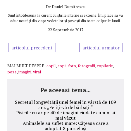
De
Daniel Dumitrescu
Sunt întotdeauna la curent cu știrile interne și externe. Îmi place să vă
aduc noutăți din viața vedetelor și povești din toate colțurile lumii.
22 Septembrie 2017
articolul precedent
articolul urmator
MAI MULT DESPRE:
copil
,
copii
,
foto
,
fotografii
,
copilarie
,
poze
,
imagini
,
viral
Pe aceeasi tema...
Secretul longevităţii unei femei în vârstă de 109
ani: „Feriţi-vă de bărbaţi!“
Pisicile cu aripi: 40 de imagini ciudate cum n-ai
mai văzut
Animalele au suflet mare: Căţeaua care a
adoptat 8 purceluşi