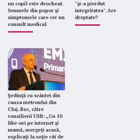
un copil este deocheat.
"şi-a pierdut
Semnele din popor și
integritatea". Are
simptomele care cer un
dreptate?
consult medical
Ședință cu scântei din
cauza metroului din
Cluj. Boc, către
consilierii USR: „Cu 10
like-uri pe internet și
mamă, mergeți acasă,
explicați la soție cât de