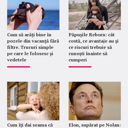
Cum să arăți bine în
Păpușile Reborn: cât
pozele din vacanță fără
costă, ce avantaje au și
filtre. Trucuri simple
ce riscuri trebuie să
pe care le folosesc și
cunoști înainte să
vedetele
cumperi
Cum îți dai seama că
Elon, supărat pe Nolan: