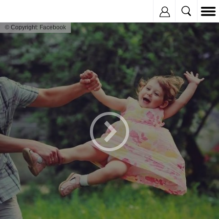
Inregistreaza
© Copyright: Facebook