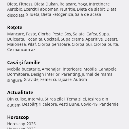
Diete
Fitness
Dieta Dukan
Relaxare
Yoga
Intretinere
,
,
,
,
,
,
Aerobic
Exercitii abdomen
Nutritie
Dieta de slabit
Dieta
,
,
,
,
Silueta
Dieta ketogenica
Sala de acasa
disociata
,
,
,
Reţete
Mancare
Paste
Ciorba
Peste
Sos
Salata
Cafea
Supa
,
,
,
,
,
,
,
,
Dulceata
Tocanita
Cocktail
Supa crema
Aperitive
Desert
,
,
,
,
,
,
Maioneza
Pilaf
Ciorba perisoare
Ciorba pui
Ciorba burta
,
,
,
,
,
Ce mancam azi
Casă şi familie
Mobila bucatarie
Amenajari interioare
Mobila
Canapele
,
,
,
,
Dormitoare
Design interior
Parenting
Jurnal de mama
,
,
,
Gravide
Femei curajoase
Autism
singura
,
,
,
Actualitate
Din culise
Interviu
Stirea zilei
Tema zilei
Iesirea din
,
,
,
,
Despărţiri celebre
Vesti Bune
Covid-19
Pandemie
autism
,
,
,
,
Horoscop
Horoscop 2026
,
Horoscop 2025