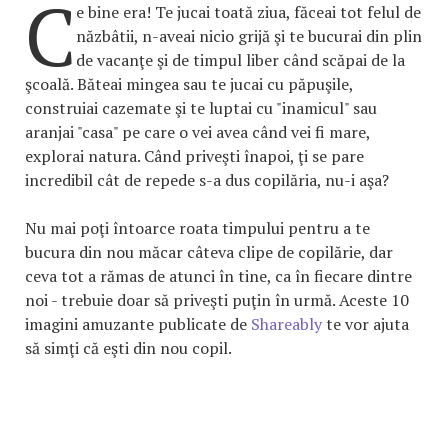
C
e bine era! Te jucai toată ziua, făceai tot felul de
năzbâtii, n-aveai nicio grijă şi te bucurai din plin
de vacanţe şi de timpul liber când scăpai de la
şcoală. Băteai mingea sau te jucai cu păpuşile,
construiai cazemate şi te luptai cu "inamicul" sau
aranjai "casa" pe care o vei avea când vei fi mare,
explorai natura. Când priveşti înapoi, ţi se pare
incredibil cât de repede s-a dus copilăria, nu-i aşa?
Nu mai poţi întoarce roata timpului pentru a te
bucura din nou măcar câteva clipe de copilărie, dar
ceva tot a rămas de atunci în tine, ca în fiecare dintre
noi - trebuie doar să priveşti puţin în urmă. Aceste 10
imagini amuzante publicate de
Shareably
te vor ajuta
să simţi că eşti din nou copil.