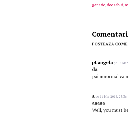
genetic
,
deosebiri
,
a
Comentarii
POSTEAZA COME
pt angela
pe 15 Mar
da
pai mnormal ca nu
a
pe 14 Mar 2016, 23:36
aaaaa
Well, you must be