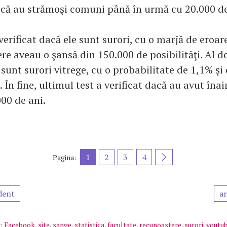
acă au strămoşi comuni până în urmă cu 20.000 de
verificat dacă ele sunt surori, cu o marjă de eroa
re aveau o şansă din 150.000 de posibilităţi. Al do
 sunt surori vitrege, cu o probabilitate de 1,1% şi
i. În fine, ultimul test a verificat dacă au avut în
000 de ani.
1
2
3
4
Pagina:
dent
ar
:
Facebook
,
site
,
sange
,
statistica
,
facultate
,
recunoastere
,
surori
,
youtu