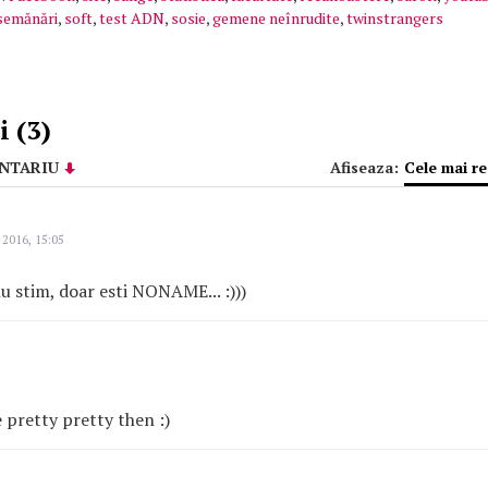
semănări
,
soft
,
test ADN
,
sosie
,
gemene neînrudite
,
twinstrangers
 (3)
NTARIU
Afiseaza:
Cele mai r
 2016, 15:05
 stim, doar esti NONAME... :)))
 pretty pretty then :)