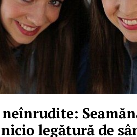
neînrudite: Seamănă 
 nicio legătură de sâ