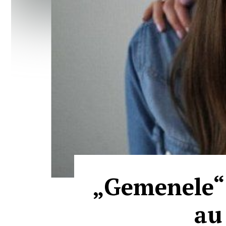
„Gemenele“ 
au