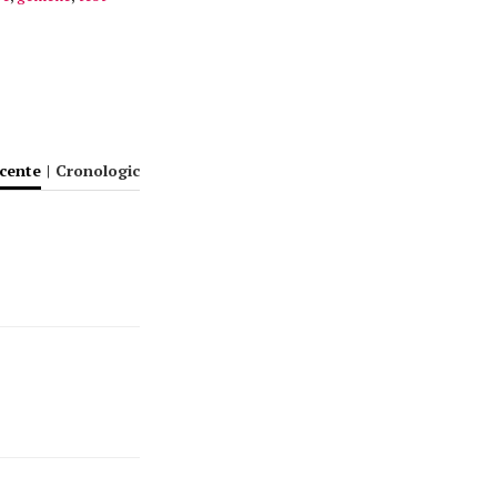
ecente
|
Cronologic