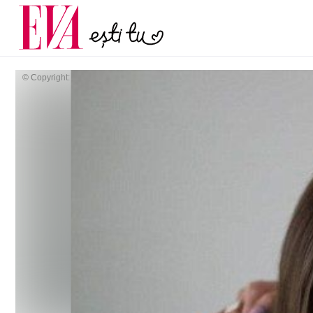
și 60 de ani. De ce te t
Carieră
pe măsură ce înaintez
Actualitate
© Copyright: HEPTA