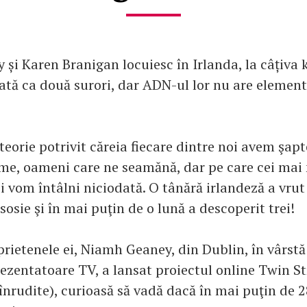
și Karen Branigan locuiesc în Irlanda, la câțiva 
arată ca două surori, dar ADN-ul lor nu are eleme
 teorie potrivit căreia fiecare dintre noi avem şap
me, oameni care ne seamănă, dar pe care cei mai 
i vom întâlni niciodată. O tânără irlandeză a vrut 
sosie şi în mai puţin de o lună a descoperit trei!
rietenele ei, Niamh Geaney, din Dublin, în vârstă 
rezentatoare TV, a lansat proiectul online Twin S
nrudite), curioasă să vadă dacă în mai puţin de 2