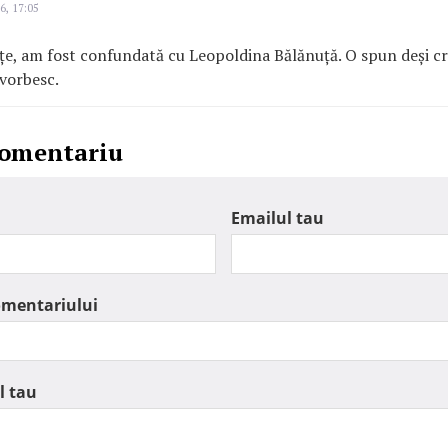
6, 17:05
ețe, am fost confundată cu Leopoldina Bălănuță. O spun deși c
 vorbesc.
comentariu
Emailul tau
omentariului
l tau