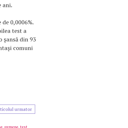
 ani.
re de 0,0006%.
ilea test a
 o şansă din 93
aintaşi comuni
ticolul urmator
be
,
gemene
,
test