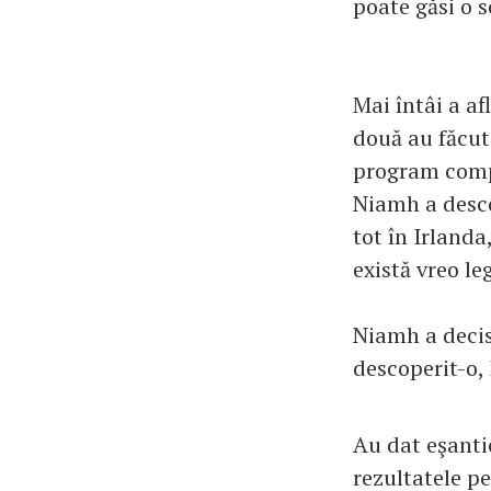
poate găsi o s
Mai întâi a a
două au făcut
program compu
Niamh a descop
tot în Irlanda
există vreo le
Niamh a decis
descoperit-o, 
Au dat eşanti
rezultatele pe