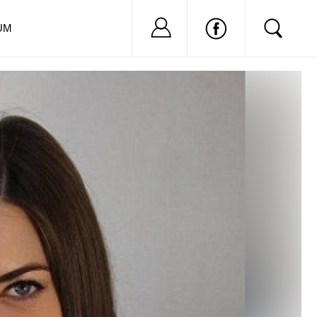
Nu ai cont?
Inregistreaza-
UM