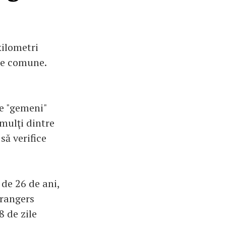
kilometri
nte comune.
te "gemeni"
mulţi dintre
să verifice
de 26 de ani,
trangers
8 de zile