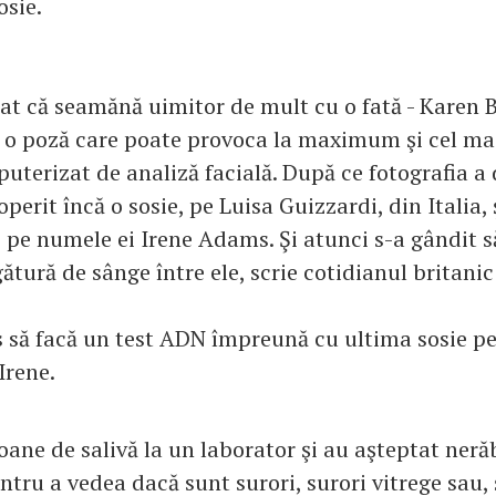
osie.
flat că seamănă uimitor de mult cu o fată - Karen 
 o poză care poate provoca la maximum şi cel mai
terizat de analiză facială. După ce fotografia a d
erit încă o sosie, pe Luisa Guizzardi, din Italia, 
, pe numele ei Irene Adams. Şi atunci s-a gândit s
gătură de sânge între ele, scrie cotidianul britani
 să facă un test ADN împreună cu ultima sosie pe
Irene.
oane de salivă la un laborator şi au aşteptat ner
ntru a vedea dacă sunt surori, surori vitrege sau,