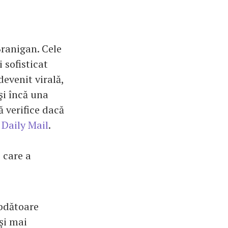
Branigan. Cele
 sofisticat
evenit virală,
şi încă una
ă verifice dacă
c
Daily Mail
.
 care a
ăbdătoare
 şi mai