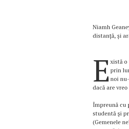
Niamh Geaney 
distanță, și 
E
xistă o
prin lu
noi nu-
dacă are vreo 
Împreună cu p
studentă şi p
(Gemenele neî