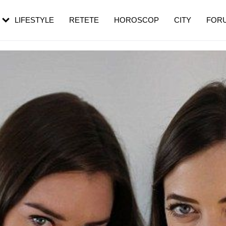
rezești mai des
Cât durează, cum te pregătești și cât
i în vârstă
de dureroasă este investigația
LIFESTYLE
RETETE
HOROSCOP
CITY
FOR