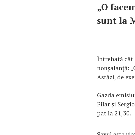
„O facem 
sunt la 
Întrebată cât 
nonșalanță: „O
Astăzi, de ex
Gazda emisiun
Pilar și Sergi
pat la 21,30.
Sexul este via