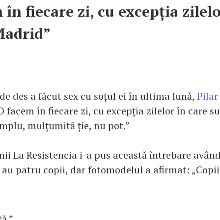
în fiecare zi, cu excepția zilel
Madrid”
de des a făcut sex cu soțul ei în ultima lună,
Pilar
 facem în fiecare zi, cu excepția zilelor în care s
emplu, mulțumită ție, nu pot.”
ii La Resistencia i-a pus această întrebare având
o au patru copii, dar fotomodelul a afirmat: „Copii
ță.”