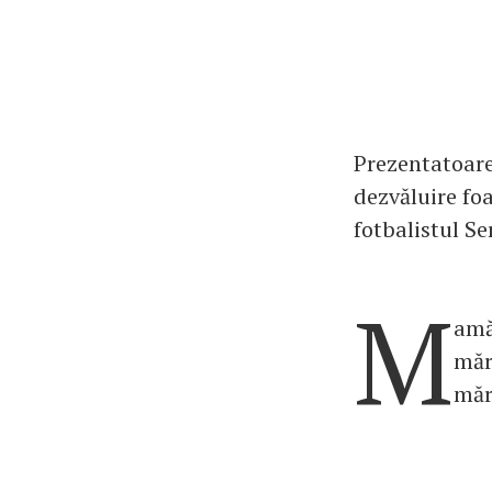
Prezentatoare
dezvăluire foa
fotbalistul S
M
amă
măr
măr