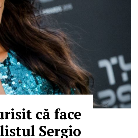
isit că face
alistul Sergio