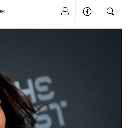
Nu ai cont?
Inregistreaza-
UM