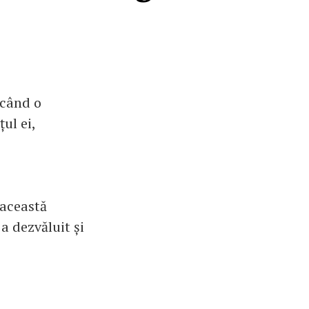
ăcând o
ul ei,
 această
a dezvăluit și