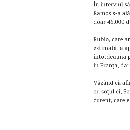
În interviul s
Ramos s-a alăt
doar 46.000 de
Rubio, care a
estimată la ap
întotdeauna p
în Franța, dar
Văzând că afi
cu soțul ei, 
curent, care e