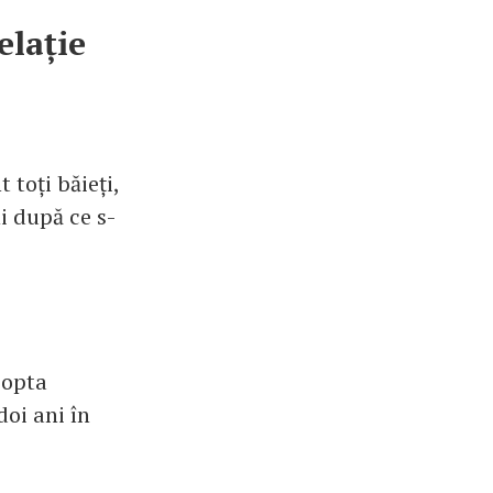
elație
 toți băieți,
ni după ce s-
 opta
doi ani în