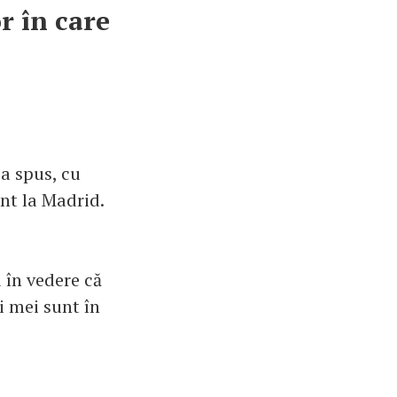
or în care
a spus, cu
unt la Madrid.
 în vedere că
i mei sunt în