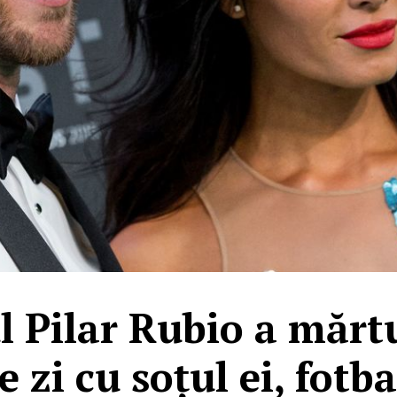
 Pilar Rubio a mărtur
e zi cu soțul ei, fotb