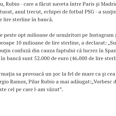
ău, Rubio - care a făcut naveta între Paris și Madr
urat, anul trecut, echipei de fotbal PSG - a susțin
 lire sterline în bancă.
re peste opt milioane de urmăritori pe Instagram ș
roape 10 milioane de lire sterline, a declarat: „S
uțin confuză din cauza faptului că lucrez în Spani
 în bancă sunt 52.000 de euro (46.000 de lire sterl
rmația sa provoacă un șoc la fel de mare ca și cea
Sergio Ramos, Pilar Rubio a mai adăugat:„Vorbesc 
ste cel pe care l-am văzut”.