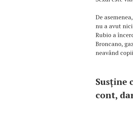
De asemenea, e
nu a avut nici
Rubio a încer
Broncano, gazd
neavând copii
Susține c
cont, da