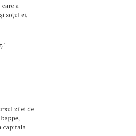
, care a
i soțul ei,
ț."
rsul zilei de
 Mbappe,
n capitala