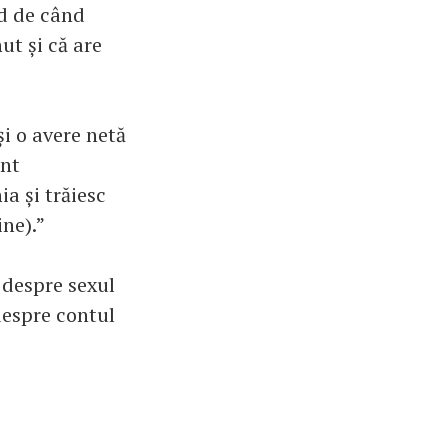
id de când
ut și că are
i o avere netă
unt
a și trăiesc
ine).”
 despre sexul
despre contul