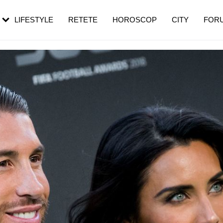
rezești mai des
Cât durează, cum te pregătești și cât
i în vârstă
de dureroasă este investigația
LIFESTYLE
RETETE
HOROSCOP
CITY
FOR