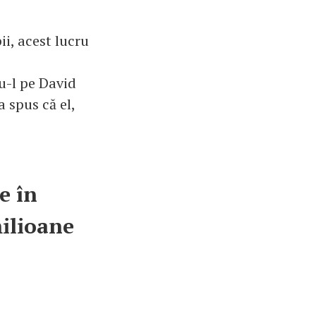
ii, acest lucru
u-l pe David
a spus că el,
e în
milioane