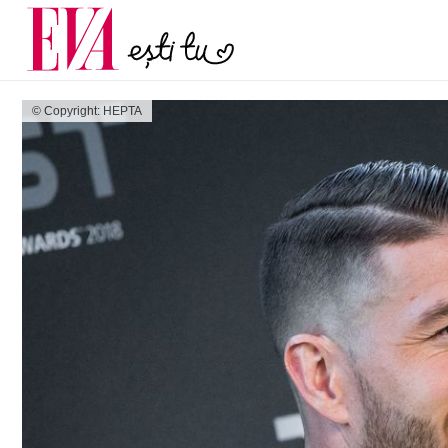
și 60 de ani. De ce te t
Carieră
pe măsură ce înaintez
Actualitate
© Copyright: HEPTA