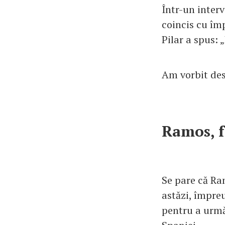
Într-un interv
coincis cu împ
Pilar a spus: 
Am vorbit desp
Ramos, f
Se pare că Ra
astăzi, împre
pentru a urmă