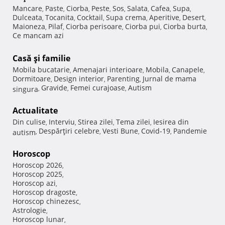
Mancare
Paste
Ciorba
Peste
Sos
Salata
Cafea
Supa
,
,
,
,
,
,
,
,
Dulceata
Tocanita
Cocktail
Supa crema
Aperitive
Desert
,
,
,
,
,
,
Maioneza
Pilaf
Ciorba perisoare
Ciorba pui
Ciorba burta
,
,
,
,
,
Ce mancam azi
Casă şi familie
Mobila bucatarie
Amenajari interioare
Mobila
Canapele
,
,
,
,
Dormitoare
Design interior
Parenting
Jurnal de mama
,
,
,
Gravide
Femei curajoase
Autism
singura
,
,
,
Actualitate
Din culise
Interviu
Stirea zilei
Tema zilei
Iesirea din
,
,
,
,
Despărţiri celebre
Vesti Bune
Covid-19
Pandemie
autism
,
,
,
,
Horoscop
Horoscop 2026
,
Horoscop 2025
,
Horoscop azi
,
Horoscop dragoste
,
Horoscop chinezesc
,
Astrologie
,
Horoscop lunar
,