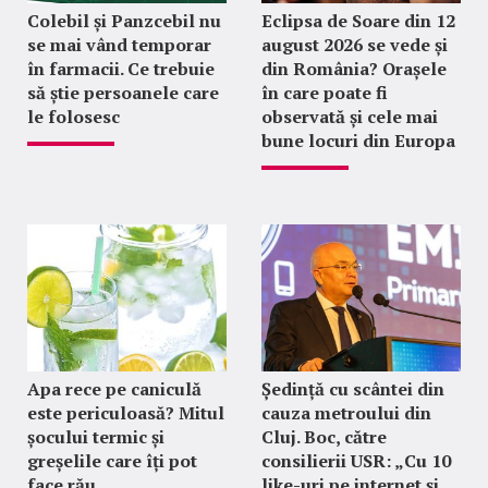
Colebil și Panzcebil nu
Eclipsa de Soare din 12
se mai vând temporar
august 2026 se vede și
în farmacii. Ce trebuie
din România? Orașele
să știe persoanele care
în care poate fi
le folosesc
observată și cele mai
bune locuri din Europa
Apa rece pe caniculă
Ședință cu scântei din
este periculoasă? Mitul
cauza metroului din
șocului termic și
Cluj. Boc, către
greșelile care îți pot
consilierii USR: „Cu 10
face rău
like-uri pe internet și