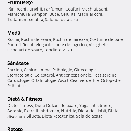
Frumuseţe
Păr
Rochii
Unghii
Parfumuri
Coafuri
Machiaj
Sani
,
,
,
,
,
,
,
Manichiura
Sampon
Buze
Celulita
Machiaj ochi
,
,
,
,
,
Tratament celulita
Salonul de acasa
,
Modă
Rochii
Rochii de seara
Rochii de mireasa
Costume de baie
,
,
,
,
Pantofi
Rochii elegante
Inele de logodna
Verighete
,
,
,
,
Ochelari de soare
Tendinte 2020
,
Sănătate
Sarcina
Ceaiuri
Inima
Psihologie
Ginecologie
,
,
,
,
,
Stomatologie
Colesterol
Anticonceptionale
Test sarcina
,
,
,
,
Cardiologie
Oftalmologie
Avort
Ceai verde
HIV
Ortopedie
,
,
,
,
,
,
Psihiatrie
Dietă & Fitness
Diete
Fitness
Dieta Dukan
Relaxare
Yoga
Intretinere
,
,
,
,
,
,
Aerobic
Exercitii abdomen
Nutritie
Dieta de slabit
Dieta
,
,
,
,
Silueta
Dieta ketogenica
Sala de acasa
disociata
,
,
,
Reţete