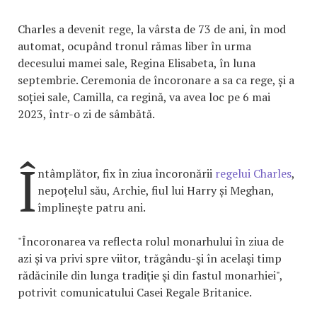
Charles a devenit rege, la vârsta de 73 de ani, în mod
automat, ocupând tronul rămas liber în urma
decesului mamei sale, Regina Elisabeta, în luna
septembrie. Ceremonia de încoronare a sa ca rege, și a
soției sale, Camilla, ca regină, va avea loc pe 6 mai
2023, într-o zi de sâmbătă.
Î
ntâmplător, fix în ziua încoronării
regelui Charles
,
nepoțelul său, Archie, fiul lui Harry și Meghan,
împlinește patru ani.
"Încoronarea va reflecta rolul monarhului în ziua de
azi şi va privi spre viitor, trăgându-şi în acelaşi timp
rădăcinile din lunga tradiţie şi din fastul monarhiei",
potrivit comunicatului Casei Regale Britanice.