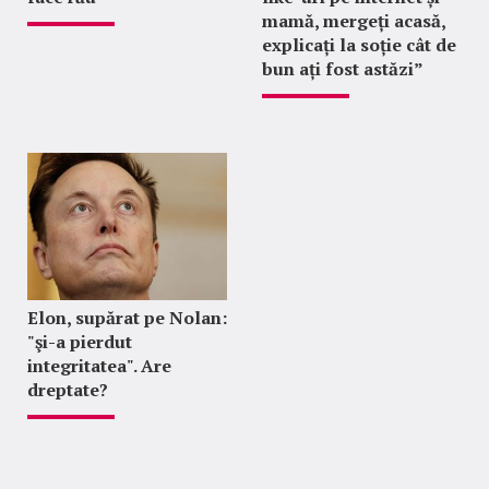
mamă, mergeți acasă,
explicați la soție cât de
bun ați fost astăzi”
Elon, supărat pe Nolan:
"şi-a pierdut
integritatea". Are
dreptate?