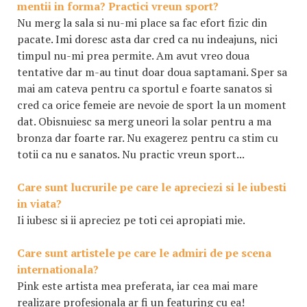
mentii in forma? Practici vreun sport?
Nu merg la sala si nu-mi place sa fac efort fizic din
pacate. Imi doresc asta dar cred ca nu indeajuns, nici
timpul nu-mi prea permite. Am avut vreo doua
tentative dar m-au tinut doar doua saptamani. Sper sa
mai am cateva pentru ca sportul e foarte sanatos si
cred ca orice femeie are nevoie de sport la un moment
dat. Obisnuiesc sa merg uneori la solar pentru a ma
bronza dar foarte rar. Nu exagerez pentru ca stim cu
totii ca nu e sanatos. Nu practic vreun sport...
Care sunt lucrurile pe care le apreciezi si le iubesti
in viata?
Ii iubesc si ii apreciez pe toti cei apropiati mie.
Care sunt artistele pe care le admiri de pe scena
internationala?
Pink este artista mea preferata, iar cea mai mare
realizare profesionala ar fi un featuring cu ea!