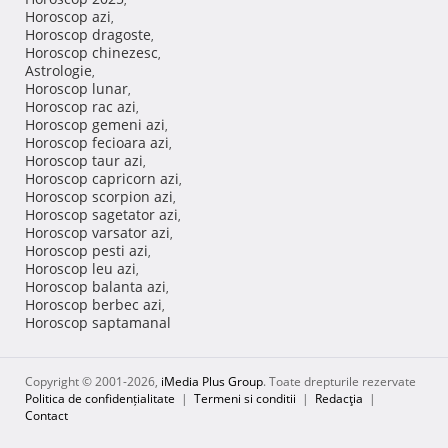
Horoscop azi
,
Horoscop dragoste
,
Horoscop chinezesc
,
Astrologie
,
Horoscop lunar
,
Horoscop rac azi
,
Horoscop gemeni azi
,
Horoscop fecioara azi
,
Horoscop taur azi
,
Horoscop capricorn azi
,
Horoscop scorpion azi
,
Horoscop sagetator azi
,
Horoscop varsator azi
,
Horoscop pesti azi
,
Horoscop leu azi
,
Horoscop balanta azi
,
Horoscop berbec azi
,
Horoscop saptamanal
Copyright © 2001-2026,
iMedia Plus Group
. Toate drepturile rezervate
Politica de confidențialitate
|
Termeni si conditii
|
Redacţia
|
Contact