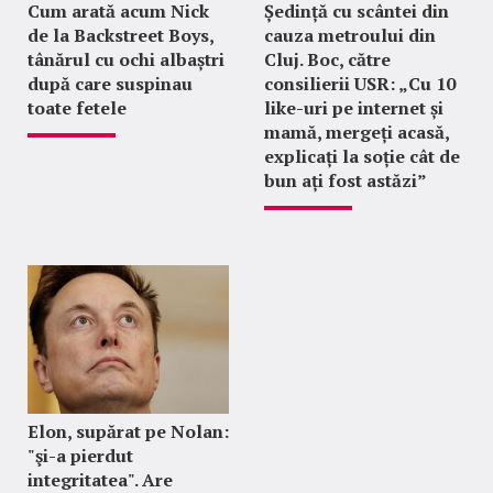
Cum arată acum Nick
Ședință cu scântei din
de la Backstreet Boys,
cauza metroului din
tânărul cu ochi albaștri
Cluj. Boc, către
după care suspinau
consilierii USR: „Cu 10
toate fetele
like-uri pe internet și
mamă, mergeți acasă,
explicați la soție cât de
bun ați fost astăzi”
Elon, supărat pe Nolan:
"şi-a pierdut
integritatea". Are