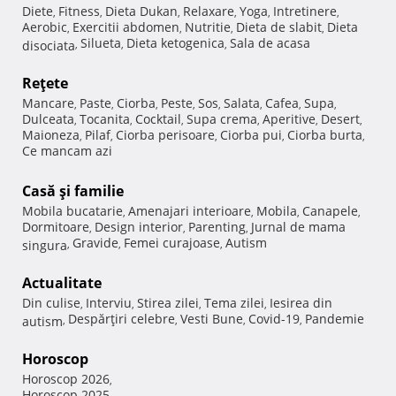
Diete
Fitness
Dieta Dukan
Relaxare
Yoga
Intretinere
,
,
,
,
,
,
Aerobic
Exercitii abdomen
Nutritie
Dieta de slabit
Dieta
,
,
,
,
Silueta
Dieta ketogenica
Sala de acasa
disociata
,
,
,
Reţete
Mancare
Paste
Ciorba
Peste
Sos
Salata
Cafea
Supa
,
,
,
,
,
,
,
,
Dulceata
Tocanita
Cocktail
Supa crema
Aperitive
Desert
,
,
,
,
,
,
Maioneza
Pilaf
Ciorba perisoare
Ciorba pui
Ciorba burta
,
,
,
,
,
Ce mancam azi
Casă şi familie
Mobila bucatarie
Amenajari interioare
Mobila
Canapele
,
,
,
,
Dormitoare
Design interior
Parenting
Jurnal de mama
,
,
,
Gravide
Femei curajoase
Autism
singura
,
,
,
Actualitate
Din culise
Interviu
Stirea zilei
Tema zilei
Iesirea din
,
,
,
,
Despărţiri celebre
Vesti Bune
Covid-19
Pandemie
autism
,
,
,
,
Horoscop
Horoscop 2026
,
Horoscop 2025
,