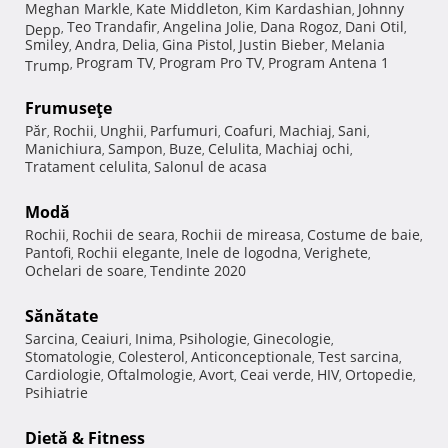
Meghan Markle
Kate Middleton
Kim Kardashian
Johnny
,
,
,
Teo Trandafir
Angelina Jolie
Dana Rogoz
Dani Otil
Depp
,
,
,
,
,
Smiley
Andra
Delia
Gina Pistol
Justin Bieber
Melania
,
,
,
,
,
Program TV
Program Pro TV
Program Antena 1
Trump
,
,
,
Frumuseţe
Păr
Rochii
Unghii
Parfumuri
Coafuri
Machiaj
Sani
,
,
,
,
,
,
,
Manichiura
Sampon
Buze
Celulita
Machiaj ochi
,
,
,
,
,
Tratament celulita
Salonul de acasa
,
Modă
Rochii
Rochii de seara
Rochii de mireasa
Costume de baie
,
,
,
,
Pantofi
Rochii elegante
Inele de logodna
Verighete
,
,
,
,
Ochelari de soare
Tendinte 2020
,
Sănătate
Sarcina
Ceaiuri
Inima
Psihologie
Ginecologie
,
,
,
,
,
Stomatologie
Colesterol
Anticonceptionale
Test sarcina
,
,
,
,
Cardiologie
Oftalmologie
Avort
Ceai verde
HIV
Ortopedie
,
,
,
,
,
,
Psihiatrie
Dietă & Fitness