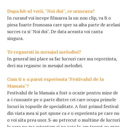
Dupa hit-ul verii, "Noi doi", ce urmeaza?
In curand voi incepe filmarea la un nou clip, va fi o
piesa foarte frumoasa care sper sa aiba parte de acelasi
succes ca si "Noi doi". De data aceasta voi canta
singura.
Te regasesti in mesajul melodiei?
In general imi place sa fac lucruri care ma reprezinta,
deci ma regasesc in mesajul melodiei.
Cum ti s-a parut experienta "Festivalul de la
Mamaia"?
Festivalul de la Mamaia a fost o ocazie pentru mine de
a-i cunoaste pe o parte dintre cei care ocupa primele
locuri in topurile de specialitate. A fost primul festival
din viata mea si pot spune ca e o experienta pe care nu
o voi uita prea usor. S-au petrecut o multime de lucruri
la care nu ma asteptam si pe care le-am trecut cu greu