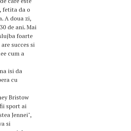
 de care este
 fetita da o
a. A doua zi,
30 de ani. Mai
slujba foarte
 are succes si
dee cum a
na isi da
pera cu
ney Bristow
ii sport ai
stea Jennei",
va si