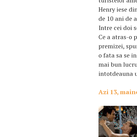
turistelor am
Henry iese din
de 10 ani de 
Intre cei doi 
Ce a atras-o 
premizei, spu
o fata sa se i
mai bun lucru 
intotdeauna u
Azi 13, main