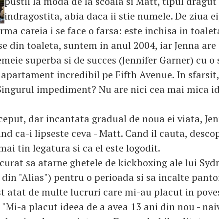
pustii la moda de la scoala si Matt, tipul dragut
indragostita, abia daca ii stie numele. De ziua ei,
rma careia i se face o farsa: este inchisa in toalet
e din toaleta, suntem in anul 2004, iar Jenna are 
emeie superba si de succes (Jennifer Garner) cu o 
apartament incredibil pe Fifth Avenue. In sfarsit,
 Singurul impediment? Nu are nici cea mai mica i
ceput, dar incantata gradual de noua ei viata, Jen
nd ca-i lipseste ceva - Matt. Cand il cauta, desco
ai tin legatura si ca el este logodit.
curat sa atarne ghetele de kickboxing ale lui Syd
 din "Alias") pentru o perioada si sa incalte pantof
st atat de multe lucruri care mi-au placut in pove
"Mi-a placut ideea de a avea 13 ani din nou - nai