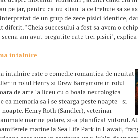
rau pe jar, pentru ca nu stiau la ce trebuie sa se a
 interpretat de un grup de zece pisici identice, da
diferit. "Cheia succesului a fost sa avem o echipa
 scena am avut pregatite cate trei pisici", explica
ma intalnire
a intalnire este o comedie romantica de neuitat
er in rolul Henry si Drew Barrymore in rolul
oara de arte la liceu cu o boala neurologica
e ca memoria sa i se stearga peste noapte - si
e noapte. Henry Roth (Sandler), veterinar
 animale marine polare, si-a planificat viitorul. 
amiferele marine la Sea Life Park in Hawaii, fran