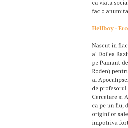
ca viata socia
fac o anumita 
Hellboy - Er
Nascut in flac
al Doilea Raz
pe Pamant de 
Roden) pentru
al Apocalipsei
de profesorul 
Cercetare si 
ca pe un fiu,
originilor sa
impotriva for