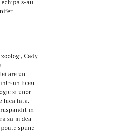
 echipa s-au
nifer
i zoologi, Cady
e
lei are un
intr-un liceu
ogic si unor
e faca fata.
 raspandit in
ra sa-si dea
e poate spune