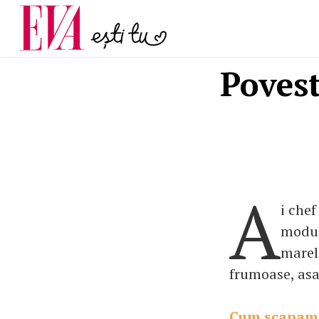
și 60 de ani. De ce te t
Carieră
pe măsură ce înaintez
Actualitate
Povest
A
i che
modul 
marele
frumoase, asa
Cum scapam