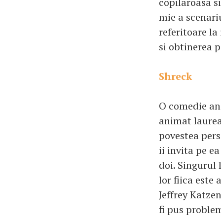
copilaroasa s
mie a scenariu
referitoare la
si obtinerea p
Shreck
O comedie ani
animat laurea
povestea perso
ii invita pe e
doi. Singurul
lor fiica este 
Jeffrey Katzen
fi pus proble