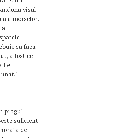
ta. Pentru
abandona visul
ca a morselor.
la.
 spatele
ebuie sa faca
ut, a fost cel
 fie
nunat."
in pragul
este suficient
ignorata de