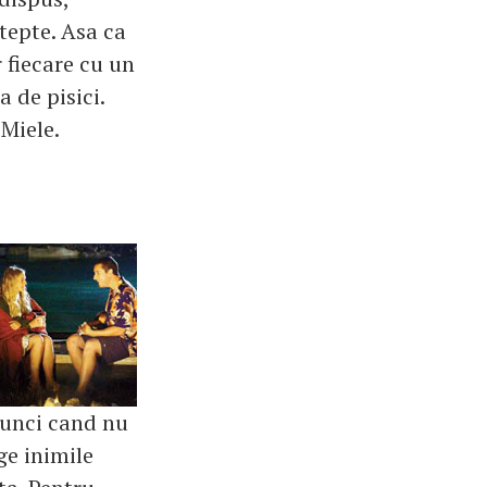
stepte. Asa ca
r fiecare cu un
 de pisici.
 Miele.
Atunci cand nu
ge inimile