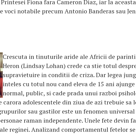
Printesei Fiona fara Cameron Diaz, iar la aceasta
te voci notabile precum Antonio Banderas sau Jen
Crescuta in tinuturile aride ale Africii de parint
Heron (Lindsay Lohan) crede ca stie totul despr
supravietuire in conditii de criza. Dar legea jung
inteles cu totul nou cand eleva de 15 ani ajunge 
normal, public, si cade prada unui razboi psihol
e carora adolescentele din ziua de azi trebuie sa l
grupurilor sau gastilor este un fenomen universal
 personae raman independente. Unele fete devin fa
ale reginei. Analizand comportamentul fetelor s