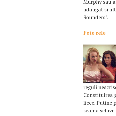
Murphy sau a 
adaugat si al
Sounders".
Fete rele
reguli nescris
Constituirea 
licee. Putine
seama sclave 