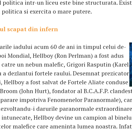
l politica intr-un liceu este bine structurata. Exist
politica si exercita o mare putere.
oul scapat din infern
arile iadului acum 60 de ani in timpul celui de-
boi Mondial, Hellboy (Ron Perlman) a fost adus
catre un nebun malefic, Grigori Rasputin (Karel
 a dezlantui fortele raului. Desemnat prezicator
, Hellboy a fost salvat de Fortele Aliate conduse
Broom (John Hurt), fondator al B.C.A.F.P. clandest
Aparare impotriva Fenomenelor Paranormale), car
 dezvoltandu-i darurile paranormale extraordinare
le intunecate, Hellboy devine un campion al binelu
telor malefice care ameninta lumea noastra. Infat