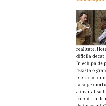
realitate. Hot
dificila decat
In echipa de p
"Exista o gra
refera nu numa
faca pe mortul
a invatat sa f
trebuit sa dea
de tot rasul.