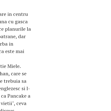
are in centru
una cu gasca
ce planurile la
batrane, dar
rba in
ca este mai
tie Miele.
han, care se
re trebuia sa
nglezesc si l-
e ca Pancake a
vietii", ceva
dispus,