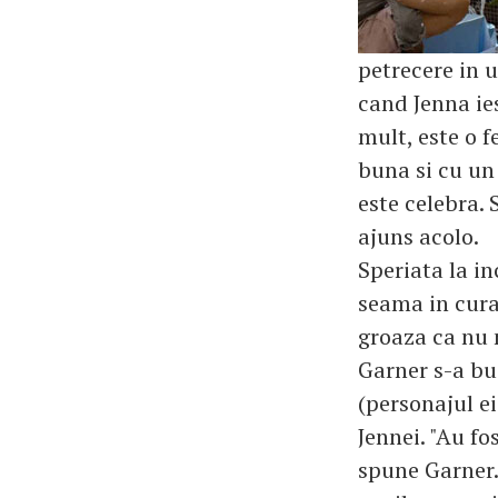
petrecere in u
cand Jenna ies
mult, este o f
buna si cu un 
este celebra.
ajuns acolo.
Speriata la in
seama in cura
groaza ca nu m
Garner s-a bu
(personajul ei
Jennei. "Au fo
spune Garner. 