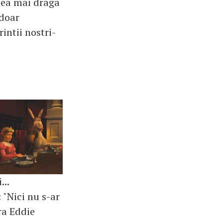
 cea mai draga
 doar
rintii nostri-
...
 "Nici nu s-ar
ra Eddie