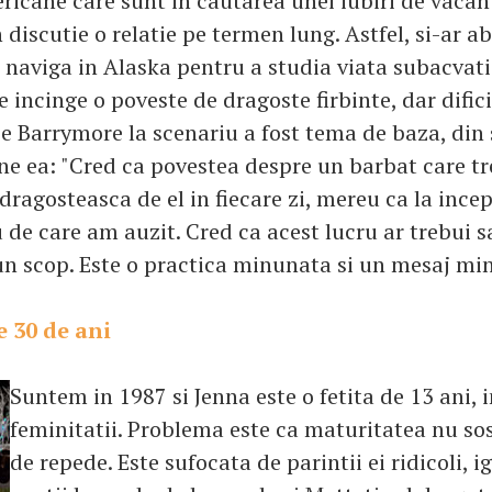
ericane care sunt in cautarea unei iubiri de vacan
 discutie o relatie pe termen lung. Astfel, si-ar 
a naviga in Alaska pentru a studia viata subacvati
se incinge o poveste de dragoste firbinte, dar difici
pe Barrymore la scenariu a fost tema de baza, din
ne ea: "Cred ca povestea despre un barbat care tr
ndragosteasca de el in fiecare zi, mereu ca la incep
de care am auzit. Cred ca acest lucru ar trebui sa
n scop. Este o practica minunata si un mesaj mi
e 30 de ani
Suntem in 1987 si Jenna este o fetita de 13 ani, 
feminitatii. Problema este ca maturitatea nu sos
de repede. Este sufocata de parintii ei ridicoli, 