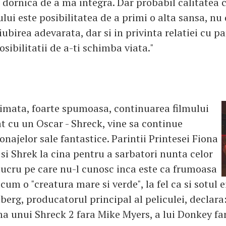
i dornica de a ma integra. Dar probabil calitatea
lui este posibilitatea de a primi o alta sansa, nu
 iubirea adevarata, dar si in privinta relatiei cu pa
osibilitatii de a-ti schimba viata."
mata, foarte spumoasa, continuarea filmului
t cu un Oscar - Shreck, vine sa continue
najelor sale fantastice. Parintii Printesei Fiona
a si Shrek la cina pentru a sarbatori nunta celor
 lucru pe care nu-l cunosc inca este ca frumoasa
acum o "creatura mare si verde", la fel ca si sotul ei
berg, producatorul principal al peliculei, declara:
ma unui Shreck 2 fara Mike Myers, a lui Donkey fa