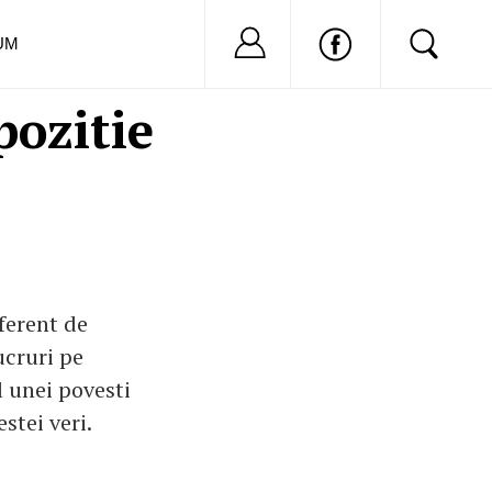
Nu ai cont?
Inregistreaza-
UM
pozitie
ferent de
ucruri pe
l unei povesti
stei veri.