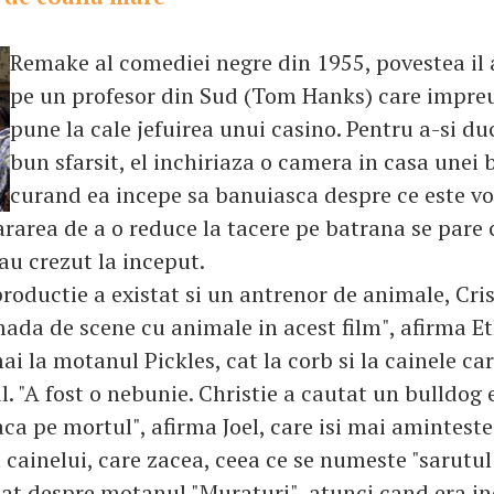
Remake al comediei negre din 1955, povestea il 
pe un profesor din Sud (Tom Hanks) care impre
pune la cale jefuirea unui casino. Pentru a-si du
bun sfarsit, el inchiriaza o camera in casa unei 
curand ea incepe sa banuiasca despre ce este vo
ararea de a o reduce la tacere pe batrana se pare 
 au crezut la inceput.
roductie a existat si un antrenor de animale, Cris
mada de scene cu animale in acest film", afirma Et
i la motanul Pickles, cat la corb si la cainele ca
. "A fost o nebunie. Christie a cautat un bulldog e
aca pe mortul", afirma Joel, care isi mai amintest
 cainelui, care zacea, ceea ce se numeste "sarutul 
 Cat despre motanul "Muraturi", atunci cand era in