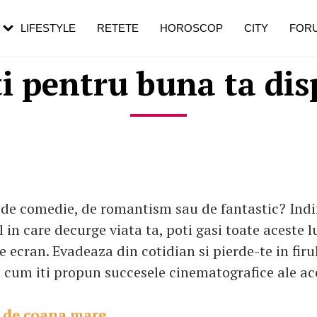
rezești mai des
Cât durează, cum te pregătești și cât
i în vârstă
de dureroasă este investigația
LIFESTYLE
RETETE
HOROSCOP
CITY
FOR
i pentru buna ta dis
f de comedie, de romantism sau de fantastic? Indi
in care decurge viata ta, poti gasi toate aceste l
 ecran. Evadeaza din cotidian si pierde-te in firu
 cum iti propun succesele cinematografice ale ace
 de coana mare