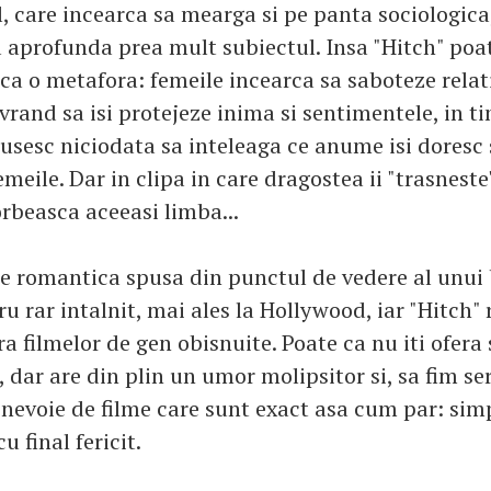
, care incearca sa mearga si pe panta sociologica
a aprofunda prea mult subiectul. Insa "Hitch" poat
i ca o metafora: femeile incearca sa saboteze rela
 vrand sa isi protejeze inima si sentimentele, in t
eusesc niciodata sa inteleaga ce anume isi doresc
meile. Dar in clipa in care dragostea ii "trasneste",
vorbeasca aceeasi limba...
e romantica spusa din punctul de vedere al unui 
ru rar intalnit, mai ales la Hollywood, iar "Hitch" 
a filmelor de gen obisnuite. Poate ca nu iti ofera
i, dar are din plin un umor molipsitor si, sa fim se
nevoie de filme care sunt exact asa cum par: simp
cu final fericit.