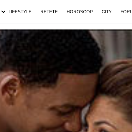
rebui să mergi
și 60 de ani. De ce te trezești mai des
pe măsură ce înaintezi în vârstă
LIFESTYLE
RETETE
HOROSCOP
CITY
FOR