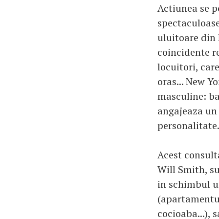
Actiunea se p
spectaculoase,
uluitoare din 
coincidente re
locuitori, care
oras... New Yo
masculine: bar
angajeaza un c
personalitate
Acest consult
Will Smith, su
in schimbul u
(apartamentul
cocioaba...), 