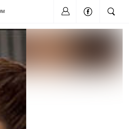
Nu ai cont?
Inregistreaza-
UM