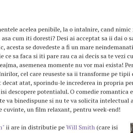
entele acelea penibile, la o intalnire, cand nimic
asa cum iti doresti? Desi ai acceptat sa ii dai o 
c, acesta se dovedeste a fi un mare neindemanati
e ce sa faca si iti pare rau ca ai decis sa te vezi cu
reajma, asemenea momente nu vor mai exista! Pen
nirilor, cel care reuseste sa ii transforme pe tipii
 decat atat, sporindu-le increderea in propria pe
 isi descopere potentialul. O comedie romantica 
te va binedispune si nu te va solicita intelectual
te cuvinte, un film relaxant, pentru week-end!
h"
ii are in distributie pe
Will Smith
(care isi