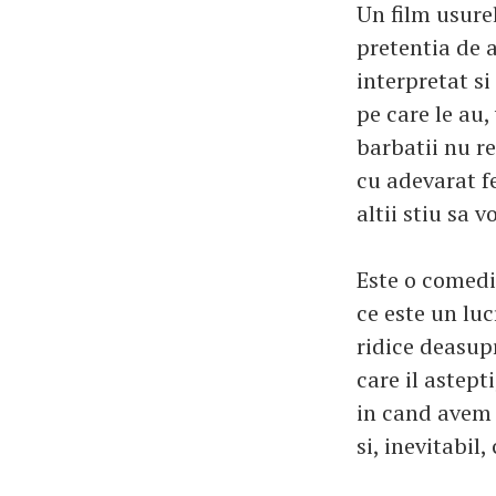
Un film usurel
pretentia de 
interpretat s
pe care le au,
barbatii nu r
cu adevarat fe
altii stiu sa 
Este o comedi
ce este un luc
ridice deasupr
care il astept
in cand avem 
si, inevitabil, 