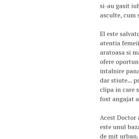
si-au gasit i
asculte, cum 
El este salva
atentia femeii
aratoasa si ma
ofere oportuni
intalnire pana
dar stiute... 
clipa in care 
fost angajat a
Acest Doctor a
este unul baz
de mit urban.