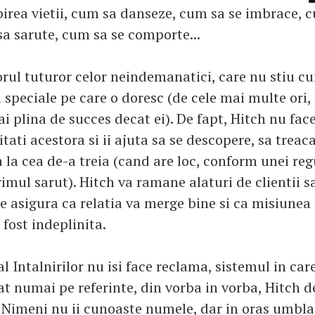
ubirea vietii, cum sa danseze, cum sa se imbrace, 
sa sarute, cum sa se comporte...
torul tuturor celor neindemanatici, care nu stiu c
 speciale pe care o doresc (de cele mai multe ori
i plina de succes decat ei). De fapt, Hitch nu face
tati acestora si ii ajuta sa se descopere, sa treac
 la cea de-a treia (cand are loc, conform unei regu
primul sarut). Hitch va ramane alaturi de clientii s
se asigura ca relatia va merge bine si ca misiunea
 fost indeplinita.
l Intalnirilor nu isi face reclama, sistemul in ca
at numai pe referinte, din vorba in vorba, Hitch d
 Nimeni nu ii cunoaste numele, dar in oras umbla