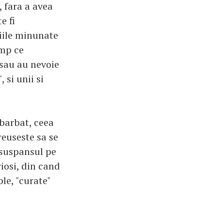
, fara a avea
e fi
tiile minunate
imp ce
 sau au nevoie
 si unii si
barbat, ceea
reuseste sa se
 suspansul pe
riosi, din cand
le, "curate"