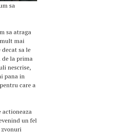
cum sa
um sa atraga
, mult mai
 decat sa le
a de la prima
li nescrise,
ai pana in
 pentru care a
re actioneaza
evenind un fel
 zvonuri