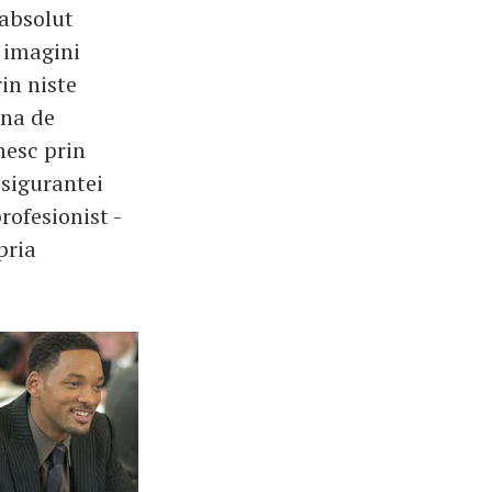
 absolut
u imagini
in niste
ana de
lnesc prin
esigurantei
rofesionist -
pria