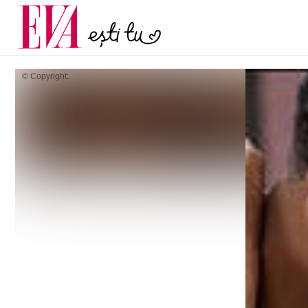
menopauză și când ar t
Carieră
la medic
Actualitate
© Copyright: