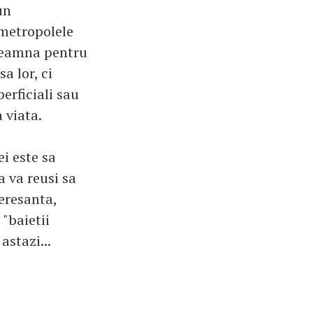
un
 metropolele
nseamna pentru
a lor, ci
erficiali sau
 viata.
i este sa
a va reusi sa
teresanta,
 "baietii
astazi...