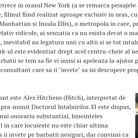
etrece in orasul New York (a se remarca peisajele
 filmul fiind realizat aproape exclusiv in oras, c
Manhattan si Insula Ellis), o metropola in care, pr
lativ ridicole, ai senzatia ca nu exista decat o m
, inevitabil au legatura unii cu altii si se tot inta
rk-ul este evidentiat drept acel centru-cheie al n
batii se tem sa fie ei insisi si apeleaza la ajutor p
onsultant care sa ii "invete" sa isi descopere pro
.
ant este Alex Hitchens (Hitch), interpretat de
pra-numit Doctorul Intalnirilor. El este dispus,
nui onorariu substantial, bineinteles
 in care locuieste nu este chiar ultima
sa ii invete pe barbatii nesiguri, dar convinsi ca