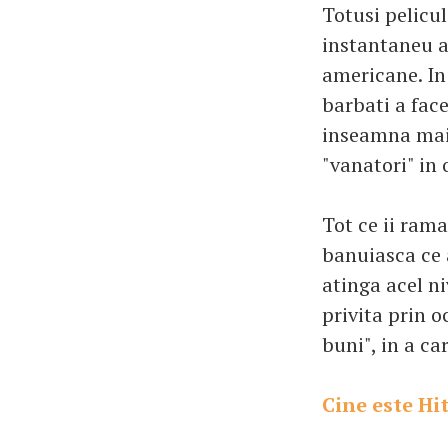
Totusi pelicul
instantaneu a 
americane. In
barbati a face
inseamna mai a
"vanatori" in 
Tot ce ii rama
banuiasca ce a
atinga acel ni
privita prin o
buni", in a ca
Cine este Hit