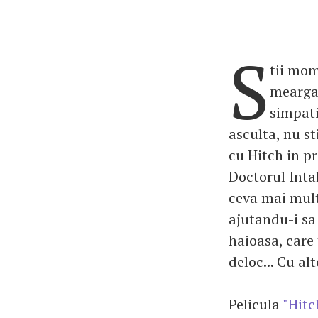
S
tii mom
mearga 
simpati
asculta, nu sti
cu Hitch in p
Doctorul Intal
ceva mai mult
ajutandu-i sa
haioasa, care 
deloc... Cu al
Pelicula
"Hitc