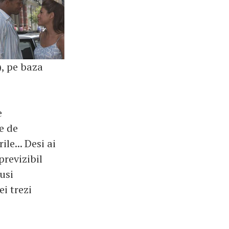
, pe baza
e
e de
le... Desi ai
previzibil
tusi
i trezi