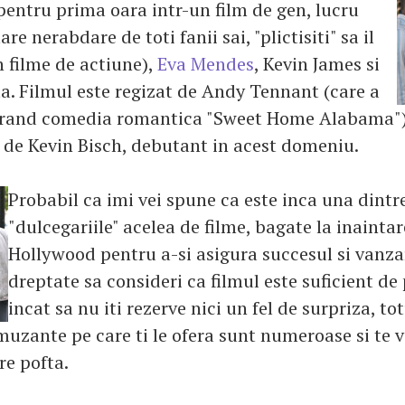
 pentru prima oara intr-un film de gen, lucru
re nerabdare de toti fanii sai, "plictisiti" sa il
 filme de actiune),
Eva Mendes
, Kevin James si
a. Filmul este regizat de Andy Tennant (care a
curand comedia romantica "Sweet Home Alabama")
 de Kevin Bisch, debutant in acest domeniu.
Probabil ca imi vei spune ca este inca una dintr
"dulcegariile" acelea de filme, bagate la inaintar
Hollywood pentru a-si asigura succesul si vanzari
dreptate sa consideri ca filmul este suficient de 
incat sa nu iti rezerve nici un fel de surpriza, to
zante pe care ti le ofera sunt numeroase si te ve
e pofta.