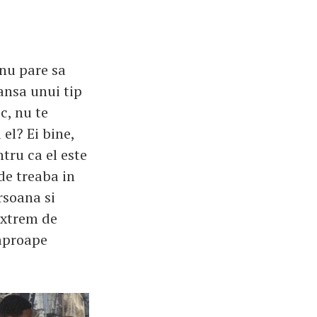
 nu pare sa
sansa unui tip
c, nu te
 el? Ei bine,
tru ca el este
 de treaba in
rsoana si
extrem de
 aproape