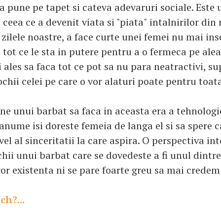
a pune pe tapet si cateva adevaruri sociale. Este 
ceea ce a devenit viata si "piata" intalnirilor din
 zilele noastre, a face curte unei femei nu mai i
 tot ce le sta in putere pentru a o fermeca pe aleas
les sa faca tot ce pot sa nu para neatractivi, sup
ochii celei pe care o vor alaturi poate pentru toata
ne unui barbat sa faca in aceasta era a tehnologie
nume isi doreste femeia de langa el si sa spere c
vel al sinceritatii la care aspira. O perspectiva in
chii unui barbat care se dovedeste a fi unul dintre
ror existenta ni se pare foarte greu sa mai credem 
ch?...