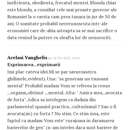
ineficienta, obedienta, frecatul mentei. Blonda chiar
este blonda, a consiliat cele mai proaste guverne ale
Romaniei la o varsta cam prea tanara in jur de 30 de
ani. O somitate probabil nerecunoscuta intr-ale
economiei care de-abia asteapta sa se mai sacrifice o
data venind la putere cu sleafta lor de nenorociti.
Acelasi Vanghelis
pe 14 Oct 2015, 14:51
Exprimarea...exprimarii
Imi plac cateva idei.Mi se par savuroase(cu
ghilimele,evident). Una: "sa generam un tsunami
mental" Probabil madam Voss se referea la vreun
...orgasm,obtinut ...mental. Alta: " Amica mea...avocata
de forta" .Adica sa intelegem ca duduia din
parlamentul spaniol practica...culturismul ? Sau o fi
avocata(sic) cu forta ? Nu stim. Ce stim insa, este
faptul ca madam Voss este" curajoasa in daramarea
barierelor de gen" (n-am inteles daca sunt bariere de