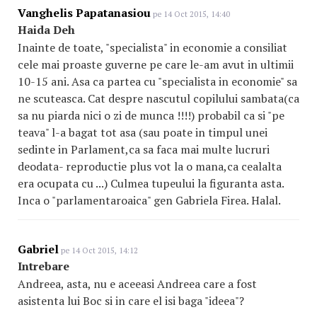
Vanghelis Papatanasiou
pe 14 Oct 2015, 14:40
Haida Deh
Inainte de toate, "specialista" in economie a consiliat
cele mai proaste guverne pe care le-am avut in ultimii
10-15 ani. Asa ca partea cu "specialista in economie" sa
ne scuteasca. Cat despre nascutul copilului sambata(ca
sa nu piarda nici o zi de munca !!!!) probabil ca si "pe
teava" l-a bagat tot asa (sau poate in timpul unei
sedinte in Parlament,ca sa faca mai multe lucruri
deodata- reproductie plus vot la o mana,ca cealalta
era ocupata cu ...) Culmea tupeului la figuranta asta.
Inca o "parlamentaroaica" gen Gabriela Firea. Halal.
Gabriel
pe 14 Oct 2015, 14:12
Intrebare
Andreea, asta, nu e aceeasi Andreea care a fost
asistenta lui Boc si in care el isi baga "ideea"?