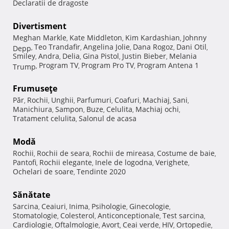
Declaratii de dragoste
Divertisment
Meghan Markle
Kate Middleton
Kim Kardashian
Johnny
,
,
,
Teo Trandafir
Angelina Jolie
Dana Rogoz
Dani Otil
Depp
,
,
,
,
,
Smiley
Andra
Delia
Gina Pistol
Justin Bieber
Melania
,
,
,
,
,
Program TV
Program Pro TV
Program Antena 1
Trump
,
,
,
Frumuseţe
Păr
Rochii
Unghii
Parfumuri
Coafuri
Machiaj
Sani
,
,
,
,
,
,
,
Manichiura
Sampon
Buze
Celulita
Machiaj ochi
,
,
,
,
,
Tratament celulita
Salonul de acasa
,
Modă
Rochii
Rochii de seara
Rochii de mireasa
Costume de baie
,
,
,
,
Pantofi
Rochii elegante
Inele de logodna
Verighete
,
,
,
,
Ochelari de soare
Tendinte 2020
,
Sănătate
Sarcina
Ceaiuri
Inima
Psihologie
Ginecologie
,
,
,
,
,
Stomatologie
Colesterol
Anticonceptionale
Test sarcina
,
,
,
,
Cardiologie
Oftalmologie
Avort
Ceai verde
HIV
Ortopedie
,
,
,
,
,
,