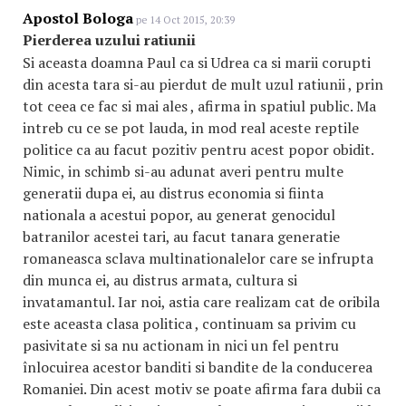
Apostol Bologa
pe 14 Oct 2015, 20:39
Pierderea uzului ratiunii
Si aceasta doamna Paul ca si Udrea ca si marii corupti
din acesta tara si-au pierdut de mult uzul ratiunii , prin
tot ceea ce fac si mai ales , afirma in spatiul public. Ma
intreb cu ce se pot lauda, in mod real aceste reptile
politice ca au facut pozitiv pentru acest popor obidit.
Nimic, in schimb si-au adunat averi pentru multe
generatii dupa ei, au distrus economia si fiinta
nationala a acestui popor, au generat genocidul
batranilor acestei tari, au facut tanara generatie
romaneasca sclava multinationalelor care se infrupta
din munca ei, au distrus armata, cultura si
invatamantul. Iar noi, astia care realizam cat de oribila
este aceasta clasa politica , continuam sa privim cu
pasivitate si sa nu actionam in nici un fel pentru
înlocuirea acestor banditi si bandite de la conducerea
Romaniei. Din acest motiv se poate afirma fara dubii ca