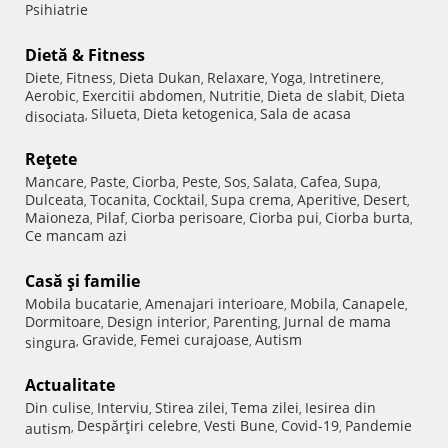
Psihiatrie
Dietă & Fitness
Diete
Fitness
Dieta Dukan
Relaxare
Yoga
Intretinere
,
,
,
,
,
,
Aerobic
Exercitii abdomen
Nutritie
Dieta de slabit
Dieta
,
,
,
,
Silueta
Dieta ketogenica
Sala de acasa
disociata
,
,
,
Reţete
Mancare
Paste
Ciorba
Peste
Sos
Salata
Cafea
Supa
,
,
,
,
,
,
,
,
Dulceata
Tocanita
Cocktail
Supa crema
Aperitive
Desert
,
,
,
,
,
,
Maioneza
Pilaf
Ciorba perisoare
Ciorba pui
Ciorba burta
,
,
,
,
,
Ce mancam azi
Casă şi familie
Mobila bucatarie
Amenajari interioare
Mobila
Canapele
,
,
,
,
Dormitoare
Design interior
Parenting
Jurnal de mama
,
,
,
Gravide
Femei curajoase
Autism
singura
,
,
,
Actualitate
Din culise
Interviu
Stirea zilei
Tema zilei
Iesirea din
,
,
,
,
Despărţiri celebre
Vesti Bune
Covid-19
Pandemie
autism
,
,
,
,