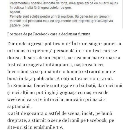
Postarea de pe Facebook care a declanşat furtuna
Dar unde a greşit politicianul? Într-un singur punct: a
introdus o experienţă personală într-un text care se
dorea a fi scris de un expert, iar cea mai mare eroare a
fost că a exagerat întâmplarea, naşterea fiicei,
încercând să se pună într-o lumină extraordinar de
bună în faţa publicului. A obţinut exact contrariul.
În România, femeile sunt egale cu bărbaţii, dar nici unii
şi nici alţii nu pot înghiţi gogoaşa cu naşterea de
weekend ca să te întorci la muncă în prima zi a
săptămânii.
E atât de şocantă o astfel de scenă, încât, pe bună
dreptate, a stârnit o serie de ironii pe Facebook, pe
site-uri şi în emisiunile TV.