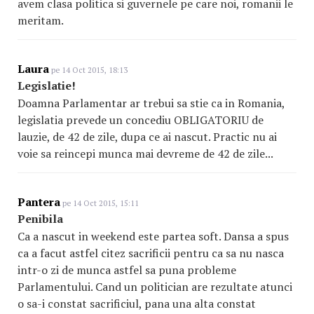
avem clasa politica si guvernele pe care noi, romanii le
meritam.
Laura
pe 14 Oct 2015, 18:13
Legislatie!
Doamna Parlamentar ar trebui sa stie ca in Romania,
legislatia prevede un concediu OBLIGATORIU de
lauzie, de 42 de zile, dupa ce ai nascut. Practic nu ai
voie sa reincepi munca mai devreme de 42 de zile...
Pantera
pe 14 Oct 2015, 15:11
Penibila
Ca a nascut in weekend este partea soft. Dansa a spus
ca a facut astfel citez sacrificii pentru ca sa nu nasca
intr-o zi de munca astfel sa puna probleme
Parlamentului. Cand un politician are rezultate atunci
o sa-i constat sacrificiul, pana una alta constat