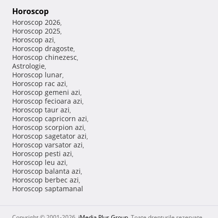
Horoscop
Horoscop 2026
,
Horoscop 2025
,
Horoscop azi
,
Horoscop dragoste
,
Horoscop chinezesc
,
Astrologie
,
Horoscop lunar
,
Horoscop rac azi
,
Horoscop gemeni azi
,
Horoscop fecioara azi
,
Horoscop taur azi
,
Horoscop capricorn azi
,
Horoscop scorpion azi
,
Horoscop sagetator azi
,
Horoscop varsator azi
,
Horoscop pesti azi
,
Horoscop leu azi
,
Horoscop balanta azi
,
Horoscop berbec azi
,
Horoscop saptamanal
Copyright © 2001-2026,
iMedia Plus Group
. Toate drepturile rezervate