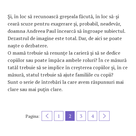
Şi, în loc să recunoască greşeala făcută, în loc să-şi
ceară scuze pentru exagerare şi, probabil, neadevăr,
doamna Andreea Paul încearcă să îngroape subiectul.
Dezastrul de imagine este total. Dar, de aici se poate
naşte o dezbatere.
O mamă trebuie să renunţe la carieră şi să se dedice
copiilor sau poate împăca ambele roluri? În ce măsură
tatăl trebuie să se implice în creşterea copiilor şi, în ce
măsură, statul trebuie să ajute familiile cu copii?
Sunt o serie de întrebări la care avem răspunsuri mai
clare sau mai puţin clare.
1
2
3
4
Pagina: