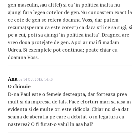
gen masculin,sau altfel) si ca "in politica inalta nu
ajungi fara legea cotelor de gen.Nu cunoastem exact la
ce cote de gen se refera doamna Voss, dar putem
rezuma(speram ca este corect) ca daca stii ce sa sugi, si
pe a cui, poti sa ajungi "in politica inalta". Dragnea are
vreo doua protejate de gen. Apoi ar mai fi madam
Udrea. Si exemplele pot continua; poate chiar cu
doamna Voss.
Ana
pe 14 Oct 2015, 14:43
O chinuie
D-na Paul este o femeie desteapta, dar forteaza prea
mult si da impresia de fals. Face eforturi mari sa iasa in
evidenta si de multe ori este ridicola. Chiar nu si-a dat
seama de aberatia pe care a debitat-o in legatura cu
nasterea? O fi furat-o valul in asa hal?