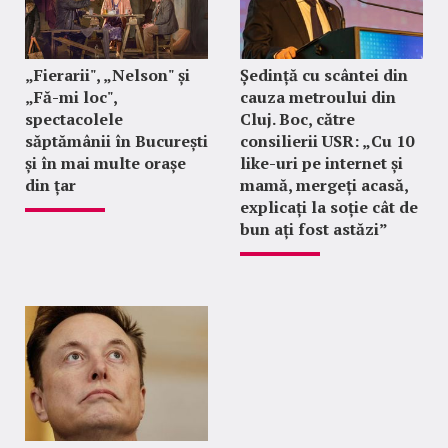
„Fierarii", „Nelson" și
Ședință cu scântei din
„Fă-mi loc",
cauza metroului din
spectacolele
Cluj. Boc, către
săptămânii în București
consilierii USR: „Cu 10
și în mai multe orașe
like-uri pe internet și
din țar
mamă, mergeți acasă,
explicați la soție cât de
bun ați fost astăzi”