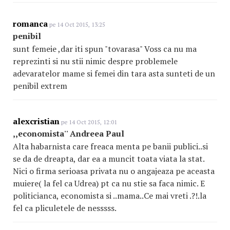
romanca
pe 14 Oct 2015, 13:25
penibil
sunt femeie ,dar iti spun "tovarasa" Voss ca nu ma
reprezinti si nu stii nimic despre problemele
adevaratelor mame si femei din tara asta sunteti de un
penibil extrem
alexcristian
pe 14 Oct 2015, 12:01
,,economista'' Andreea Paul
Alta habarnista care freaca menta pe banii publici..si
se da de dreapta, dar ea a muncit toata viata la stat.
Nici o firma serioasa privata nu o angajeaza pe aceasta
muiere( la fel ca Udrea) pt ca nu stie sa faca nimic. E
politicianca, economista si ..mama..Ce mai vreti .?!.la
fel ca pliculetele de nesssss.