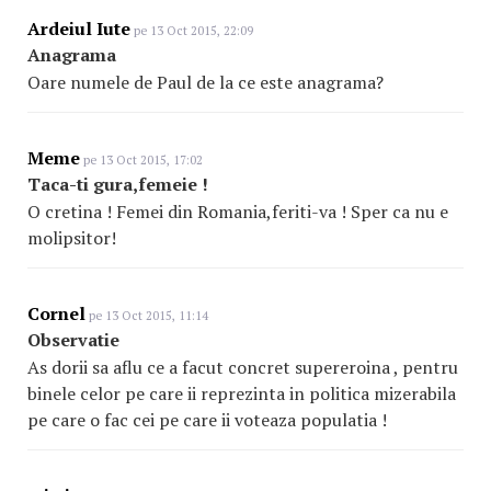
Ardeiul Iute
pe 13 Oct 2015, 22:09
Anagrama
Oare numele de Paul de la ce este anagrama?
Meme
pe 13 Oct 2015, 17:02
Taca-ti gura,femeie !
O cretina ! Femei din Romania,feriti-va ! Sper ca nu e
molipsitor!
Cornel
pe 13 Oct 2015, 11:14
Observatie
As dorii sa aflu ce a facut concret supereroina , pentru
binele celor pe care ii reprezinta in politica mizerabila
pe care o fac cei pe care ii voteaza populatia !