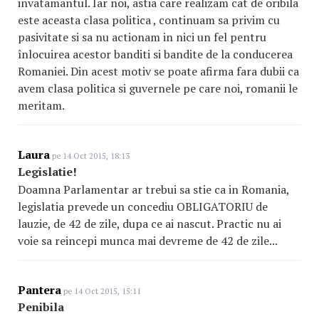
invatamantul. Iar noi, astia care realizam cat de oribila
este aceasta clasa politica , continuam sa privim cu
pasivitate si sa nu actionam in nici un fel pentru
înlocuirea acestor banditi si bandite de la conducerea
Romaniei. Din acest motiv se poate afirma fara dubii ca
avem clasa politica si guvernele pe care noi, romanii le
meritam.
Laura
pe 14 Oct 2015, 18:13
Legislatie!
Doamna Parlamentar ar trebui sa stie ca in Romania,
legislatia prevede un concediu OBLIGATORIU de
lauzie, de 42 de zile, dupa ce ai nascut. Practic nu ai
voie sa reincepi munca mai devreme de 42 de zile...
Pantera
pe 14 Oct 2015, 15:11
Penibila