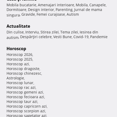
Mobila bucatarie
Amenajari interioare
Mobila
Canapele
,
,
,
,
Dormitoare
Design interior
Parenting
Jurnal de mama
,
,
,
Gravide
Femei curajoase
Autism
singura
,
,
,
Actualitate
Din culise
Interviu
Stirea zilei
Tema zilei
Iesirea din
,
,
,
,
Despărţiri celebre
Vesti Bune
Covid-19
Pandemie
autism
,
,
,
,
Horoscop
Horoscop 2026
,
Horoscop 2025
,
Horoscop azi
,
Horoscop dragoste
,
Horoscop chinezesc
,
Astrologie
,
Horoscop lunar
,
Horoscop rac azi
,
Horoscop gemeni azi
,
Horoscop fecioara azi
,
Horoscop taur azi
,
Horoscop capricorn azi
,
Horoscop scorpion azi
,
Horoscop sagetator azi
,