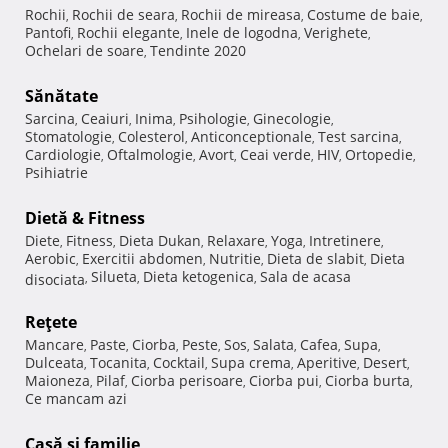
Rochii
Rochii de seara
Rochii de mireasa
Costume de baie
,
,
,
,
Pantofi
Rochii elegante
Inele de logodna
Verighete
,
,
,
,
Ochelari de soare
Tendinte 2020
,
Sănătate
Sarcina
Ceaiuri
Inima
Psihologie
Ginecologie
,
,
,
,
,
Stomatologie
Colesterol
Anticonceptionale
Test sarcina
,
,
,
,
Cardiologie
Oftalmologie
Avort
Ceai verde
HIV
Ortopedie
,
,
,
,
,
,
Psihiatrie
Dietă & Fitness
Diete
Fitness
Dieta Dukan
Relaxare
Yoga
Intretinere
,
,
,
,
,
,
Aerobic
Exercitii abdomen
Nutritie
Dieta de slabit
Dieta
,
,
,
,
Silueta
Dieta ketogenica
Sala de acasa
disociata
,
,
,
Reţete
Mancare
Paste
Ciorba
Peste
Sos
Salata
Cafea
Supa
,
,
,
,
,
,
,
,
Dulceata
Tocanita
Cocktail
Supa crema
Aperitive
Desert
,
,
,
,
,
,
Maioneza
Pilaf
Ciorba perisoare
Ciorba pui
Ciorba burta
,
,
,
,
,
Ce mancam azi
Casă şi familie