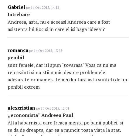
Gabriel
pe 14 Oct 2015, 14:12
Intrebare
Andreea, asta, nu e aceeasi Andreea care a fost
asistenta lui Boc si in care el isi baga "ideea"?
romanca
pe 14 Oct 2015, 13:25
penibil
sunt femeie ,dar iti spun "tovarasa" Voss ca nu ma
reprezinti si nu stii nimic despre problemele
adevaratelor mame si femei din tara asta sunteti de un
penibil extrem
alexcristian
pe 14 Oct 2015, 12:01
,,economista'' Andreea Paul
Alta habarnista care freaca menta pe banii publici..si
se da de dreapta, dar ea a muncit toata viata la stat.