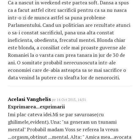
Ca a nascut in weekend este partea soft. Dansa a spus
ca a facut astfel citez sacrificii pentru ca sa nu nasca
intr-o zi de munca astfel sa puna probleme
Parlamentului. Cand un politician are rezultate atunci
o sa-i constat sacrificiul, pana una alta constat
ineficienta, obedienta, frecatul mentei. Blonda chiar
este blonda, a consiliat cele mai proaste guverne ale
Romaniei la o varsta cam prea tanara in jur de 30 de
ani. O somitate probabil nerecunoscuta intr-ale
economiei care de-abia asteapta sa se mai sacrifice o
data venind la putere cu sleafta lor de nenorociti.
Acelasi Vanghelis
pe 14 Oct 2015, 14:51
Exprimarea...exprimarii
Imi plac cateva idei.Mi se par savuroase(cu
ghilimele,evident). Una: "sa generam un tsunami
mental" Probabil madam Voss se referea la vreun
...orgasm,obtinut ...mental. Alta: " Amica mea...avocata