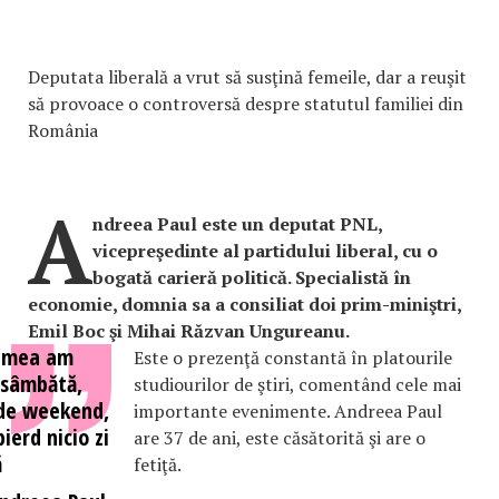
Deputata liberală a vrut să susţină femeile, dar a reuşit
să provoace o controversă despre statutul familiei din
România
A
ndreea Paul este un deputat PNL,
vicepreşedinte al partidului liberal, cu o
bogată carieră politică. Specialistă în
economie, domnia sa a consiliat doi prim-miniştri,
Emil Boc şi Mihai Răzvan Ungureanu.
a mea am
Este o prezenţă constantă în platourile
 sâmbătă,
studiourilor de ştiri, comentând cele mai
 de weekend,
importante evenimente. Andreea Paul
pierd nicio zi
are 37 de ani, este căsătorită şi are o
ă
fetiţă.