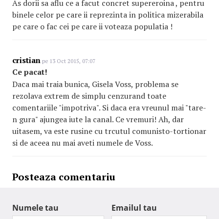
As dorii sa aflu ce a facut concret supereroina , pentru
binele celor pe care ii reprezinta in politica mizerabila
pe care o fac cei pe care ii voteaza populatia !
cristian
pe 13 Oct 2015, 07:07
Ce pacat!
Daca mai traia bunica, Gisela Voss, problema se
rezolava extrem de simplu cenzurand toate
comentariile "impotriva". Si daca era vreunul mai "tare-
n gura" ajungea iute la canal. Ce vremuri! Ah, dar
uitasem, va este rusine cu trcutul comunisto-tortionar
si de aceea nu mai aveti numele de Voss.
Posteaza comentariu
Numele tau
Emailul tau