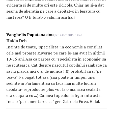
evidenta si de multe ori este ridicola. Chiar nu si-a dat
seama de aberatia pe care a debitat-o in legatura cu
nasterea? O fi furat-o valul in asa hal?
Vanghelis Papatanasiou
pe 14 Oct 2015, 14:40
Haida Deh
Inainte de toate, "specialista" in economie a consiliat
cele mai proaste guverne pe care le-am avut in ultimii
10-15 ani. Asa ca partea cu "specialista in economie" sa
ne scuteasca. Cat despre nascutul copilului sambata(ca
sa nu piarda nici o zi de munca !!!!) probabil ca si "pe
teava" l-a bagat tot asa (sau poate in timpul unei
sedinte in Parlament,ca sa faca mai multe lucruri
deodata- reproductie plus vot la o mana,ca cealalta
era ocupata cu ...) Culmea tupeului la figuranta asta.
Inca o "parlamentaroaica" gen Gabriela Firea. Halal.