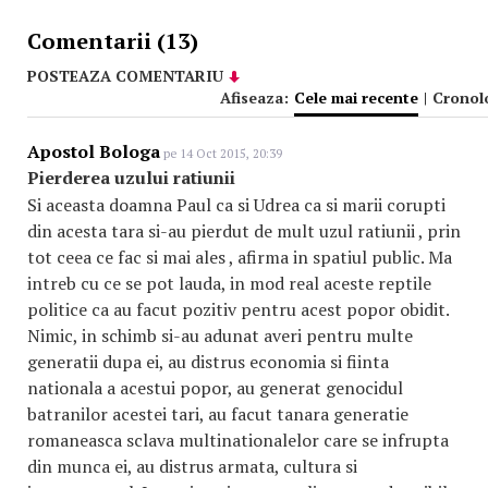
Comentarii (13)
POSTEAZA COMENTARIU
Afiseaza:
Cele mai recente
|
Cronol
Apostol Bologa
pe 14 Oct 2015, 20:39
Pierderea uzului ratiunii
Si aceasta doamna Paul ca si Udrea ca si marii corupti
din acesta tara si-au pierdut de mult uzul ratiunii , prin
tot ceea ce fac si mai ales , afirma in spatiul public. Ma
intreb cu ce se pot lauda, in mod real aceste reptile
politice ca au facut pozitiv pentru acest popor obidit.
Nimic, in schimb si-au adunat averi pentru multe
generatii dupa ei, au distrus economia si fiinta
nationala a acestui popor, au generat genocidul
batranilor acestei tari, au facut tanara generatie
romaneasca sclava multinationalelor care se infrupta
din munca ei, au distrus armata, cultura si