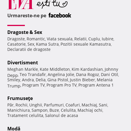
Urmareste-ne pe
Dragoste & Sex
Dragoste
Romantic
Viata sexuala
Relatii
Cuplu
Iubire
,
,
,
,
,
,
Casatorie
Sex
Kama Sutra
Pozitii sexuale Kamasutra
,
,
,
,
Declaratii de dragoste
Divertisment
Meghan Markle
Kate Middleton
Kim Kardashian
Johnny
,
,
,
Teo Trandafir
Angelina Jolie
Dana Rogoz
Dani Otil
Depp
,
,
,
,
,
Smiley
Andra
Delia
Gina Pistol
Justin Bieber
Melania
,
,
,
,
,
Program TV
Program Pro TV
Program Antena 1
Trump
,
,
,
Frumuseţe
Păr
Rochii
Unghii
Parfumuri
Coafuri
Machiaj
Sani
,
,
,
,
,
,
,
Manichiura
Sampon
Buze
Celulita
Machiaj ochi
,
,
,
,
,
Tratament celulita
Salonul de acasa
,
Modă