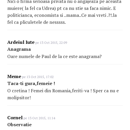
Nici o firma serioasa privata nu o angajeaza pe aceasta
muiere( la fel ca Udrea) pt ca nu stie sa faca nimic. E
politicianca, economista si ..mama..Ce mai vreti .?!.la
fel ca pliculetele de nesssss.
Ardeiul Iute
pe 13 Oct 2015, 22:09
Anagrama
Oare numele de Paul de la ce este anagrama?
Meme
pe 13 Oct 2015, 17:02
Taca-ti gura,femeie !
O cretina ! Femei din Romania,feriti-va ! Sper ca nu e
molipsitor!
Cornel
pe 13 Oct 2015, 11:14
Observatie