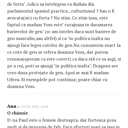
de forta" .Adica sa intelegem ca duduia din
parlamentul spaniol practica...culturismul ? Sau o fi
avocata(sic) cu forta ? Nu stim. Ce stim insa, este
faptul ca madam Voss este" curajoasa in daramarea
barierelor de gen" (n-am inteles daca sunt bariere de
gen masculin,sau altfel) si ca "in politica inalta nu
ajungi fara legea cotelor de gen.Nu cunoastem exact la
ce cote de gen se refera doamna Voss, dar putem
rezuma(speram ca este corect) ca daca stii ce sa sugi, si
pe a cui, poti sa ajungi "in politica inalta". Dragnea are
vreo doua protejate de gen. Apoi ar mai fi madam
Udrea. Si exemplele pot continua; poate chiar cu
doamna Voss.
Ana
pe 14 Oct 2015, 14:43
O chinuie
D-na Paul este o femeie desteapta, dar forteaza prea
mult si da impresia de fals. Face eforturi mari sa iasa in