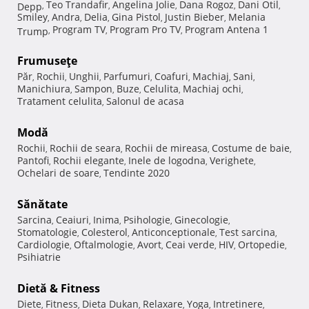
Teo Trandafir
Angelina Jolie
Dana Rogoz
Dani Otil
Depp
,
,
,
,
,
Smiley
Andra
Delia
Gina Pistol
Justin Bieber
Melania
,
,
,
,
,
Program TV
Program Pro TV
Program Antena 1
Trump
,
,
,
Frumuseţe
Păr
Rochii
Unghii
Parfumuri
Coafuri
Machiaj
Sani
,
,
,
,
,
,
,
Manichiura
Sampon
Buze
Celulita
Machiaj ochi
,
,
,
,
,
Tratament celulita
Salonul de acasa
,
Modă
Rochii
Rochii de seara
Rochii de mireasa
Costume de baie
,
,
,
,
Pantofi
Rochii elegante
Inele de logodna
Verighete
,
,
,
,
Ochelari de soare
Tendinte 2020
,
Sănătate
Sarcina
Ceaiuri
Inima
Psihologie
Ginecologie
,
,
,
,
,
Stomatologie
Colesterol
Anticonceptionale
Test sarcina
,
,
,
,
Cardiologie
Oftalmologie
Avort
Ceai verde
HIV
Ortopedie
,
,
,
,
,
,
Psihiatrie
Dietă & Fitness
Diete
Fitness
Dieta Dukan
Relaxare
Yoga
Intretinere
,
,
,
,
,
,