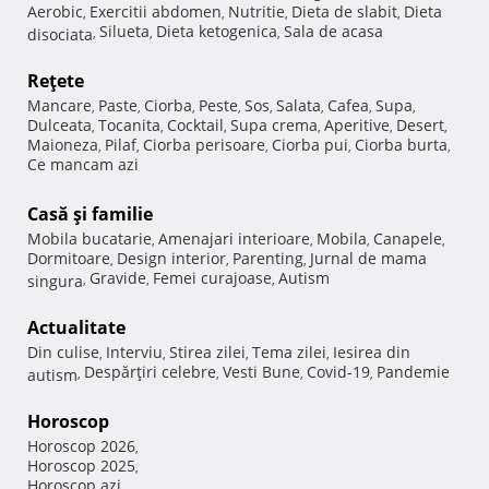
Aerobic
Exercitii abdomen
Nutritie
Dieta de slabit
Dieta
,
,
,
,
Silueta
Dieta ketogenica
Sala de acasa
disociata
,
,
,
Reţete
Mancare
Paste
Ciorba
Peste
Sos
Salata
Cafea
Supa
,
,
,
,
,
,
,
,
Dulceata
Tocanita
Cocktail
Supa crema
Aperitive
Desert
,
,
,
,
,
,
Maioneza
Pilaf
Ciorba perisoare
Ciorba pui
Ciorba burta
,
,
,
,
,
Ce mancam azi
Casă şi familie
Mobila bucatarie
Amenajari interioare
Mobila
Canapele
,
,
,
,
Dormitoare
Design interior
Parenting
Jurnal de mama
,
,
,
Gravide
Femei curajoase
Autism
singura
,
,
,
Actualitate
Din culise
Interviu
Stirea zilei
Tema zilei
Iesirea din
,
,
,
,
Despărţiri celebre
Vesti Bune
Covid-19
Pandemie
autism
,
,
,
,
Horoscop
Horoscop 2026
,
Horoscop 2025
,
Horoscop azi
,