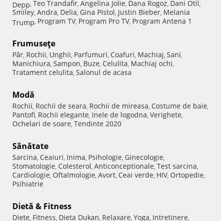
Teo Trandafir
Angelina Jolie
Dana Rogoz
Dani Otil
Depp
,
,
,
,
,
Smiley
Andra
Delia
Gina Pistol
Justin Bieber
Melania
,
,
,
,
,
Program TV
Program Pro TV
Program Antena 1
Trump
,
,
,
Frumuseţe
Păr
Rochii
Unghii
Parfumuri
Coafuri
Machiaj
Sani
,
,
,
,
,
,
,
Manichiura
Sampon
Buze
Celulita
Machiaj ochi
,
,
,
,
,
Tratament celulita
Salonul de acasa
,
Modă
Rochii
Rochii de seara
Rochii de mireasa
Costume de baie
,
,
,
,
Pantofi
Rochii elegante
Inele de logodna
Verighete
,
,
,
,
Ochelari de soare
Tendinte 2020
,
Sănătate
Sarcina
Ceaiuri
Inima
Psihologie
Ginecologie
,
,
,
,
,
Stomatologie
Colesterol
Anticonceptionale
Test sarcina
,
,
,
,
Cardiologie
Oftalmologie
Avort
Ceai verde
HIV
Ortopedie
,
,
,
,
,
,
Psihiatrie
Dietă & Fitness
Diete
Fitness
Dieta Dukan
Relaxare
Yoga
Intretinere
,
,
,
,
,
,