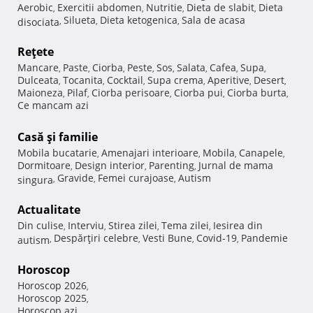
Aerobic
Exercitii abdomen
Nutritie
Dieta de slabit
Dieta
,
,
,
,
Silueta
Dieta ketogenica
Sala de acasa
disociata
,
,
,
Reţete
Mancare
Paste
Ciorba
Peste
Sos
Salata
Cafea
Supa
,
,
,
,
,
,
,
,
Dulceata
Tocanita
Cocktail
Supa crema
Aperitive
Desert
,
,
,
,
,
,
Maioneza
Pilaf
Ciorba perisoare
Ciorba pui
Ciorba burta
,
,
,
,
,
Ce mancam azi
Casă şi familie
Mobila bucatarie
Amenajari interioare
Mobila
Canapele
,
,
,
,
Dormitoare
Design interior
Parenting
Jurnal de mama
,
,
,
Gravide
Femei curajoase
Autism
singura
,
,
,
Actualitate
Din culise
Interviu
Stirea zilei
Tema zilei
Iesirea din
,
,
,
,
Despărţiri celebre
Vesti Bune
Covid-19
Pandemie
autism
,
,
,
,
Horoscop
Horoscop 2026
,
Horoscop 2025
,
Horoscop azi
,