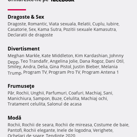
Dragoste & Sex
Dragoste
Romantic
Viata sexuala
Relatii
Cuplu
Iubire
,
,
,
,
,
,
Casatorie
Sex
Kama Sutra
Pozitii sexuale Kamasutra
,
,
,
,
Declaratii de dragoste
Divertisment
Meghan Markle
Kate Middleton
Kim Kardashian
Johnny
,
,
,
Teo Trandafir
Angelina Jolie
Dana Rogoz
Dani Otil
Depp
,
,
,
,
,
Smiley
Andra
Delia
Gina Pistol
Justin Bieber
Melania
,
,
,
,
,
Program TV
Program Pro TV
Program Antena 1
Trump
,
,
,
Frumuseţe
Păr
Rochii
Unghii
Parfumuri
Coafuri
Machiaj
Sani
,
,
,
,
,
,
,
Manichiura
Sampon
Buze
Celulita
Machiaj ochi
,
,
,
,
,
Tratament celulita
Salonul de acasa
,
Modă
Rochii
Rochii de seara
Rochii de mireasa
Costume de baie
,
,
,
,
Pantofi
Rochii elegante
Inele de logodna
Verighete
,
,
,
,
Ochelari de soare
Tendinte 2020
,