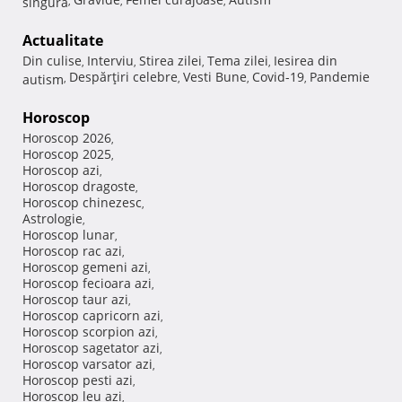
singura
,
,
,
Actualitate
Din culise
Interviu
Stirea zilei
Tema zilei
Iesirea din
,
,
,
,
Despărţiri celebre
Vesti Bune
Covid-19
Pandemie
autism
,
,
,
,
Horoscop
Horoscop 2026
,
Horoscop 2025
,
Horoscop azi
,
Horoscop dragoste
,
Horoscop chinezesc
,
Astrologie
,
Horoscop lunar
,
Horoscop rac azi
,
Horoscop gemeni azi
,
Horoscop fecioara azi
,
Horoscop taur azi
,
Horoscop capricorn azi
,
Horoscop scorpion azi
,
Horoscop sagetator azi
,
Horoscop varsator azi
,
Horoscop pesti azi
,
Horoscop leu azi
,