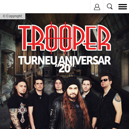
Inregistreaza
© Copyright: