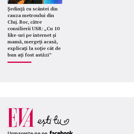
Ședință cu scântei din
cauza metroului din
Cluj. Boc, către
consilierii USR: „Cu 10
like-uri pe internet și
mamă, mergeți acasă,
explicați la soție cât de
bun ați fost astăzi”
Urmareste-ne pe