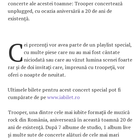
concerte ale acestei toamne: Trooper concertează
unplugged, cu ocazia aniversării a 20 de ani de
existență.
C
ei prezenți vor avea parte de un playlist special,
cu multe piese care nu au mai fost cântate
niciodată sau care au văzut lumina scenei foarte
rar și de doi invitați care, împreună cu troopeții, vor
oferi o noapte de neuitat.
Ultimele bilete pentru acest concert special pot fi
cumpărate de pe
www.iabilet.ro
Trooper, una dintre cele mai iubite formații de muzică
rock din România, aniversează în această toamnă 20 de
ani de existență. După 7 albume de studio, 1 album live
și multe sute de concerte alături de cele mai mari