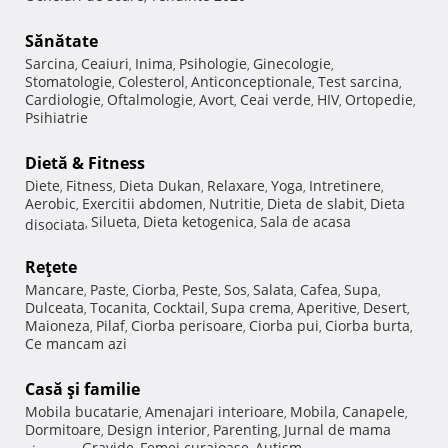
Sănătate
Sarcina
Ceaiuri
Inima
Psihologie
Ginecologie
,
,
,
,
,
Stomatologie
Colesterol
Anticonceptionale
Test sarcina
,
,
,
,
Cardiologie
Oftalmologie
Avort
Ceai verde
HIV
Ortopedie
,
,
,
,
,
,
Psihiatrie
Dietă & Fitness
Diete
Fitness
Dieta Dukan
Relaxare
Yoga
Intretinere
,
,
,
,
,
,
Aerobic
Exercitii abdomen
Nutritie
Dieta de slabit
Dieta
,
,
,
,
Silueta
Dieta ketogenica
Sala de acasa
disociata
,
,
,
Reţete
Mancare
Paste
Ciorba
Peste
Sos
Salata
Cafea
Supa
,
,
,
,
,
,
,
,
Dulceata
Tocanita
Cocktail
Supa crema
Aperitive
Desert
,
,
,
,
,
,
Maioneza
Pilaf
Ciorba perisoare
Ciorba pui
Ciorba burta
,
,
,
,
,
Ce mancam azi
Casă şi familie
Mobila bucatarie
Amenajari interioare
Mobila
Canapele
,
,
,
,
Dormitoare
Design interior
Parenting
Jurnal de mama
,
,
,
Gravide
Femei curajoase
Autism