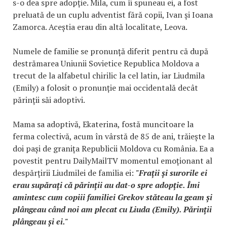
s-o dea spre adopție. Mila, cum îi spuneau ei, a fost
preluată de un cuplu adventist fără copii, Ivan și Ioana
Zamorca. Aceștia erau din altă localitate, Leova.
Numele de familie se pronunță diferit pentru că după
destrămarea Uniunii Sovietice Republica Moldova a
trecut de la alfabetul chirilic la cel latin, iar Liudmila
(Emily) a folosit o pronunție mai occidentală decât
părinții săi adoptivi.
Mama sa adoptivă, Ekaterina, fostă muncitoare la
ferma colectivă, acum în vârstă de 85 de ani, trăiește la
doi pași de granița Republicii Moldova cu România. Ea a
povestit pentru DailyMailTV momentul emoționant al
despărțirii Liudmilei de familia ei:
"Frații și surorile ei
erau supărați că părinții au dat-o spre adopție. Îmi
amintesc cum copiii familiei Grekov stăteau la geam și
plângeau când noi am plecat cu Liuda (Emily). Părinții
plângeau și ei."