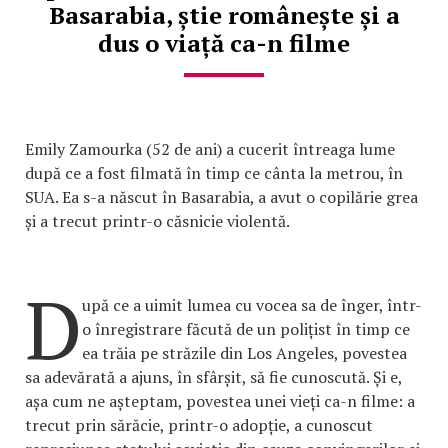
Basarabia, știe românește și a
dus o viață ca-n filme
Emily Zamourka (52 de ani) a cucerit întreaga lume
după ce a fost filmată în timp ce cânta la metrou, în
SUA. Ea s-a născut în Basarabia, a avut o copilărie grea
și a trecut printr-o căsnicie violentă.
D
upă ce a uimit lumea cu vocea sa de înger, într-
o înregistrare făcută de un polițist în timp ce
ea trăia pe străzile din Los Angeles, povestea
sa adevărată a ajuns, în sfârșit, să fie cunoscută. Și e,
așa cum ne așteptam, povestea unei vieți ca-n filme: a
trecut prin sărăcie, printr-o adopție, a cunoscut