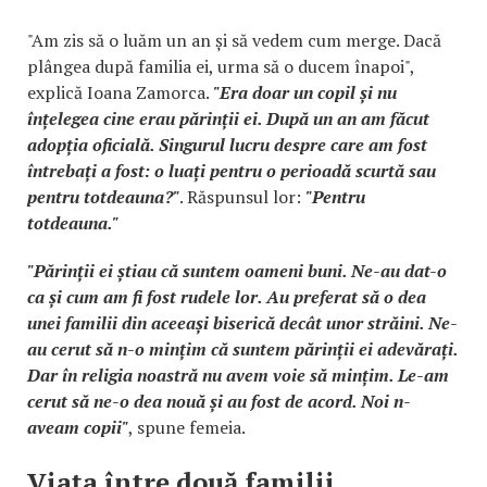
"Am zis să o luăm un an și să vedem cum merge. Dacă
plângea după familia ei, urma să o ducem înapoi",
explică Ioana Zamorca.
"Era doar un copil și nu
înțelegea cine erau părinții ei. După un an am făcut
adopția oficială. Singurul lucru despre care am fost
întrebați a fost: o luați pentru o perioadă scurtă sau
pentru totdeauna?"
. Răspunsul lor:
"Pentru
totdeauna."
"Părinții ei știau că suntem oameni buni. Ne-au dat-o
ca și cum am fi fost rudele lor. Au preferat să o dea
unei familii din aceeași biserică decât unor străini. Ne-
au cerut să n-o mințim că suntem părinții ei adevărați.
Dar în religia noastră nu avem voie să mințim. Le-am
cerut să ne-o dea nouă și au fost de acord. Noi n-
aveam copii"
, spune femeia.
Viața între două familii