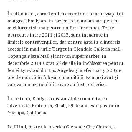
În ultimii ani, caracterul ei excentric i-a făcut viața tot
mai grea. Emily are în cazier trei condamnări pentru
mici furturi și una pentru un furt însemnat. Toate
petrecute între 2011 și 2013, sunt încadrate în
limitele contravențiilor, dar pentru asta i s-a interzis
accesul în mall-urile Target in Glendale Galleria mall,
Topanga Plaza Mall și într-un supermarket. În
decembrie 2014 a stat 35 de zile în închisoarea pentru
femei Lynwood din Los Angeles și a efectuat și 200 de
ore de muncă în folosul comunității. Ea a mai avut și
câteva amenzi neplătite care au fost prescrise.
Între timp, Emily s-a distanțat de comunitatea
adventistă. Fratele ei, Elijah, 59 de ani, este pastor în
Yucaipa, California.
Leif Lind, pastor la biserica Glendale City Church, a