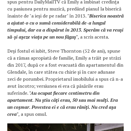
spus pentru DailyMailTV că Emily a îmbinat credința
cu pasiunea pentru muzică, predând pianul la biserică
înainte de "a ieși de pe radar" în 2013.
"Biserica noastră
a ajutat-o cu o sumă considerabilă de-a lungul
timpului, dar ea a dispărut în 2013. Sperăm că va reuși
să-și așeze viața pe un nou făgaș"
, a scris acesta.
Deși fostul ei iubit, Steve Thornton (52 de ani), spune
că a rămas apropiată de familie, Emily a trăit pe străzi
din 2017, după ce a fost evacuată din apartamentul din
Glendale, în care stătea cu chirie și în care adunase
zeci de porumbei. Proprietarul imobilului a spus că n-a
avut încotro; versiunea ei era că păsările erau
suferinde.
"Au ocupat fiecare centimetru din
apartament. Nu știu câți erau, 50 sau mai mulți. Era
un coșmar. Povestea ei e că erau răniți. Nu cred așa
ceva"
, a spus omul.