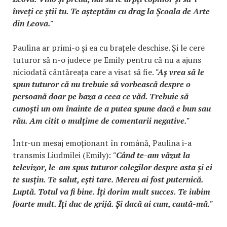
înveți ce știi tu. Te așteptăm cu drag la Școala de Arte
din Leova."
Paulina ar primi-o și ea cu brațele deschise. Și le cere
tuturor să n-o judece pe Emily pentru că nu a ajuns
niciodată cântăreața care a visat să fie.
"Aș vrea să le
spun tuturor că nu trebuie să vorbească despre o
persoană doar pe baza a ceea ce văd. Trebuie să
cunoști un om înainte de a putea spune dacă e bun sau
rău. Am citit o mulțime de comentarii negative."
Într-un mesaj emoționant în română, Paulina i-a
transmis Liudmilei (Emily):
"Când te-am văzut la
televizor, le-am spus tuturor colegilor despre asta și ei
te susțin. Te salut, ești tare. Mereu ai fost puternică.
Luptă. Totul va fi bine. Îți dorim mult succes. Te iubim
foarte mult. Îți duc de grijă. Și dacă ai cum, caută-mă."