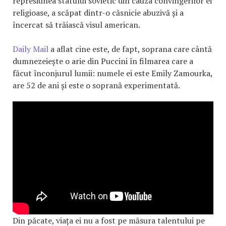
represiunea statului sovietic din cauza convingerilor ei
religioase, a scăpat dintr-o căsnicie abuzivă și a
încercat să trăiască visul american.
Daily Mail
a aflat cine este, de fapt, soprana care cântă
dumnezeiește o arie din Puccini în filmarea care a
făcut înconjurul lumii: numele ei este Emily Zamourka,
are 52 de ani și este o soprană experimentată.
Din păcate, viața ei nu a fost pe măsura talentului pe