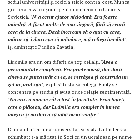
sediul universității și recicla sticle contra-cost. Munca
grea era ceva obișnuit pentru oamenii din Uniunea
Sovietică.
"N-a cerut ajutor niciodată. Era foarte
mândră. A făcut multe de una singură, fără să ceară
ceva de la cineva. Dacă încercam să o ajut cu ceva,
măcar să-i dau ceva să mănânce, mă refuza imediat"
,
își amintește Paulina Zavatin.
Liudmila era un om diferit de toți ceilalți.
"Avea o
personalitate complexă. Era prietenoasă, dar dacă
cineva se purta urât cu ea, se retrăgea și construia un
zid în jurul său"
, explică fosta sa colegă. Emily se
concentra pe studiu și evita orice relație sentimentală.
"Nu era cu nimeni cât a fost în facultate. Erau băieți
care o plăceau, dar Ludmila era complet în lumea
muzicii și nu dorea să aibă nicio relație."
Dar când a terminat universitatea, viața Ludmilei s-a
schimbat: s-a măritat în Soci cu un ucrainean pe nume