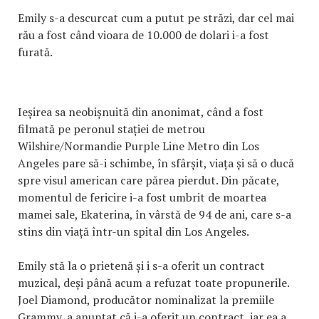
Emily s-a descurcat cum a putut pe străzi, dar cel mai
rău a fost când vioara de 10.000 de dolari i-a fost
furată.
Ieșirea sa neobișnuită din anonimat, când a fost
filmată pe peronul stației de metrou
Wilshire/Normandie Purple Line Metro din Los
Angeles pare să-i schimbe, în sfârșit, viața și să o ducă
spre visul american care părea pierdut. Din păcate,
momentul de fericire i-a fost umbrit de moartea
mamei sale, Ekaterina, în vârstă de 94 de ani, care s-a
stins din viață într-un spital din Los Angeles.
Emily stă la o prietenă și i s-a oferit un contract
muzical, deși până acum a refuzat toate propunerile.
Joel Diamond, producător nominalizat la premiile
Grammy, a anunțat că i-a oferit un contract, iar ea a