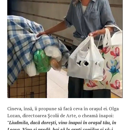
Cineva, însă, îi propune să facă ceva în orașul ei. Olga
Lozan, directoarea Școlii de Arte, o cheamă înapoi:
"Liudmila, dacă dorești, vino înapoi în orașul tău, în
Leova. Vino și predă, hai să le arpți copiilor și să-i