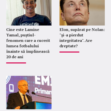
Cine este Lamine
Elon, supărat pe Nolan:
Yamal, puștiul-
"şi-a pierdut
fenomen care a cucerit
integritatea". Are
lumea fotbalului
dreptate?
înainte să împlinească
20 de ani