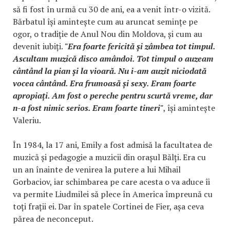
să fi fost în urmă cu 30 de ani, ea a venit într-o vizită.
Bărbatul își amintește cum au aruncat semințe pe
ogor, o tradiție de Anul Nou din Moldova, și cum au
devenit iubiți.
"Era foarte fericită și zâmbea tot timpul.
Ascultam muzică disco amândoi. Tot timpul o auzeam
cântând la pian și la vioară. Nu i-am auzit niciodată
vocea cântând. Era frumoasă și sexy. Eram foarte
apropiați. Am fost o pereche pentru scurtă vreme, dar
n-a fost nimic serios. Eram foarte tineri"
, își amintește
Valeriu.
În 1984, la 17 ani, Emily a fost admisă la facultatea de
muzică și pedagogie a muzicii din orașul Bălți. Era cu
un an înainte de venirea la putere a lui Mihail
Gorbaciov, iar schimbarea pe care acesta o va aduce îi
va permite Liudmilei să plece în America împreună cu
toți frații ei. Dar în spatele Cortinei de Fier, așa ceva
părea de neconceput.