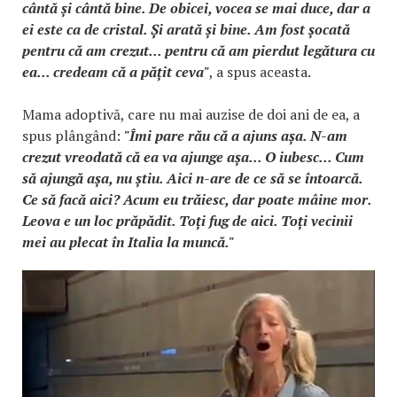
cântă și cântă bine. De obicei, vocea se mai duce, dar a
ei este ca de cristal. Și arată și bine. Am fost șocată
pentru că am crezut... pentru că am pierdut legătura cu
ea... credeam că a pățit ceva"
, a spus aceasta.
Mama adoptivă, care nu mai auzise de doi ani de ea, a
spus plângând:
"Îmi pare rău că a ajuns așa. N-am
crezut vreodată că ea va ajunge așa... O iubesc... Cum
să ajungă așa, nu știu. Aici n-are de ce să se întoarcă.
Ce să facă aici? Acum eu trăiesc, dar poate mâine mor.
Leova e un loc prăpădit. Toți fug de aici. Toți vecinii
mei au plecat în Italia la muncă."