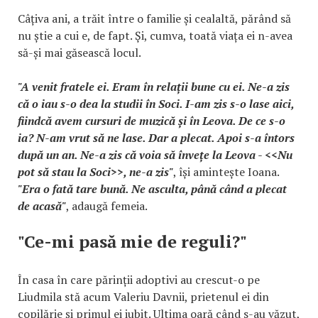
Câțiva ani, a trăit între o familie și cealaltă, părând să
nu știe a cui e, de fapt. Și, cumva, toată viața ei n-avea
să-și mai găsească locul.
"A venit fratele ei. Eram în relații bune cu ei. Ne-a zis
că o iau s-o dea la studii în Soci. I-am zis s-o lase aici,
fiindcă avem cursuri de muzică și în Leova. De ce s-o
ia? N-am vrut să ne lase. Dar a plecat. Apoi s-a întors
după un an. Ne-a zis că voia să învețe la Leova - <<Nu
pot să stau la Soci>>, ne-a zis"
, își amintește Ioana.
"Era o fată tare bună. Ne asculta, până când a plecat
de acasă"
, adaugă femeia.
"Ce-mi pasă mie de reguli?"
În casa în care părinții adoptivi au crescut-o pe
Liudmila stă acum Valeriu Davnii, prietenul ei din
copilărie și primul ei iubit. Ultima oară când s-au văzut,