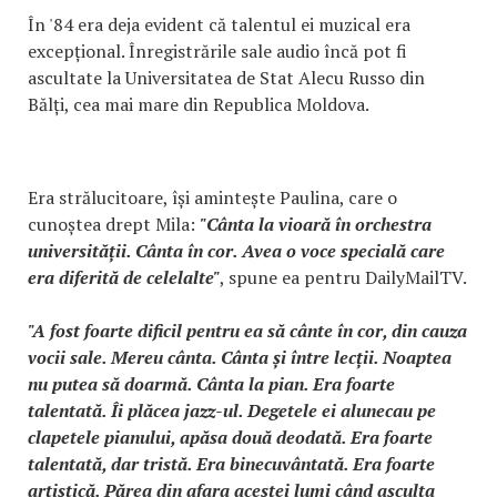
În '84 era deja evident că talentul ei muzical era
excepțional. Înregistrările sale audio încă pot fi
ascultate la Universitatea de Stat Alecu Russo din
Bălți, cea mai mare din Republica Moldova.
Era strălucitoare, își amintește Paulina, care o
cunoștea drept Mila:
"Cânta la vioară în orchestra
universității. Cânta în cor. Avea o voce specială care
era diferită de celelalte"
, spune ea pentru DailyMailTV.
"A fost foarte dificil pentru ea să cânte în cor, din cauza
vocii sale. Mereu cânta. Cânta și între lecții. Noaptea
nu putea să doarmă. Cânta la pian. Era foarte
talentată. Îi plăcea jazz-ul. Degetele ei alunecau pe
clapetele pianului, apăsa două deodată. Era foarte
talentată, dar tristă. Era binecuvântată. Era foarte
artistică. Părea din afara acestei lumi când asculta