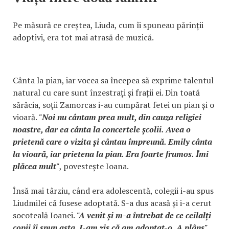
Pe măsură ce creștea, Liuda, cum îi spuneau părinții
adoptivi, era tot mai atrasă de muzică.
Cânta la pian, iar vocea sa începea să exprime talentul
natural cu care sunt înzestrați și frații ei. Din toată
sărăcia, soții Zamorcas i-au cumpărat fetei un pian și o
vioară.
"Noi nu cântam prea mult, din cauza religiei
noastre, dar ea cânta la concertele școlii. Avea o
prietenă care o vizita și cântau împreună. Emily cânta
la vioară, iar prietena la pian. Era foarte frumos. Îmi
plăcea mult"
, povestește Ioana.
Însă mai târziu, când era adolescentă, colegii i-au spus
Liudmilei că fusese adoptată. S-a dus acasă și i-a cerut
socoteală Ioanei.
"A venit și m-a întrebat de ce ceilalți
copii îi spun asta. I-am zis că am adoptat-o. A plâns"
,