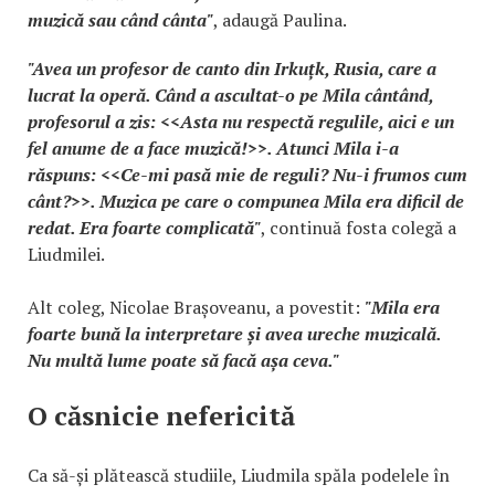
muzică sau când cânta"
, adaugă Paulina.
"Avea un profesor de canto din Irkuțk, Rusia, care a
lucrat la operă. Când a ascultat-o pe Mila cântând,
profesorul a zis: <<Asta nu respectă regulile, aici e un
fel anume de a face muzică!>>. Atunci Mila i-a
răspuns: <<Ce-mi pasă mie de reguli? Nu-i frumos cum
cânt?>>. Muzica pe care o compunea Mila era dificil de
redat. Era foarte complicată"
, continuă fosta colegă a
Liudmilei.
Alt coleg, Nicolae Brașoveanu, a povestit:
"Mila era
foarte bună la interpretare și avea ureche muzicală.
Nu multă lume poate să facă așa ceva."
O căsnicie nefericită
Ca să-și plătească studiile, Liudmila spăla podelele în