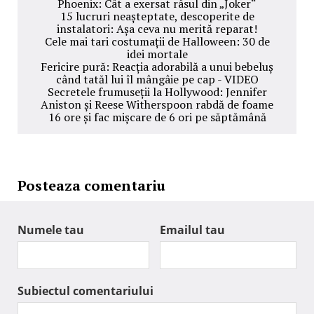
Phoenix: Cât a exersat râsul din „Joker“
15 lucruri neașteptate, descoperite de
instalatori: Așa ceva nu merită reparat!
Cele mai tari costumații de Halloween: 30 de
idei mortale
Fericire pură: Reacția adorabilă a unui bebeluș
când tatăl lui îl mângâie pe cap - VIDEO
Secretele frumuseții la Hollywood: Jennifer
Aniston și Reese Witherspoon rabdă de foame
16 ore și fac mișcare de 6 ori pe săptămână
Posteaza comentariu
Numele tau
Emailul tau
Subiectul comentariului