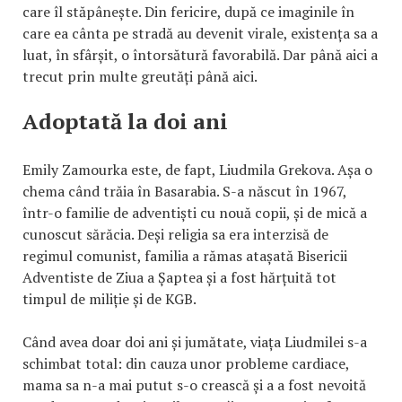
care îl stăpânește. Din fericire, după ce imaginile în
care ea cânta pe stradă au devenit virale, existența sa a
luat, în sfârșit, o întorsătură favorabilă. Dar până aici a
trecut prin multe greutăți până aici.
Adoptată la doi ani
Emily Zamourka este, de fapt, Liudmila Grekova. Așa o
chema când trăia în Basarabia. S-a născut în 1967,
într-o familie de adventiști cu nouă copii, și de mică a
cunoscut sărăcia. Deși religia sa era interzisă de
regimul comunist, familia a rămas atașată Bisericii
Adventiste de Ziua a Șaptea și a fost hărțuită tot
timpul de miliție și de KGB.
Când avea doar doi ani și jumătate, viața Liudmilei s-a
schimbat total: din cauza unor probleme cardiace,
mama sa n-a mai putut s-o crească și a a fost nevoită