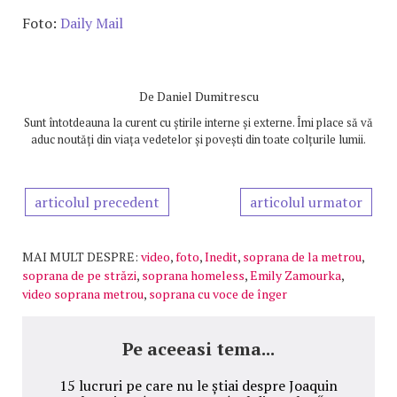
Foto:
Daily Mail
De
Daniel Dumitrescu
Sunt întotdeauna la curent cu știrile interne și externe. Îmi place să vă
aduc noutăți din viața vedetelor și povești din toate colțurile lumii.
articolul precedent
articolul urmator
MAI MULT DESPRE:
video
,
foto
,
Inedit
,
soprana de la metrou
,
soprana de pe străzi
,
soprana homeless
,
Emily Zamourka
,
video soprana metrou
,
soprana cu voce de înger
Pe aceeasi tema...
15 lucruri pe care nu le știai despre Joaquin