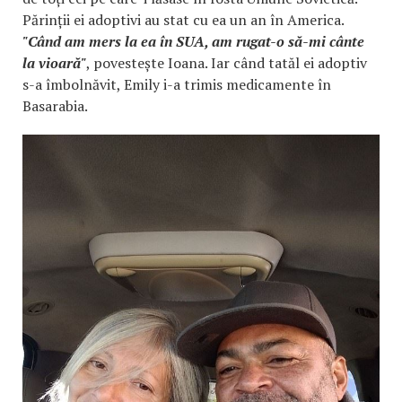
Părinții ei adoptivi au stat cu ea un an în America.
"Când am mers la ea în SUA, am rugat-o să-mi cânte
la vioară"
, povestește Ioana. Iar când tatăl ei adoptiv
s-a îmbolnăvit, Emily i-a trimis medicamente în
Basarabia.