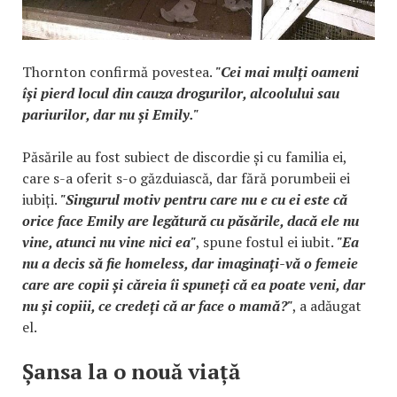
Thornton confirmă povestea.
"Cei mai mulți oameni
își pierd locul din cauza drogurilor, alcoolului sau
pariurilor, dar nu și Emily."
Păsările au fost subiect de discordie și cu familia ei,
care s-a oferit s-o găzduiască, dar fără porumbeii ei
iubiți.
"Singurul motiv pentru care nu e cu ei este că
orice face Emily are legătură cu păsările, dacă ele nu
vine, atunci nu vine nici ea"
, spune fostul ei iubit.
"Ea
nu a decis să fie homeless, dar imaginați-vă o femeie
care are copii și căreia îi spuneți că ea poate veni, dar
nu și copiii, ce credeți că ar face o mamă?"
, a adăugat
el.
Șansa la o nouă viață