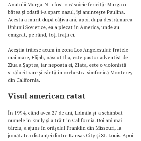
Anatolii Murga. N-a fost o căsnicie fericită: Murga o
bătea și odată i-a spart nasul, își amintește Paulina.
Acesta a murit după câțiva ani, apoi, după destrămarea
Uniunii Sovietice, ea a plecat în America, unde au
emigrat, pe rând, toți frații ei.
Aceștia trăiesc acum în zona Los Angelesului: fratele
mai mare, Elijah, născut Ilia, este pastor adventist de
Ziua a Șaptea, iar nepoata ei, Zlata, este o violonistă
strălucitoare și cântă în orchestra simfonică Monterey
din California.
Visul american ratat
În 1994, când avea 27 de ani, Lidmila și-a schimbat
numele în Emily și a trăit în California. Doi ani mai
târziu, a ajuns în orășelul Franklin din Missouri, la
jumătatea distanței dintre Kansas City și St. Louis. Apoi