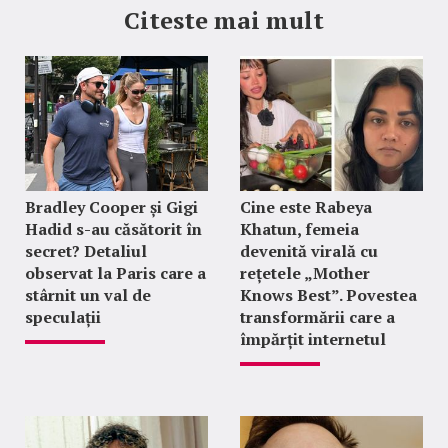
Citeste mai mult
Bradley Cooper și Gigi
Cine este Rabeya
Hadid s-au căsătorit în
Khatun, femeia
secret? Detaliul
devenită virală cu
observat la Paris care a
rețetele „Mother
stârnit un val de
Knows Best”. Povestea
speculații
transformării care a
împărțit internetul