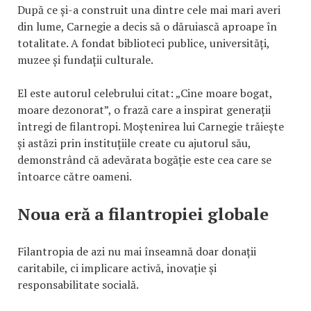
După ce și-a construit una dintre cele mai mari averi
din lume, Carnegie a decis să o dăruiască aproape în
totalitate. A fondat biblioteci publice, universități,
muzee și fundații culturale.
El este autorul celebrului citat: „Cine moare bogat,
moare dezonorat”, o frază care a inspirat generații
întregi de filantropi. Moștenirea lui Carnegie trăiește
și astăzi prin instituțiile create cu ajutorul său,
demonstrând că adevărata bogăție este cea care se
întoarce către oameni.
Noua eră a filantropiei globale
Filantropia de azi nu mai înseamnă doar donații
caritabile, ci implicare activă, inovație și
responsabilitate socială.