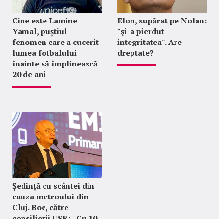
Cine este Lamine
Elon, supărat pe Nolan:
Yamal, puștiul-
"şi-a pierdut
fenomen care a cucerit
integritatea". Are
lumea fotbalului
dreptate?
înainte să împlinească
20 de ani
Ședință cu scântei din
cauza metroului din
Cluj. Boc, către
consilierii USR: „Cu 10