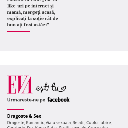
like-uri pe internet și
mamă, mergeți acasă,
explicați la soție cât de
bun ați fost astăzi”
Urmareste-ne pe
Dragoste & Sex
Dragoste
Romantic
Viata sexuala
Relatii
Cuplu
Iubire
,
,
,
,
,
,
Casatorie
Sex
Kama Sutra
Pozitii sexuale Kamasutra
,
,
,
,