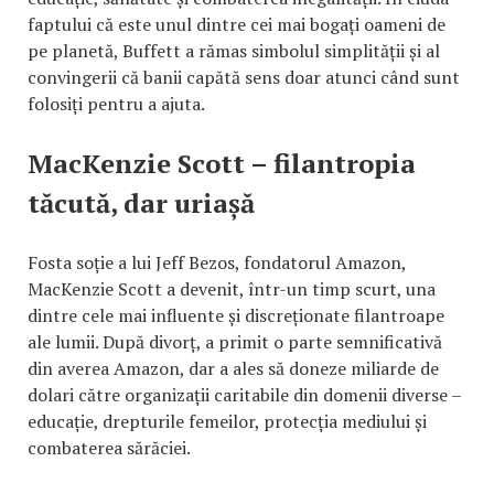
faptului că este unul dintre cei mai bogați oameni de
pe planetă, Buffett a rămas simbolul simplității și al
convingerii că banii capătă sens doar atunci când sunt
folosiți pentru a ajuta.
MacKenzie Scott – filantropia
tăcută, dar uriașă
Fosta soție a lui Jeff Bezos, fondatorul Amazon,
MacKenzie Scott a devenit, într-un timp scurt, una
dintre cele mai influente și discreționate filantroape
ale lumii. După divorț, a primit o parte semnificativă
din averea Amazon, dar a ales să doneze miliarde de
dolari către organizații caritabile din domenii diverse –
educație, drepturile femeilor, protecția mediului și
combaterea sărăciei.