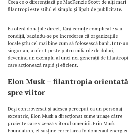
Ceea ce o diferențiază pe MacKenzie Scott de alți mari
filantropi este stilul ei simplu și lipsit de publicitate.
Ea oferă donațiile direct, fără cerințe complicate sau
condiții, bazându-se pe încrederea că organizațiile
locale știu cel mai bine cum să folosească banii. Într-un
singur an, a oferit peste patru miliarde de dolari,
devenind un exemplu al unei noi generații de filantropi
care acționează rapid și eficient.
Elon Musk – filantropia orientată
spre viitor
Deși controversat și adesea perceput ca un personaj
excentric, Elon Musk a direcționat sume uriașe către
proiecte care vizează viitorul omenirii. Prin Musk
Foundation, el susține cercetarea în domeniul energiei