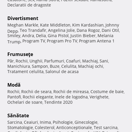
Declaratii de dragoste
Divertisment
Meghan Markle
Kate Middleton
Kim Kardashian
Johnny
,
,
,
Teo Trandafir
Angelina Jolie
Dana Rogoz
Dani Otil
Depp
,
,
,
,
,
Smiley
Andra
Delia
Gina Pistol
Justin Bieber
Melania
,
,
,
,
,
Program TV
Program Pro TV
Program Antena 1
Trump
,
,
,
Frumuseţe
Păr
Rochii
Unghii
Parfumuri
Coafuri
Machiaj
Sani
,
,
,
,
,
,
,
Manichiura
Sampon
Buze
Celulita
Machiaj ochi
,
,
,
,
,
Tratament celulita
Salonul de acasa
,
Modă
Rochii
Rochii de seara
Rochii de mireasa
Costume de baie
,
,
,
,
Pantofi
Rochii elegante
Inele de logodna
Verighete
,
,
,
,
Ochelari de soare
Tendinte 2020
,
Sănătate
Sarcina
Ceaiuri
Inima
Psihologie
Ginecologie
,
,
,
,
,
Stomatologie
Colesterol
Anticonceptionale
Test sarcina
,
,
,
,