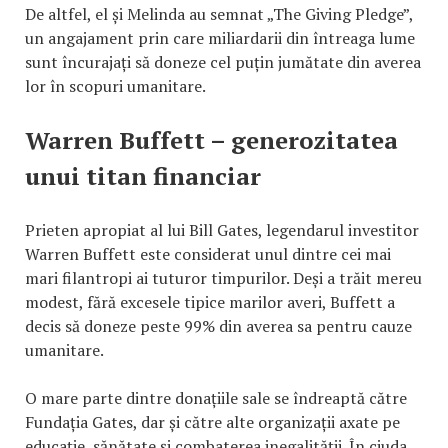
De altfel, el și Melinda au semnat „The Giving Pledge”,
un angajament prin care miliardarii din întreaga lume
sunt încurajați să doneze cel puțin jumătate din averea
lor în scopuri umanitare.
Warren Buffett – generozitatea
unui titan financiar
Prieten apropiat al lui Bill Gates, legendarul investitor
Warren Buffett este considerat unul dintre cei mai
mari filantropi ai tuturor timpurilor. Deși a trăit mereu
modest, fără excesele tipice marilor averi, Buffett a
decis să doneze peste 99% din averea sa pentru cauze
umanitare.
O mare parte dintre donațiile sale se îndreaptă către
Fundația Gates, dar și către alte organizații axate pe
educație, sănătate și combaterea inegalității. În ciuda