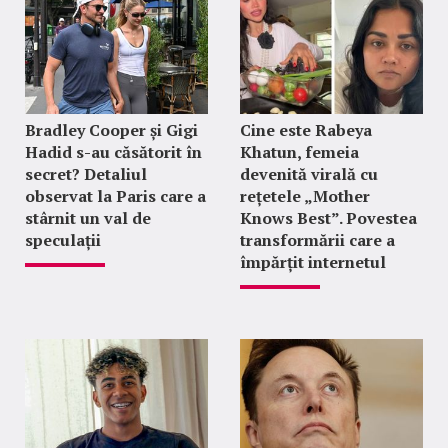
Bradley Cooper și Gigi
Cine este Rabeya
Hadid s-au căsătorit în
Khatun, femeia
secret? Detaliul
devenită virală cu
observat la Paris care a
rețetele „Mother
stârnit un val de
Knows Best”. Povestea
speculații
transformării care a
împărțit internetul