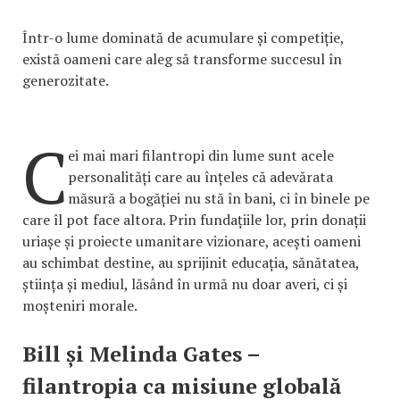
Într-o lume dominată de acumulare și competiție,
există oameni care aleg să transforme succesul în
generozitate.
C
ei mai mari filantropi din lume sunt acele
personalități care au înțeles că adevărata
măsură a bogăției nu stă în bani, ci în binele pe
care îl pot face altora. Prin fundațiile lor, prin donații
uriașe și proiecte umanitare vizionare, acești oameni
au schimbat destine, au sprijinit educația, sănătatea,
știința și mediul, lăsând în urmă nu doar averi, ci și
moșteniri morale.
Bill și Melinda Gates –
filantropia ca misiune globală