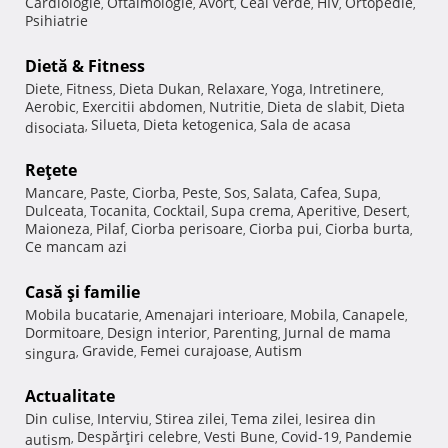
Cardiologie
Oftalmologie
Avort
Ceai verde
HIV
Ortopedie
,
,
,
,
,
,
Psihiatrie
Dietă & Fitness
Diete
Fitness
Dieta Dukan
Relaxare
Yoga
Intretinere
,
,
,
,
,
,
Aerobic
Exercitii abdomen
Nutritie
Dieta de slabit
Dieta
,
,
,
,
Silueta
Dieta ketogenica
Sala de acasa
disociata
,
,
,
Reţete
Mancare
Paste
Ciorba
Peste
Sos
Salata
Cafea
Supa
,
,
,
,
,
,
,
,
Dulceata
Tocanita
Cocktail
Supa crema
Aperitive
Desert
,
,
,
,
,
,
Maioneza
Pilaf
Ciorba perisoare
Ciorba pui
Ciorba burta
,
,
,
,
,
Ce mancam azi
Casă şi familie
Mobila bucatarie
Amenajari interioare
Mobila
Canapele
,
,
,
,
Dormitoare
Design interior
Parenting
Jurnal de mama
,
,
,
Gravide
Femei curajoase
Autism
singura
,
,
,
Actualitate
Din culise
Interviu
Stirea zilei
Tema zilei
Iesirea din
,
,
,
,
Despărţiri celebre
Vesti Bune
Covid-19
Pandemie
autism
,
,
,
,