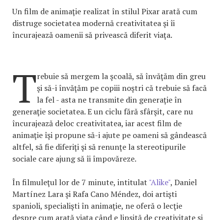
Un film de animaţie realizat în stilul Pixar arată cum
distruge societatea modernă creativitatea şi îi
încurajează oamenii să privească diferit viaţa.
T
rebuie să mergem la şcoală, să învăţăm din greu
şi să-i învăţăm pe copiii noştri că trebuie să facă
la fel - asta ne transmite din generaţie în
generaţie societatea. E un ciclu fără sfârşit, care nu
încurajează deloc creativitatea, iar acest film de
animaţie îşi propune să-i ajute pe oameni să gândească
altfel, să fie diferiţi şi să renunţe la stereotipurile
sociale care ajung să îi împovăreze.
În filmuleţul lor de 7 minute, intitulat
"Alike"
, Daniel
Martínez Lara şi Rafa Cano Méndez, doi artişti
spanioli, specialişti în animaţie, ne oferă o lecţie
despre cum arată viaţa când e lipsită de creativitate şi