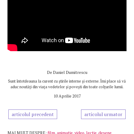
De
Daniel Dumitrescu
Sunt întotdeauna la curent cu știrile interne și externe. Îmi place să vă
aduc noutăți din viața vedetelor și povești din toate colțurile lumii.
10 Aprilie 2017
articolul precedent
articolul urmator
MAI MULT DESPRE:
film
,
animatie
,
video
,
lectie
,
desene