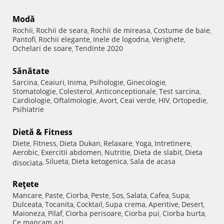
Modă
Rochii
Rochii de seara
Rochii de mireasa
Costume de baie
,
,
,
,
Pantofi
Rochii elegante
Inele de logodna
Verighete
,
,
,
,
Ochelari de soare
Tendinte 2020
,
Sănătate
Sarcina
Ceaiuri
Inima
Psihologie
Ginecologie
,
,
,
,
,
Stomatologie
Colesterol
Anticonceptionale
Test sarcina
,
,
,
,
Cardiologie
Oftalmologie
Avort
Ceai verde
HIV
Ortopedie
,
,
,
,
,
,
Psihiatrie
Dietă & Fitness
Diete
Fitness
Dieta Dukan
Relaxare
Yoga
Intretinere
,
,
,
,
,
,
Aerobic
Exercitii abdomen
Nutritie
Dieta de slabit
Dieta
,
,
,
,
Silueta
Dieta ketogenica
Sala de acasa
disociata
,
,
,
Reţete
Mancare
Paste
Ciorba
Peste
Sos
Salata
Cafea
Supa
,
,
,
,
,
,
,
,
Dulceata
Tocanita
Cocktail
Supa crema
Aperitive
Desert
,
,
,
,
,
,
Maioneza
Pilaf
Ciorba perisoare
Ciorba pui
Ciorba burta
,
,
,
,
,
Ce mancam azi