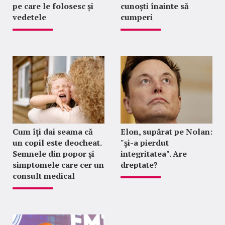
pe care le folosesc și
cunoști înainte să
vedetele
cumperi
Cum îți dai seama că
Elon, supărat pe Nolan:
un copil este deocheat.
"şi-a pierdut
Semnele din popor și
integritatea". Are
simptomele care cer un
dreptate?
consult medical