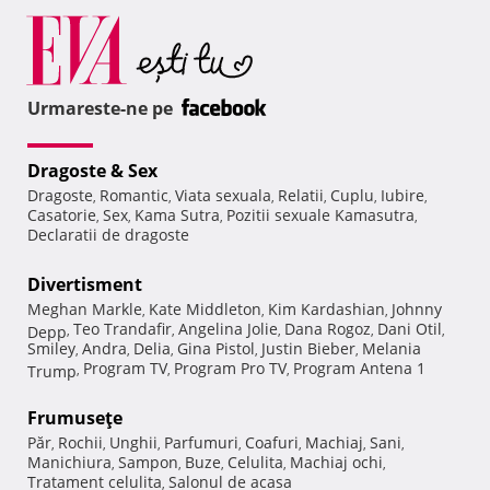
Urmareste-ne pe
Dragoste & Sex
Dragoste
Romantic
Viata sexuala
Relatii
Cuplu
Iubire
,
,
,
,
,
,
Casatorie
Sex
Kama Sutra
Pozitii sexuale Kamasutra
,
,
,
,
Declaratii de dragoste
Divertisment
Meghan Markle
Kate Middleton
Kim Kardashian
Johnny
,
,
,
Teo Trandafir
Angelina Jolie
Dana Rogoz
Dani Otil
Depp
,
,
,
,
,
Smiley
Andra
Delia
Gina Pistol
Justin Bieber
Melania
,
,
,
,
,
Program TV
Program Pro TV
Program Antena 1
Trump
,
,
,
Frumuseţe
Păr
Rochii
Unghii
Parfumuri
Coafuri
Machiaj
Sani
,
,
,
,
,
,
,
Manichiura
Sampon
Buze
Celulita
Machiaj ochi
,
,
,
,
,
Tratament celulita
Salonul de acasa
,