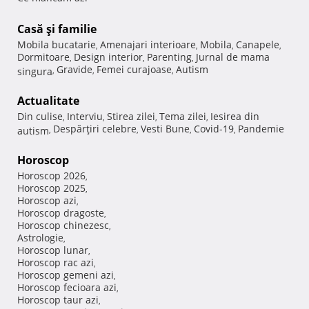
Casă şi familie
Mobila bucatarie
Amenajari interioare
Mobila
Canapele
,
,
,
,
Dormitoare
Design interior
Parenting
Jurnal de mama
,
,
,
Gravide
Femei curajoase
Autism
singura
,
,
,
Actualitate
Din culise
Interviu
Stirea zilei
Tema zilei
Iesirea din
,
,
,
,
Despărţiri celebre
Vesti Bune
Covid-19
Pandemie
autism
,
,
,
,
Horoscop
Horoscop 2026
,
Horoscop 2025
,
Horoscop azi
,
Horoscop dragoste
,
Horoscop chinezesc
,
Astrologie
,
Horoscop lunar
,
Horoscop rac azi
,
Horoscop gemeni azi
,
Horoscop fecioara azi
,
Horoscop taur azi
,