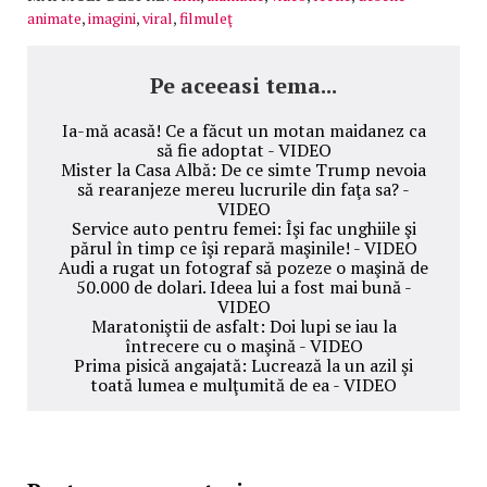
animate
,
imagini
,
viral
,
filmuleţ
Pe aceeasi tema...
Ia-mă acasă! Ce a făcut un motan maidanez ca
să fie adoptat - VIDEO
Mister la Casa Albă: De ce simte Trump nevoia
să rearanjeze mereu lucrurile din faţa sa? -
VIDEO
Service auto pentru femei: Îşi fac unghiile şi
părul în timp ce îşi repară maşinile! - VIDEO
Audi a rugat un fotograf să pozeze o maşină de
50.000 de dolari. Ideea lui a fost mai bună -
VIDEO
Maratoniştii de asfalt: Doi lupi se iau la
întrecere cu o maşină - VIDEO
Prima pisică angajată: Lucrează la un azil şi
toată lumea e mulţumită de ea - VIDEO