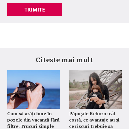
TRIMITE
Citeste mai mult
Cum să arăți bine în
Păpușile Reborn: cât
pozele din vacanță fără
costă, ce avantaje au și
filtre. Trucuri simple
ce riscuri trebuie să