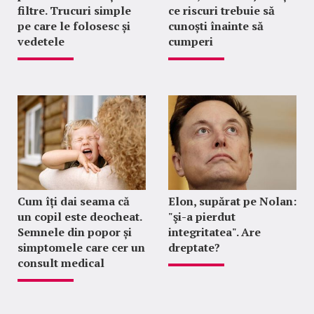
filtre. Trucuri simple
ce riscuri trebuie să
pe care le folosesc și
cunoști înainte să
vedetele
cumperi
Cum îți dai seama că
Elon, supărat pe Nolan:
un copil este deocheat.
"şi-a pierdut
Semnele din popor și
integritatea". Are
simptomele care cer un
dreptate?
consult medical