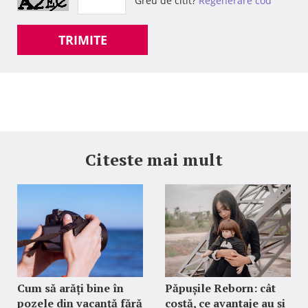
Greu de citit?
Regenerare cod
TRIMITE
Citeste mai mult
Cum să arăți bine în
Păpușile Reborn: cât
pozele din vacanță fără
costă, ce avantaje au și