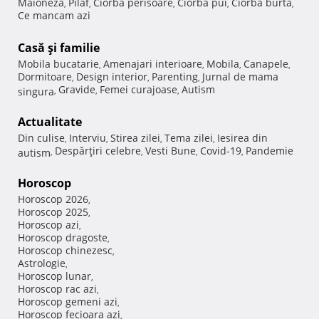
Maioneza
Pilaf
Ciorba perisoare
Ciorba pui
Ciorba burta
,
,
,
,
,
Ce mancam azi
Casă şi familie
Mobila bucatarie
Amenajari interioare
Mobila
Canapele
,
,
,
,
Dormitoare
Design interior
Parenting
Jurnal de mama
,
,
,
Gravide
Femei curajoase
Autism
singura
,
,
,
Actualitate
Din culise
Interviu
Stirea zilei
Tema zilei
Iesirea din
,
,
,
,
Despărţiri celebre
Vesti Bune
Covid-19
Pandemie
autism
,
,
,
,
Horoscop
Horoscop 2026
,
Horoscop 2025
,
Horoscop azi
,
Horoscop dragoste
,
Horoscop chinezesc
,
Astrologie
,
Horoscop lunar
,
Horoscop rac azi
,
Horoscop gemeni azi
,
Horoscop fecioara azi
,