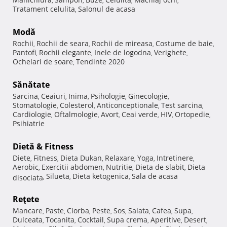
,
,
,
,
,
Tratament celulita
Salonul de acasa
,
Modă
Rochii
Rochii de seara
Rochii de mireasa
Costume de baie
,
,
,
,
Pantofi
Rochii elegante
Inele de logodna
Verighete
,
,
,
,
Ochelari de soare
Tendinte 2020
,
Sănătate
Sarcina
Ceaiuri
Inima
Psihologie
Ginecologie
,
,
,
,
,
Stomatologie
Colesterol
Anticonceptionale
Test sarcina
,
,
,
,
Cardiologie
Oftalmologie
Avort
Ceai verde
HIV
Ortopedie
,
,
,
,
,
,
Psihiatrie
Dietă & Fitness
Diete
Fitness
Dieta Dukan
Relaxare
Yoga
Intretinere
,
,
,
,
,
,
Aerobic
Exercitii abdomen
Nutritie
Dieta de slabit
Dieta
,
,
,
,
Silueta
Dieta ketogenica
Sala de acasa
disociata
,
,
,
Reţete
Mancare
Paste
Ciorba
Peste
Sos
Salata
Cafea
Supa
,
,
,
,
,
,
,
,
Dulceata
Tocanita
Cocktail
Supa crema
Aperitive
Desert
,
,
,
,
,
,