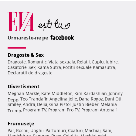
Urmareste-ne pe
Dragoste & Sex
Dragoste
Romantic
Viata sexuala
Relatii
Cuplu
Iubire
,
,
,
,
,
,
Casatorie
Sex
Kama Sutra
Pozitii sexuale Kamasutra
,
,
,
,
Declaratii de dragoste
Divertisment
Meghan Markle
Kate Middleton
Kim Kardashian
Johnny
,
,
,
Teo Trandafir
Angelina Jolie
Dana Rogoz
Dani Otil
Depp
,
,
,
,
,
Smiley
Andra
Delia
Gina Pistol
Justin Bieber
Melania
,
,
,
,
,
Program TV
Program Pro TV
Program Antena 1
Trump
,
,
,
Frumuseţe
Păr
Rochii
Unghii
Parfumuri
Coafuri
Machiaj
Sani
,
,
,
,
,
,
,
Manichiura
Sampon
Buze
Celulita
Machiaj ochi