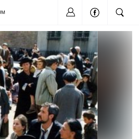
Nu ai cont?
Inregistreaza-
UM