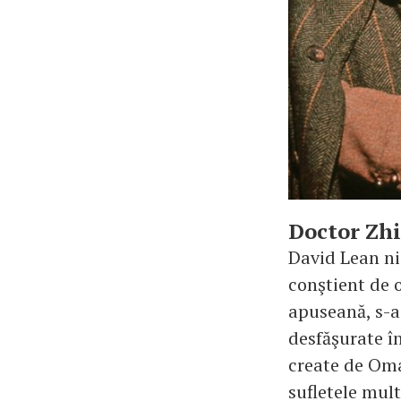
Doctor Zhi
David Lean ni 
conştient de o
apuseană, s-a
desfăşurate în
create de Omar
sufletele mul