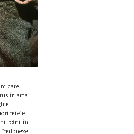
lm care,
rus în arta
gice
portretele
ntipărit în
ă fredoneze