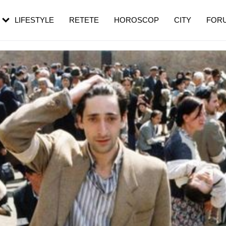
rebui să mergi
și 60 de ani. De ce te trezești mai des
pe măsură ce înaintezi în vârstă
LIFESTYLE
RETETE
HOROSCOP
CITY
FOR