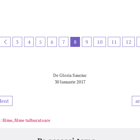
3
4
5
6
7
8
9
10
11
12
De
Gloria Sauciuc
30 Ianuarie 2017
dent
ar
:
filme
,
filme tulburatoare