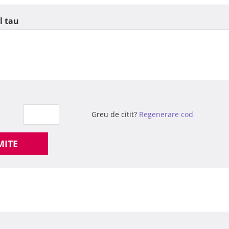
l tau
Greu de citit?
Regenerare cod
MITE