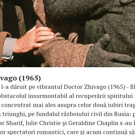
vago (1965)
l-a dăruit pe vibrantul Doctor Zhivago (1965) - fi
bstacolul insurmontabil al recuperării spiritului 
 concentrat mai ales asupra celor două iubiri tra
 triunghi, pe fundalul războiului civil din Rusia: 
 Sharif, Julie Christie şi Geraldine Chaplin s-au î
tor spectatori romantici, care şi acum continuă s