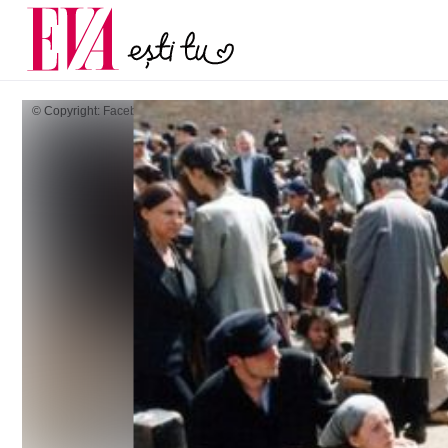
menopauză și când ar t
Carieră
la medic
Actualitate
© Copyright: Facebook