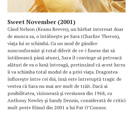
Sweet November (2001)
Când Nelson (Keanu Reeves), un bărbat interesat doar
de munca sa, o întâlneşte pe Sara (Charlize Theron),
viaţa lui se schimbă. Cu un mod de gândire
nonconformist şi total diferit de ce-i fusese dat să
întâlnească până atunci, Sara îl convinge să petreacă
alături de ea o lună întreagă, pretinzând că acest lucru
îi va schimba total modul de a privi viaţa. Dragostea
înfloreşte între cei doi, însă este întreruptă tragic de
vestea că Sara nu mai are mult de trăit. Dacă ai
posibilitatea, vizionează şi versiunea din 1968, cu
Anthony Newley şi Sandy Dennis, considerată de critici
mult peste filmul din 2001 a lui Pat O’Connor.