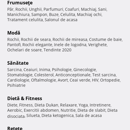
Frumuseţe
Păr
Rochii
Unghii
Parfumuri
Coafuri
Machiaj
Sani
,
,
,
,
,
,
,
Manichiura
Sampon
Buze
Celulita
Machiaj ochi
,
,
,
,
,
Tratament celulita
Salonul de acasa
,
Modă
Rochii
Rochii de seara
Rochii de mireasa
Costume de baie
,
,
,
,
Pantofi
Rochii elegante
Inele de logodna
Verighete
,
,
,
,
Ochelari de soare
Tendinte 2020
,
Sănătate
Sarcina
Ceaiuri
Inima
Psihologie
Ginecologie
,
,
,
,
,
Stomatologie
Colesterol
Anticonceptionale
Test sarcina
,
,
,
,
Cardiologie
Oftalmologie
Avort
Ceai verde
HIV
Ortopedie
,
,
,
,
,
,
Psihiatrie
Dietă & Fitness
Diete
Fitness
Dieta Dukan
Relaxare
Yoga
Intretinere
,
,
,
,
,
,
Aerobic
Exercitii abdomen
Nutritie
Dieta de slabit
Dieta
,
,
,
,
Silueta
Dieta ketogenica
Sala de acasa
disociata
,
,
,
Reţete