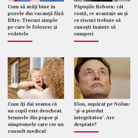
Cum să arăți bine în
Păpușile Reborn: cât
pozele din vacanță fără
costă, ce avantaje au și
filtre. Trucuri simple
ce riscuri trebuie să
pe care le folosesc și
cunoști înainte să
vedetele
cumperi
Cum îți dai seama că
Elon, supărat pe Nolan:
un copil este deocheat.
"şi-a pierdut
Semnele din popor și
integritatea". Are
simptomele care cer un
dreptate?
consult medical