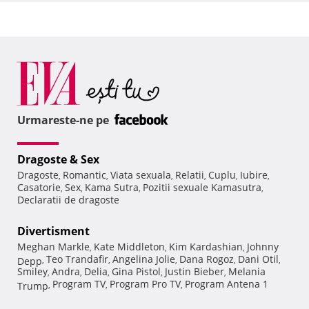
Urmareste-ne pe
Dragoste & Sex
Dragoste
Romantic
Viata sexuala
Relatii
Cuplu
Iubire
,
,
,
,
,
,
Casatorie
Sex
Kama Sutra
Pozitii sexuale Kamasutra
,
,
,
,
Declaratii de dragoste
Divertisment
Meghan Markle
Kate Middleton
Kim Kardashian
Johnny
,
,
,
Teo Trandafir
Angelina Jolie
Dana Rogoz
Dani Otil
Depp
,
,
,
,
,
Smiley
Andra
Delia
Gina Pistol
Justin Bieber
Melania
,
,
,
,
,
Program TV
Program Pro TV
Program Antena 1
Trump
,
,
,