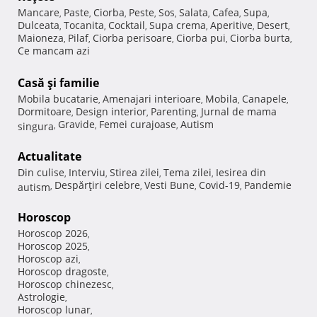
Mancare
Paste
Ciorba
Peste
Sos
Salata
Cafea
Supa
,
,
,
,
,
,
,
,
Dulceata
Tocanita
Cocktail
Supa crema
Aperitive
Desert
,
,
,
,
,
,
Maioneza
Pilaf
Ciorba perisoare
Ciorba pui
Ciorba burta
,
,
,
,
,
Ce mancam azi
Casă şi familie
Mobila bucatarie
Amenajari interioare
Mobila
Canapele
,
,
,
,
Dormitoare
Design interior
Parenting
Jurnal de mama
,
,
,
Gravide
Femei curajoase
Autism
singura
,
,
,
Actualitate
Din culise
Interviu
Stirea zilei
Tema zilei
Iesirea din
,
,
,
,
Despărţiri celebre
Vesti Bune
Covid-19
Pandemie
autism
,
,
,
,
Horoscop
Horoscop 2026
,
Horoscop 2025
,
Horoscop azi
,
Horoscop dragoste
,
Horoscop chinezesc
,
Astrologie
,
Horoscop lunar
,