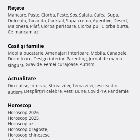
Reţete
Mancare
Paste
Ciorba
Peste
Sos
Salata
Cafea
Supa
,
,
,
,
,
,
,
,
Dulceata
Tocanita
Cocktail
Supa crema
Aperitive
Desert
,
,
,
,
,
,
Maioneza
Pilaf
Ciorba perisoare
Ciorba pui
Ciorba burta
,
,
,
,
,
Ce mancam azi
Casă şi familie
Mobila bucatarie
Amenajari interioare
Mobila
Canapele
,
,
,
,
Dormitoare
Design interior
Parenting
Jurnal de mama
,
,
,
Gravide
Femei curajoase
Autism
singura
,
,
,
Actualitate
Din culise
Interviu
Stirea zilei
Tema zilei
Iesirea din
,
,
,
,
Despărţiri celebre
Vesti Bune
Covid-19
Pandemie
autism
,
,
,
,
Horoscop
Horoscop 2026
,
Horoscop 2025
,
Horoscop azi
,
Horoscop dragoste
,
Horoscop chinezesc
,