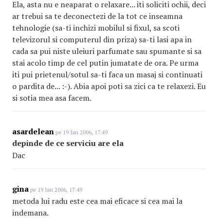
Ela, asta nu e neaparat o relaxare... iti soliciti ochii, deci
ar trebui sa te deconectezi de la tot ce inseamna
tehnologie (sa-ti inchizi mobilul si fixul, sa scoti
televizorul si computerul din priza) sa-ti lasi apa in
cada sa pui niste uleiuri parfumate sau spumante si sa
stai acolo timp de cel putin jumatate de ora. Pe urma
iti pui prietenul/sotul sa-ti faca un masaj si continuati
o pardita de... :-). Abia apoi poti sa zici ca te relaxezi. Eu
si sotia mea asa facem.
asardelean
pe 19 Ian 2006, 17:49
depinde de ce serviciu are ela
Dac
gina
pe 19 Ian 2006, 17:49
metoda lui radu este cea mai eficace si cea mai la
indemana.