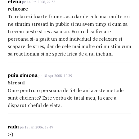
elena
pe 14 Iun 2008, 22:32
relaxare
Te relaxezi foarte frumos asa dar de cele mai multe ori
ne simtim stresati in public si nu avem timp si cum sa
trecem peste stres asa usor. Eu cred ca fiecare
persoana si-a gasit un mod individual de relaxare si
scapare de stres, dar de cele mai multe ori nu stim cum
sa reactionam si ne sperie frica de a nu inebuni
puiu simona
pe 18 Apr 2008, 10:29
Stresul
Oare pentru o persoana de 54 de ani aceste metode
sunt eficiente? Este vorba de tatal meu, la care a
disparut cheful de viata.
radu
pe 19 Ian 2006, 17:49
:-)