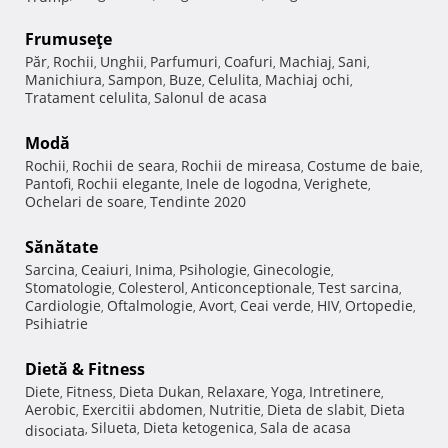
Frumuseţe
Păr
Rochii
Unghii
Parfumuri
Coafuri
Machiaj
Sani
,
,
,
,
,
,
,
Manichiura
Sampon
Buze
Celulita
Machiaj ochi
,
,
,
,
,
Tratament celulita
Salonul de acasa
,
Modă
Rochii
Rochii de seara
Rochii de mireasa
Costume de baie
,
,
,
,
Pantofi
Rochii elegante
Inele de logodna
Verighete
,
,
,
,
Ochelari de soare
Tendinte 2020
,
Sănătate
Sarcina
Ceaiuri
Inima
Psihologie
Ginecologie
,
,
,
,
,
Stomatologie
Colesterol
Anticonceptionale
Test sarcina
,
,
,
,
Cardiologie
Oftalmologie
Avort
Ceai verde
HIV
Ortopedie
,
,
,
,
,
,
Psihiatrie
Dietă & Fitness
Diete
Fitness
Dieta Dukan
Relaxare
Yoga
Intretinere
,
,
,
,
,
,
Aerobic
Exercitii abdomen
Nutritie
Dieta de slabit
Dieta
,
,
,
,
Silueta
Dieta ketogenica
Sala de acasa
disociata
,
,
,