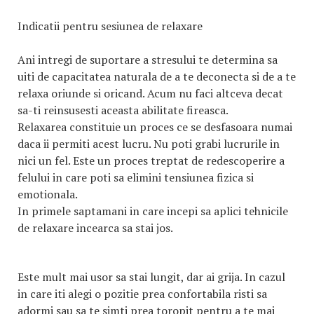
Indicatii pentru sesiunea de relaxare
Ani intregi de suportare a stresului te determina sa
uiti de capacitatea naturala de a te deconecta si de a te
relaxa oriunde si oricand. Acum nu faci altceva decat
sa-ti reinsusesti aceasta abilitate fireasca.
Relaxarea constituie un proces ce se desfasoara numai
daca ii permiti acest lucru. Nu poti grabi lucrurile in
nici un fel. Este un proces treptat de redescoperire a
felului in care poti sa elimini tensiunea fizica si
emotionala.
In primele saptamani in care incepi sa aplici tehnicile
de relaxare incearca sa stai jos.
Este mult mai usor sa stai lungit, dar ai grija. In cazul
in care iti alegi o pozitie prea confortabila risti sa
adormi sau sa te simti prea toropit pentru a te mai