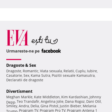
Urmareste-ne pe
Dragoste & Sex
Dragoste
Romantic
Viata sexuala
Relatii
Cuplu
Iubire
,
,
,
,
,
,
Casatorie
Sex
Kama Sutra
Pozitii sexuale Kamasutra
,
,
,
,
Declaratii de dragoste
Divertisment
Meghan Markle
Kate Middleton
Kim Kardashian
Johnny
,
,
,
Teo Trandafir
Angelina Jolie
Dana Rogoz
Dani Otil
Depp
,
,
,
,
,
Smiley
Andra
Delia
Gina Pistol
Justin Bieber
Melania
,
,
,
,
,
Program TV
Program Pro TV
Program Antena 1
Trump
,
,
,