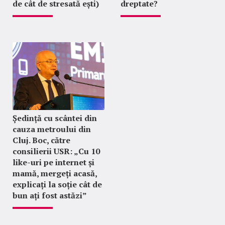
de cât de stresată ești)
dreptate?
Ședință cu scântei din
cauza metroului din
Cluj. Boc, către
consilierii USR: „Cu 10
like-uri pe internet și
mamă, mergeți acasă,
explicați la soție cât de
bun ați fost astăzi”