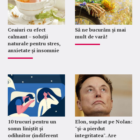
Ceaiuri cu efect
Să ne bucurăm și mai
calmant – soluții
mult de vară!
naturale pentru stres,
anxietate și insomnie
10 trucuri pentru un
Elon, supărat pe Nolan:
somn liniștit și
"şi-a pierdut
odihnitor (indiferent
integritatea". Are