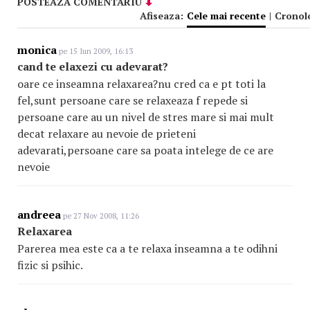
POSTEAZA COMENTARIU
Afiseaza:
Cele mai recente
|
Cronol
monica
pe 15 Iun 2009, 16:13
cand te elaxezi cu adevarat?
oare ce inseamna relaxarea?nu cred ca e pt toti la
fel,sunt persoane care se relaxeaza f repede si
persoane care au un nivel de stres mare si mai mult
decat relaxare au nevoie de prieteni
adevarati,persoane care sa poata intelege de ce are
nevoie
andreea
pe 27 Nov 2008, 11:26
Relaxarea
Parerea mea este ca a te relaxa inseamna a te odihni
fizic si psihic.