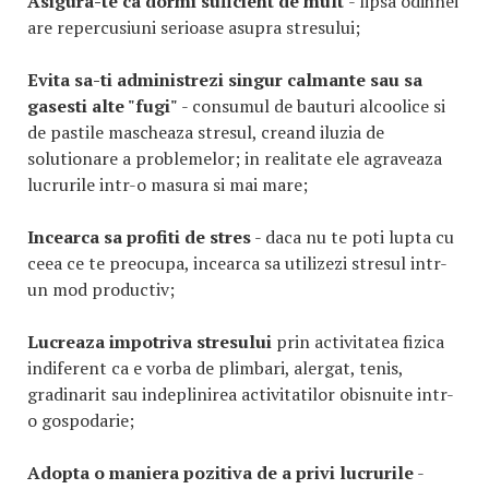
Asigura-te ca dormi suficient de mult
- lipsa odihnei
are repercusiuni serioase asupra stresului;
Evita sa-ti administrezi singur calmante sau sa
gasesti alte "fugi"
- consumul de bauturi alcoolice si
de pastile mascheaza stresul, creand iluzia de
solutionare a problemelor; in realitate ele agraveaza
lucrurile intr-o masura si mai mare;
Incearca sa profiti de stres
- daca nu te poti lupta cu
ceea ce te preocupa, incearca sa utilizezi stresul intr-
un mod productiv;
Lucreaza impotriva stresului
prin activitatea fizica
indiferent ca e vorba de plimbari, alergat, tenis,
gradinarit sau indeplinirea activitatilor obisnuite intr-
o gospodarie;
Adopta o maniera pozitiva de a privi lucrurile
-