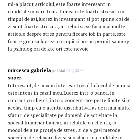
mi-a placut articolul,este foarte interesant in
conditiile in care toata lumea este foarte stresata in
timpul de azi,lucrez in invatamant si pot spune k zi de
zi sunt foarte stresata,ar trebui sa se faca mai multe
articole despre stres pentru fiecare job in parte,este
foarte greu sa lucrezi cu copii si nu-mi permit sa merg
la psiholog ori de kte ori este nevoie.
mircescu gabriela
pe 7 Mai 2009, 23:49
super
Interesant,de maxim interes. stresul la locul de munca
este intens in cazul meu.Lucrez intr-o banca, in
contact cu clienti, intr-o concentrare peste limite si in
acelasi timp cu o atentie distributiva. as dori mai multe
sfaturi de specialitate pe domenii de activitate in
special financiar bancar, in relatiile cu clientii, cu
modul de a te proteja de stres , si de a gasi metode
specifice de relaxare fizica si psihica, in conditiile in