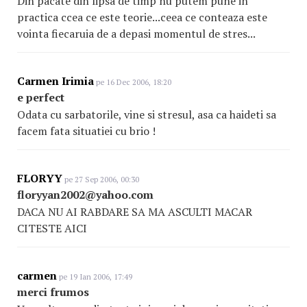
Din pacate din lipsa de timp nu putem pune in
practica ccea ce este teorie...ceea ce conteaza este
vointa fiecaruia de a depasi momentul de stres...
Carmen Irimia
pe 16 Dec 2006, 18:20
e perfect
Odata cu sarbatorile, vine si stresul, asa ca haideti sa
facem fata situatiei cu brio !
FLORYY
pe 27 Sep 2006, 00:30
floryyan2002@yahoo.com
DACA NU AI RABDARE SA MA ASCULTI MACAR
CITESTE AICI
carmen
pe 19 Ian 2006, 17:49
merci frumos