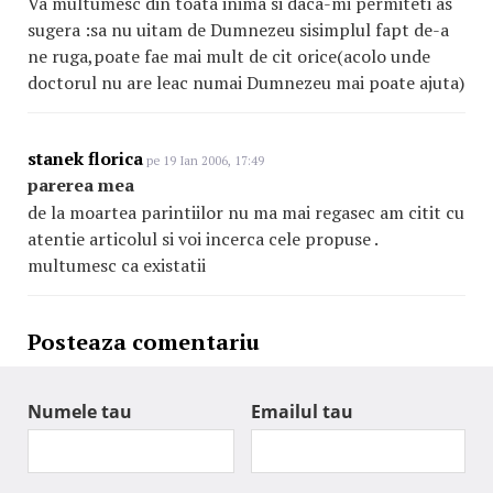
Va multumesc din toata inima si daca-mi permiteti as
sugera :sa nu uitam de Dumnezeu sisimplul fapt de-a
ne ruga,poate fae mai mult de cit orice(acolo unde
doctorul nu are leac numai Dumnezeu mai poate ajuta)
stanek florica
pe 19 Ian 2006, 17:49
parerea mea
de la moartea parintiilor nu ma mai regasec am citit cu
atentie articolul si voi incerca cele propuse .
multumesc ca existatii
Posteaza comentariu
Numele tau
Emailul tau