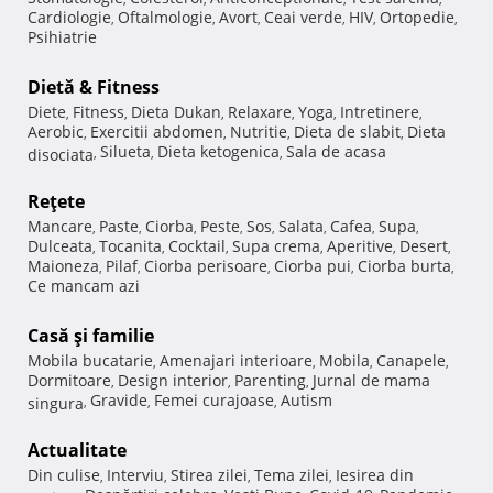
Cardiologie
Oftalmologie
Avort
Ceai verde
HIV
Ortopedie
,
,
,
,
,
,
Psihiatrie
Dietă & Fitness
Diete
Fitness
Dieta Dukan
Relaxare
Yoga
Intretinere
,
,
,
,
,
,
Aerobic
Exercitii abdomen
Nutritie
Dieta de slabit
Dieta
,
,
,
,
Silueta
Dieta ketogenica
Sala de acasa
disociata
,
,
,
Reţete
Mancare
Paste
Ciorba
Peste
Sos
Salata
Cafea
Supa
,
,
,
,
,
,
,
,
Dulceata
Tocanita
Cocktail
Supa crema
Aperitive
Desert
,
,
,
,
,
,
Maioneza
Pilaf
Ciorba perisoare
Ciorba pui
Ciorba burta
,
,
,
,
,
Ce mancam azi
Casă şi familie
Mobila bucatarie
Amenajari interioare
Mobila
Canapele
,
,
,
,
Dormitoare
Design interior
Parenting
Jurnal de mama
,
,
,
Gravide
Femei curajoase
Autism
singura
,
,
,
Actualitate
Din culise
Interviu
Stirea zilei
Tema zilei
Iesirea din
,
,
,
,