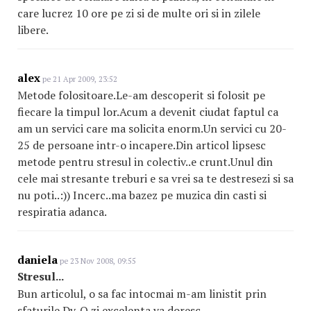
care lucrez 10 ore pe zi si de multe ori si in zilele
libere.
alex
pe 21 Apr 2009, 23:52
Metode folositoare.Le-am descoperit si folosit pe
fiecare la timpul lor.Acum a devenit ciudat faptul ca
am un servici care ma solicita enorm.Un servici cu 20-
25 de persoane intr-o incapere.Din articol lipsesc
metode pentru stresul in colectiv..e crunt.Unul din
cele mai stresante treburi e sa vrei sa te destresezi si sa
nu poti..:)) Incerc..ma bazez pe muzica din casti si
respiratia adanca.
daniela
pe 23 Nov 2008, 09:55
Stresul...
Bun articolul, o sa fac intocmai m-am linistit prin
sfaturile Dv. O zi excelenta va doresc...