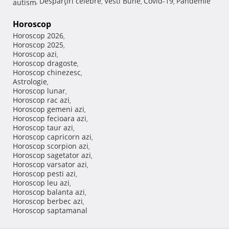
Despărţiri celebre
Vesti Bune
Covid-19
Pandemie
autism
,
,
,
,
Horoscop
Horoscop 2026
,
Horoscop 2025
,
Horoscop azi
,
Horoscop dragoste
,
Horoscop chinezesc
,
Astrologie
,
Horoscop lunar
,
Horoscop rac azi
,
Horoscop gemeni azi
,
Horoscop fecioara azi
,
Horoscop taur azi
,
Horoscop capricorn azi
,
Horoscop scorpion azi
,
Horoscop sagetator azi
,
Horoscop varsator azi
,
Horoscop pesti azi
,
Horoscop leu azi
,
Horoscop balanta azi
,
Horoscop berbec azi
,
Horoscop saptamanal