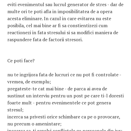
eviti evenimentul sau lucrul generator de stres - dar de
multe ori te poti afla in imposibilitatea de a opera
acesta eliminare. In cazul in care evitarea nu este
posibila, cel mai bine ar fi sa constientizezi cum
reactionezi in fata stresului si sa modifici maniera de
raspundere fata de factorii stresori.
Ce poti face?
nu te ingrijora fata de lucruri ce nu pot fi controlate -
vremea, de exemplu;
pregateste-te cat mai bine - de parca ai avea de
sustinut un interviu pentru un post pe care ti-l doresti
foarte mult - pentru evenimentele ce pot genera
stresul;
incerca sa privesti orice schimbare ca pe o provocare,
nu precum o amenintare;
incearca sa-ti rezolvi conflictele cu persoanele din jur;