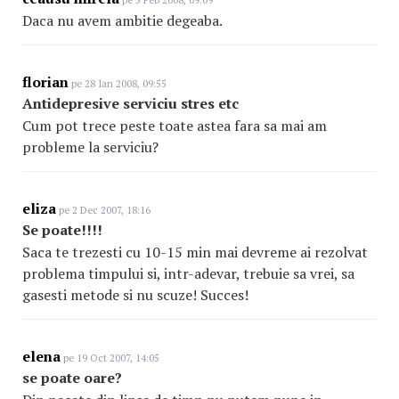
pe 5 Feb 2008, 09:09
Daca nu avem ambitie degeaba.
florian
pe 28 Ian 2008, 09:55
Antidepresive serviciu stres etc
Cum pot trece peste toate astea fara sa mai am
probleme la serviciu?
eliza
pe 2 Dec 2007, 18:16
Se poate!!!!
Saca te trezesti cu 10-15 min mai devreme ai rezolvat
problema timpului si, intr-adevar, trebuie sa vrei, sa
gasesti metode si nu scuze! Succes!
elena
pe 19 Oct 2007, 14:05
se poate oare?