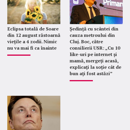
Eclipsa totală de Soare
Ședință cu scântei din
din 12 august răstoarnă
cauza metroului din
viețile a 4 zodii. Nimic
Cluj. Boc, către
nu va mai fi ca înainte
consilierii USR: „Cu 10
like-uri pe internet și
mamă, mergeți acasă,
explicați la soție cât de
bun ați fost astăzi”