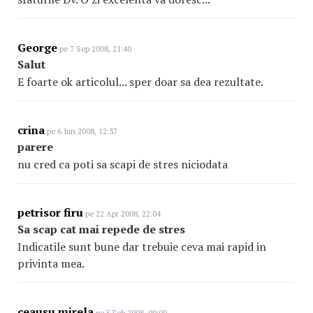
George
pe 7 Sep 2008, 21:40
Salut
E foarte ok articolul... sper doar sa dea rezultate.
crina
pe 6 Iun 2008, 12:37
parere
nu cred ca poti sa scapi de stres niciodata
petrisor firu
pe 22 Apr 2008, 22:04
Sa scap cat mai repede de stres
Indicatile sunt bune dar trebuie ceva mai rapid in
privinta mea.
ceausu mirela