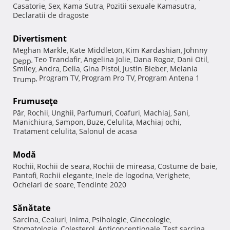
Casatorie
Sex
Kama Sutra
Pozitii sexuale Kamasutra
,
,
,
,
Declaratii de dragoste
Divertisment
Meghan Markle
Kate Middleton
Kim Kardashian
Johnny
,
,
,
Teo Trandafir
Angelina Jolie
Dana Rogoz
Dani Otil
Depp
,
,
,
,
,
Smiley
Andra
Delia
Gina Pistol
Justin Bieber
Melania
,
,
,
,
,
Program TV
Program Pro TV
Program Antena 1
Trump
,
,
,
Frumuseţe
Păr
Rochii
Unghii
Parfumuri
Coafuri
Machiaj
Sani
,
,
,
,
,
,
,
Manichiura
Sampon
Buze
Celulita
Machiaj ochi
,
,
,
,
,
Tratament celulita
Salonul de acasa
,
Modă
Rochii
Rochii de seara
Rochii de mireasa
Costume de baie
,
,
,
,
Pantofi
Rochii elegante
Inele de logodna
Verighete
,
,
,
,
Ochelari de soare
Tendinte 2020
,
Sănătate
Sarcina
Ceaiuri
Inima
Psihologie
Ginecologie
,
,
,
,
,
Stomatologie
Colesterol
Anticonceptionale
Test sarcina
,
,
,
,