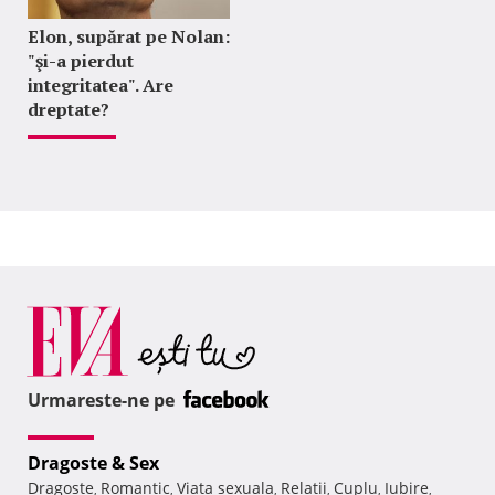
Elon, supărat pe Nolan:
"şi-a pierdut
integritatea". Are
dreptate?
Urmareste-ne pe
Dragoste & Sex
Dragoste
Romantic
Viata sexuala
Relatii
Cuplu
Iubire
,
,
,
,
,
,