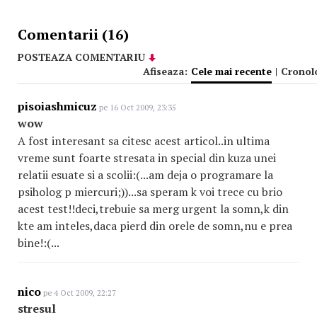
Comentarii (16)
POSTEAZA COMENTARIU
Afiseaza:
Cele mai recente
|
Cronol
pisoiashmicuz
pe 16 Oct 2009, 23:35
wow
A fost interesant sa citesc acest articol..in ultima
vreme sunt foarte stresata in special din kuza unei
relatii esuate si a scolii:(...am deja o programare la
psiholog p miercuri;))...sa speram k voi trece cu brio
acest test!!deci,trebuie sa merg urgent la somn,k din
kte am inteles,daca pierd din orele de somn,nu e prea
bine!:(...
nico
pe 4 Oct 2009, 22:27
stresul