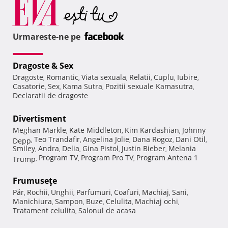
Urmareste-ne pe
Dragoste & Sex
Dragoste
Romantic
Viata sexuala
Relatii
Cuplu
Iubire
,
,
,
,
,
,
Casatorie
Sex
Kama Sutra
Pozitii sexuale Kamasutra
,
,
,
,
Declaratii de dragoste
Divertisment
Meghan Markle
Kate Middleton
Kim Kardashian
Johnny
,
,
,
Teo Trandafir
Angelina Jolie
Dana Rogoz
Dani Otil
Depp
,
,
,
,
,
Smiley
Andra
Delia
Gina Pistol
Justin Bieber
Melania
,
,
,
,
,
Program TV
Program Pro TV
Program Antena 1
Trump
,
,
,
Frumuseţe
Păr
Rochii
Unghii
Parfumuri
Coafuri
Machiaj
Sani
,
,
,
,
,
,
,
Manichiura
Sampon
Buze
Celulita
Machiaj ochi
,
,
,
,
,
Tratament celulita
Salonul de acasa
,