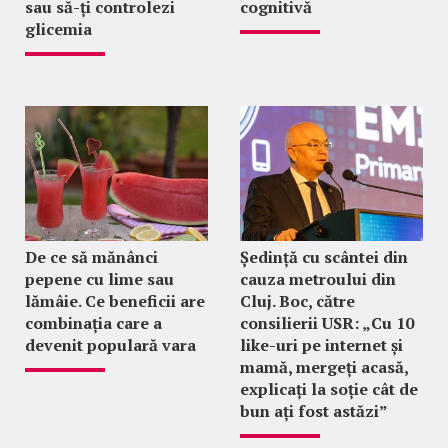
sau să-ți controlezi
cognitivă
glicemia
De ce să mănânci
Ședință cu scântei din
pepene cu lime sau
cauza metroului din
lămâie. Ce beneficii are
Cluj. Boc, către
combinația care a
consilierii USR: „Cu 10
devenit populară vara
like-uri pe internet și
mamă, mergeți acasă,
explicați la soție cât de
bun ați fost astăzi”