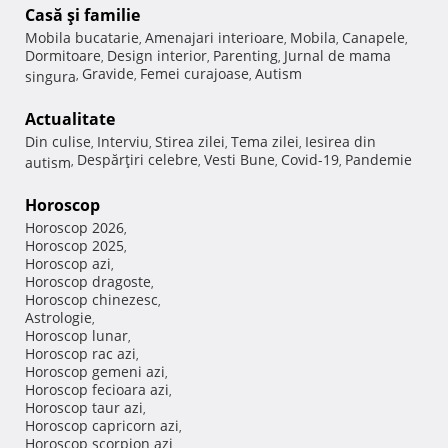
Casă şi familie
Mobila bucatarie
Amenajari interioare
Mobila
Canapele
,
,
,
,
Dormitoare
Design interior
Parenting
Jurnal de mama
,
,
,
Gravide
Femei curajoase
Autism
singura
,
,
,
Actualitate
Din culise
Interviu
Stirea zilei
Tema zilei
Iesirea din
,
,
,
,
Despărţiri celebre
Vesti Bune
Covid-19
Pandemie
autism
,
,
,
,
Horoscop
Horoscop 2026
,
Horoscop 2025
,
Horoscop azi
,
Horoscop dragoste
,
Horoscop chinezesc
,
Astrologie
,
Horoscop lunar
,
Horoscop rac azi
,
Horoscop gemeni azi
,
Horoscop fecioara azi
,
Horoscop taur azi
,
Horoscop capricorn azi
,
Horoscop scorpion azi
,