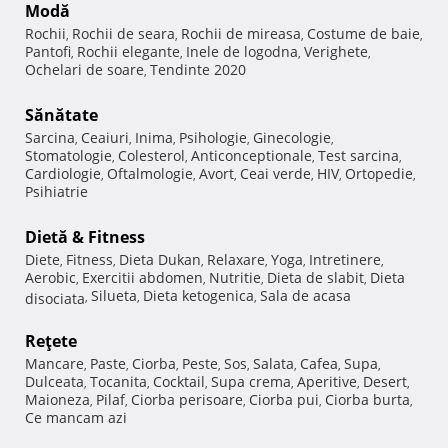
Modă
Rochii
Rochii de seara
Rochii de mireasa
Costume de baie
,
,
,
,
Pantofi
Rochii elegante
Inele de logodna
Verighete
,
,
,
,
Ochelari de soare
Tendinte 2020
,
Sănătate
Sarcina
Ceaiuri
Inima
Psihologie
Ginecologie
,
,
,
,
,
Stomatologie
Colesterol
Anticonceptionale
Test sarcina
,
,
,
,
Cardiologie
Oftalmologie
Avort
Ceai verde
HIV
Ortopedie
,
,
,
,
,
,
Psihiatrie
Dietă & Fitness
Diete
Fitness
Dieta Dukan
Relaxare
Yoga
Intretinere
,
,
,
,
,
,
Aerobic
Exercitii abdomen
Nutritie
Dieta de slabit
Dieta
,
,
,
,
Silueta
Dieta ketogenica
Sala de acasa
disociata
,
,
,
Reţete
Mancare
Paste
Ciorba
Peste
Sos
Salata
Cafea
Supa
,
,
,
,
,
,
,
,
Dulceata
Tocanita
Cocktail
Supa crema
Aperitive
Desert
,
,
,
,
,
,
Maioneza
Pilaf
Ciorba perisoare
Ciorba pui
Ciorba burta
,
,
,
,
,
Ce mancam azi