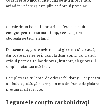
Ovăzul este o modalitate bună de a-ți începe ziua,
având în vedere că este plin de fibre și proteine.
Un mic dejun bogat în proteine ​​oferă mai multă
energie, pentru mai mult timp, ceea ce previne
oboseala pe termen lung.
De asemenea, proteinele nu lasă glicemia să crească,
dar toate acestea se întâmplă doar atunci când alegi
ovăzul potrivit. În loc de ovăz „instant”, alege ovăzul
simplu, tăiat sau măcinat.
Completează cu lapte, de oricare fel dorești, iar pentru
a-l îndulci, adăugă miere și un mix de fructe de pădure,
precum și alte fructe.
Legumele conțin carbohidrați