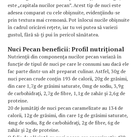
este „capitala nucilor pecan”. Acest tip de nuci este
adesea comparat cu cele obișnuite, evidențiindu-se
prin textura mai cremoasă. Pot înlocui nucile obișnuite
în cadrul oricărei rețete, iar tu vei putea să variezi
gustul, fără să-ți pui în pericol sănătatea.
Nuci Pecan beneficii: Profil nutrițional
Nutrienții din componența nucilor pecan variază în
funcție de tipul de nuci pe care le consumi sau dacă ele
fac parte dintr-un alt preparat culinar. Astfel, 30g de
nuci pecan crude conțin 193 de calorii, 20g de grăsimi,
din care 1,7g de grăsimi saturate, 0mg de sodiu, 3,9g
de carbohidrați, 2,7g de fibre, 1,1g de zahăr și 2,6g de
proteine.
20 de jumătăți de nuci pecan caramelizate au 134 de
calorii, 12g de grăsimi, din care 1g de grăsimi saturate,
4mg de sodiu, 8g de carbohidrați, 2g de fibre, 6g de
zahăr și 2g de proteine.