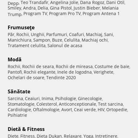
Teo Trandafir
Angelina Jolie
Dana Rogoz
Dani Otil
Depp
,
,
,
,
,
Smiley
Andra
Delia
Gina Pistol
Justin Bieber
Melania
,
,
,
,
,
Program TV
Program Pro TV
Program Antena 1
Trump
,
,
,
Frumuseţe
Păr
Rochii
Unghii
Parfumuri
Coafuri
Machiaj
Sani
,
,
,
,
,
,
,
Manichiura
Sampon
Buze
Celulita
Machiaj ochi
,
,
,
,
,
Tratament celulita
Salonul de acasa
,
Modă
Rochii
Rochii de seara
Rochii de mireasa
Costume de baie
,
,
,
,
Pantofi
Rochii elegante
Inele de logodna
Verighete
,
,
,
,
Ochelari de soare
Tendinte 2020
,
Sănătate
Sarcina
Ceaiuri
Inima
Psihologie
Ginecologie
,
,
,
,
,
Stomatologie
Colesterol
Anticonceptionale
Test sarcina
,
,
,
,
Cardiologie
Oftalmologie
Avort
Ceai verde
HIV
Ortopedie
,
,
,
,
,
,
Psihiatrie
Dietă & Fitness
Diete
Fitness
Dieta Dukan
Relaxare
Yoga
Intretinere
,
,
,
,
,
,