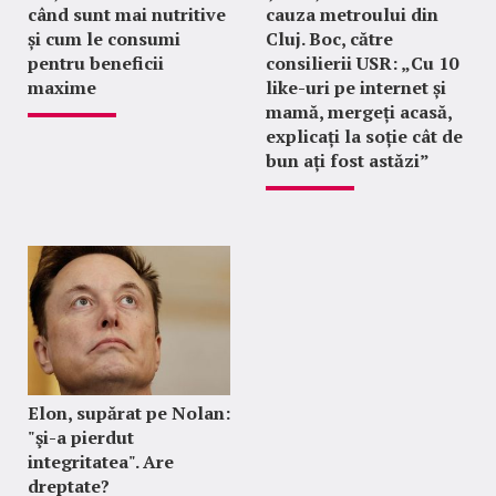
când sunt mai nutritive
cauza metroului din
și cum le consumi
Cluj. Boc, către
pentru beneficii
consilierii USR: „Cu 10
maxime
like-uri pe internet și
mamă, mergeți acasă,
explicați la soție cât de
bun ați fost astăzi”
Elon, supărat pe Nolan:
"şi-a pierdut
integritatea". Are
dreptate?