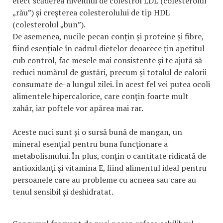
efect scăderea nivelului de colestrol LDL (colesterolul
„rău”) și creșterea colesterolului de tip HDL
(colesterolul „bun”).
De asemenea, nucile pecan conțin și proteine și fibre,
fiind esențiale în cadrul dietelor deoarece țin apetitul
cub control, fac mesele mai consistente și te ajută să
reduci numărul de gustări, precum și totalul de calorii
consumate de-a lungul zilei. În acest fel vei putea ocoli
alimentele hipercalorice, care conțin foarte mult
zahăr, iar poftele vor apărea mai rar.
Aceste nuci sunt și o sursă bună de mangan, un
mineral esențial pentru buna funcționare a
metabolismului. În plus, conțin o cantitate ridicată de
antioxidanți și vitamina E, fiind alimentul ideal pentru
persoanele care au probleme cu acneea sau care au
tenul sensibil și deshidratat.