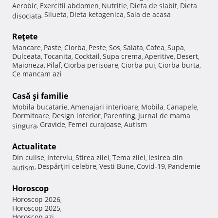
Aerobic
Exercitii abdomen
Nutritie
Dieta de slabit
Dieta
,
,
,
,
Silueta
Dieta ketogenica
Sala de acasa
disociata
,
,
,
Reţete
Mancare
Paste
Ciorba
Peste
Sos
Salata
Cafea
Supa
,
,
,
,
,
,
,
,
Dulceata
Tocanita
Cocktail
Supa crema
Aperitive
Desert
,
,
,
,
,
,
Maioneza
Pilaf
Ciorba perisoare
Ciorba pui
Ciorba burta
,
,
,
,
,
Ce mancam azi
Casă şi familie
Mobila bucatarie
Amenajari interioare
Mobila
Canapele
,
,
,
,
Dormitoare
Design interior
Parenting
Jurnal de mama
,
,
,
Gravide
Femei curajoase
Autism
singura
,
,
,
Actualitate
Din culise
Interviu
Stirea zilei
Tema zilei
Iesirea din
,
,
,
,
Despărţiri celebre
Vesti Bune
Covid-19
Pandemie
autism
,
,
,
,
Horoscop
Horoscop 2026
,
Horoscop 2025
,
Horoscop azi
,