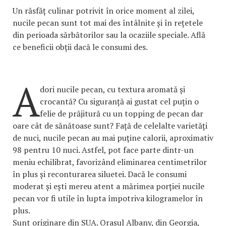
Un răsfăț culinar potrivit în orice moment al zilei,
nucile pecan sunt tot mai des întâlnite și în rețetele
din perioada sărbătorilor sau la ocaziile speciale. Află
ce beneficii obții dacă le consumi des.
A
dori nucile pecan, cu textura aromată și
crocantă? Cu siguranță ai gustat cel puțin o
felie de prăjitură cu un topping de pecan dar
oare cât de sănătoase sunt? Față de celelalte varietăți
de nuci, nucile pecan au mai puține calorii, aproximativ
98 pentru 10 nuci. Astfel, pot face parte dintr-un
meniu echilibrat, favorizând eliminarea centimetrilor
în plus și reconturarea siluetei. Dacă le consumi
moderat și ești mereu atent a mărimea porției nucile
pecan vor fi utile în lupta împotriva kilogramelor în
plus.
Sunt originare din SUA. Orașul Albany, din Georgia,