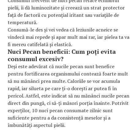
Consumul frecvent de nuci pecan reface echilibrul
pielii, îi dă luminozitate și creează un strat protector
față de factorii cu potențial iritant sau variațiile de
temperatură.
Consumă-le des și vei vedea că leziunile acneice se
vindecă mai repede și apar mult mai rar, iar pielea ta va
fi mereu catifelată și elastică.
Nuci Pecan beneficii: Cum poți evita
consumul excesiv?
Deși este adevărat că nucile pecan sunt benefice
pentru fortificarea organismului contează foarte mult
să nu mănânci prea multe. Caloriile se vor acumula
rapid, iar silueta pe care ți-o dorești ar putea fi în
pericol. Astfel, este indicat să nu mănânci nucile pecan
direct din pungă, ci să-ți măsori porția înainte. Potrivit
experților, 10 nuci pecan consumate zilnic sunt
suficiente pentru a da consistență meselor și a
îmbunătăți aspectul pielii.