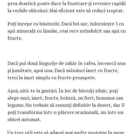
prea drastică poate duce la frustrare și revenire rapidă
la vechile obiceiuri. Mai eficient este să reduci treptat.
Poți începe cu băuturile. Dacă bei suc, înlocuiește-l cu
apă minerală cu lămâie, ceai rece neîndulcit sau apă cu
fructe.
Dacă pui două lingurițe de zahăr în cafea, încearcă una
și jumătate, apoi una. Dacă mănânci iaurt cu fructe,
treci la iaurt simplu cu fructe proaspete.
Apoi, uită-te la gustări. În loc de biscuiți zilnic, poți
alege nuci, iaurt, fructe, brânză, ou fiert, hummus sau
legume. Nu trebuie să renunți definitiv la desert, dar îl
poți transforma într-o plăcere ocazională, nu într-un
obicei automat.
Un truc util este să adaugi mai multe proteine la mese.