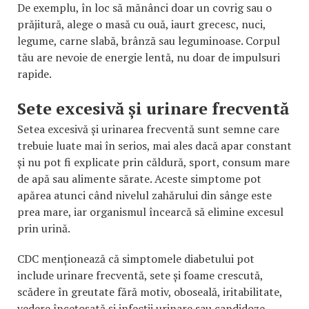
De exemplu, în loc să mănânci doar un covrig sau o
prăjitură, alege o masă cu ouă, iaurt grecesc, nuci,
legume, carne slabă, brânză sau leguminoase. Corpul
tău are nevoie de energie lentă, nu doar de impulsuri
rapide.
Sete excesivă și urinare frecventă
Setea excesivă și urinarea frecventă sunt semne care
trebuie luate mai în serios, mai ales dacă apar constant
și nu pot fi explicate prin căldură, sport, consum mare
de apă sau alimente sărate. Aceste simptome pot
apărea atunci când nivelul zahărului din sânge este
prea mare, iar organismul încearcă să elimine excesul
prin urină.
CDC menționează că simptomele diabetului pot
include urinare frecventă, sete și foame crescută,
scădere în greutate fără motiv, oboseală, iritabilitate,
vedere încețoșată și infecții urinare sau candidoze