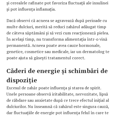
și cerealele rafinate pot favoriza fluctuații ale insulinei
și pot influența inflamația.
Dacă observi că acneea se agravează după perioade cu
multe dulciuri, merită să reduci zahărul adăugat timp
de câteva săptămâni și să vezi cum reacționează pielea.
În același timp, nu transforma alimentația într-o vină
permanentă. Acneea poate avea cauze hormonale,
genetice, cosmetice sau medicale, iar un dermatolog te
poate ajuta să găsești tratamentul corect.
Căderi de energie și schimbări de
dispoziție
Excesul de zahăr poate influența și starea de spirit.
Unele persoane observă iritabilitate, nervozitate, lipsă
de răbdare sau anxietate după ce trece efectul inițial al
dulciurilor. Nu înseamnă că zahărul este singura cauză,
dar fluctuațiile de energie pot influența felul în care te