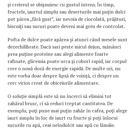
și creierul se obișnuiesc cu gustul intens. În timp,
fructele, iaurtul simplu sau deserturile mai puțin dulci
pot părea „fără gust”, iar nevoia de ciocolată, prăjituri,
biscuiți sau sucuri poate deveni mai greu de controlat.
Pofta de dulce poate apărea și atunci când mesele sunt
dezechilibrate. Dacă sari peste micul dejun, mănânci
prea puține proteine sau alegi alimente foarte
rafinate, glicemia poate urca și coborî rapid, iar corpul
cere o nouă doză de energie rapidă. De multe ori, nu
este vorba doar despre lipsă de voință, ci despre un
cerc vicios creat de obiceiurile alimentare.
O soluție simplă este să nu încerci să elimini tot
zahărul brusc, ci să reduci treptat cantitatea. De
exemplu, poți pune mai puțin zahăr în cafea, poți alege
iaurt simplu în loc de iaurt cu fructe și poți înlocui
sucurile cu apă, ceai neîndulcit sau apă cu lămâie.