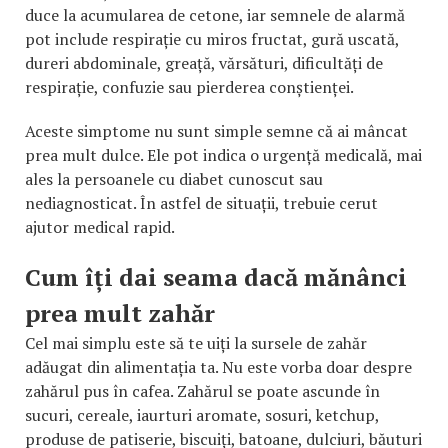
duce la acumularea de cetone, iar semnele de alarmă
pot include respirație cu miros fructat, gură uscată,
dureri abdominale, greață, vărsături, dificultăți de
respirație, confuzie sau pierderea conștienței.
Aceste simptome nu sunt simple semne că ai mâncat
prea mult dulce. Ele pot indica o urgență medicală, mai
ales la persoanele cu diabet cunoscut sau
nediagnosticat. În astfel de situații, trebuie cerut
ajutor medical rapid.
Cum îți dai seama dacă mănânci
prea mult zahăr
Cel mai simplu este să te uiți la sursele de zahăr
adăugat din alimentația ta. Nu este vorba doar despre
zahărul pus în cafea. Zahărul se poate ascunde în
sucuri, cereale, iaurturi aromate, sosuri, ketchup,
produse de patiserie, biscuiți, batoane, dulciuri, băuturi