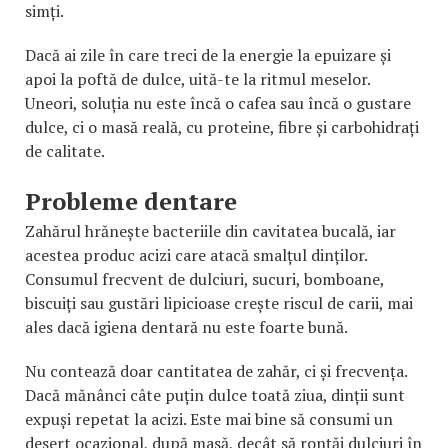
simți.
Dacă ai zile în care treci de la energie la epuizare și
apoi la poftă de dulce, uită-te la ritmul meselor.
Uneori, soluția nu este încă o cafea sau încă o gustare
dulce, ci o masă reală, cu proteine, fibre și carbohidrați
de calitate.
Probleme dentare
Zahărul hrănește bacteriile din cavitatea bucală, iar
acestea produc acizi care atacă smalțul dinților.
Consumul frecvent de dulciuri, sucuri, bomboane,
biscuiți sau gustări lipicioase crește riscul de carii, mai
ales dacă igiena dentară nu este foarte bună.
Nu contează doar cantitatea de zahăr, ci și frecvența.
Dacă mănânci câte puțin dulce toată ziua, dinții sunt
expuși repetat la acizi. Este mai bine să consumi un
desert ocazional, după masă, decât să ronțăi dulciuri în