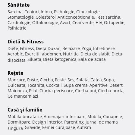
Sănătate
Sarcina
Ceaiuri
Inima
Psihologie
Ginecologie
,
,
,
,
,
Stomatologie
Colesterol
Anticonceptionale
Test sarcina
,
,
,
,
Cardiologie
Oftalmologie
Avort
Ceai verde
HIV
Ortopedie
,
,
,
,
,
,
Psihiatrie
Dietă & Fitness
Diete
Fitness
Dieta Dukan
Relaxare
Yoga
Intretinere
,
,
,
,
,
,
Aerobic
Exercitii abdomen
Nutritie
Dieta de slabit
Dieta
,
,
,
,
Silueta
Dieta ketogenica
Sala de acasa
disociata
,
,
,
Reţete
Mancare
Paste
Ciorba
Peste
Sos
Salata
Cafea
Supa
,
,
,
,
,
,
,
,
Dulceata
Tocanita
Cocktail
Supa crema
Aperitive
Desert
,
,
,
,
,
,
Maioneza
Pilaf
Ciorba perisoare
Ciorba pui
Ciorba burta
,
,
,
,
,
Ce mancam azi
Casă şi familie
Mobila bucatarie
Amenajari interioare
Mobila
Canapele
,
,
,
,
Dormitoare
Design interior
Parenting
Jurnal de mama
,
,
,
Gravide
Femei curajoase
Autism
singura
,
,
,