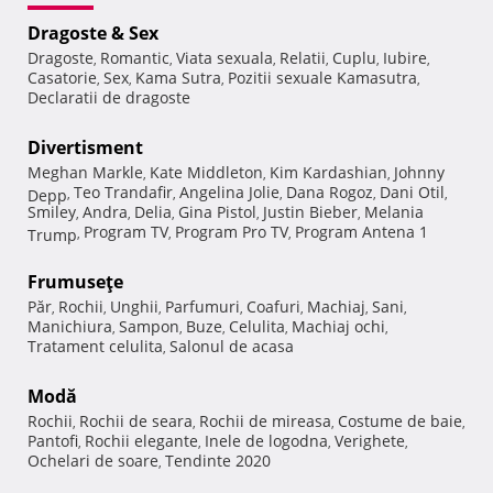
Dragoste & Sex
Dragoste
Romantic
Viata sexuala
Relatii
Cuplu
Iubire
,
,
,
,
,
,
Casatorie
Sex
Kama Sutra
Pozitii sexuale Kamasutra
,
,
,
,
Declaratii de dragoste
Divertisment
Meghan Markle
Kate Middleton
Kim Kardashian
Johnny
,
,
,
Teo Trandafir
Angelina Jolie
Dana Rogoz
Dani Otil
Depp
,
,
,
,
,
Smiley
Andra
Delia
Gina Pistol
Justin Bieber
Melania
,
,
,
,
,
Program TV
Program Pro TV
Program Antena 1
Trump
,
,
,
Frumuseţe
Păr
Rochii
Unghii
Parfumuri
Coafuri
Machiaj
Sani
,
,
,
,
,
,
,
Manichiura
Sampon
Buze
Celulita
Machiaj ochi
,
,
,
,
,
Tratament celulita
Salonul de acasa
,
Modă
Rochii
Rochii de seara
Rochii de mireasa
Costume de baie
,
,
,
,
Pantofi
Rochii elegante
Inele de logodna
Verighete
,
,
,
,
Ochelari de soare
Tendinte 2020
,