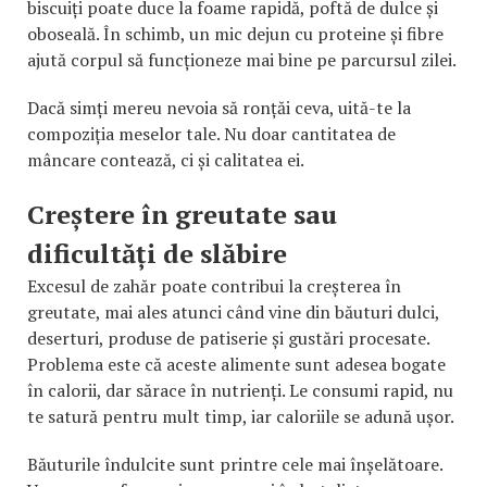
biscuiți poate duce la foame rapidă, poftă de dulce și
oboseală. În schimb, un mic dejun cu proteine și fibre
ajută corpul să funcționeze mai bine pe parcursul zilei.
Dacă simți mereu nevoia să ronțăi ceva, uită-te la
compoziția meselor tale. Nu doar cantitatea de
mâncare contează, ci și calitatea ei.
Creștere în greutate sau
dificultăți de slăbire
Excesul de zahăr poate contribui la creșterea în
greutate, mai ales atunci când vine din băuturi dulci,
deserturi, produse de patiserie și gustări procesate.
Problema este că aceste alimente sunt adesea bogate
în calorii, dar sărace în nutrienți. Le consumi rapid, nu
te satură pentru mult timp, iar caloriile se adună ușor.
Băuturile îndulcite sunt printre cele mai înșelătoare.