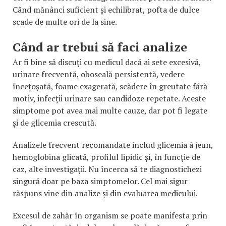
Când mănânci suficient și echilibrat, pofta de dulce
scade de multe ori de la sine.
Când ar trebui să faci analize
Ar fi bine să discuți cu medicul dacă ai sete excesivă,
urinare frecventă, oboseală persistentă, vedere
încețoșată, foame exagerată, scădere în greutate fără
motiv, infecții urinare sau candidoze repetate. Aceste
simptome pot avea mai multe cauze, dar pot fi legate
și de glicemia crescută.
Analizele frecvent recomandate includ glicemia à jeun,
hemoglobina glicată, profilul lipidic și, în funcție de
caz, alte investigații. Nu încerca să te diagnostichezi
singură doar pe baza simptomelor. Cel mai sigur
răspuns vine din analize și din evaluarea medicului.
Excesul de zahăr în organism se poate manifesta prin