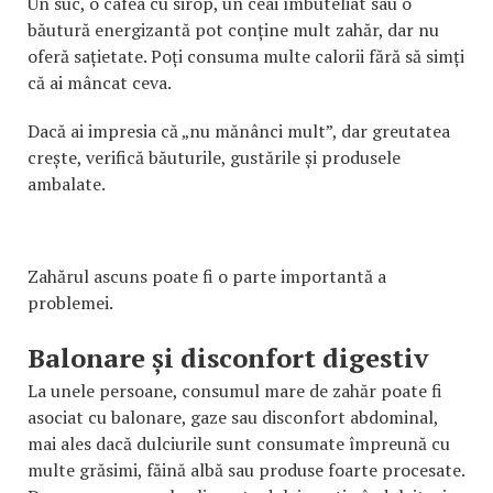
Un suc, o cafea cu sirop, un ceai îmbuteliat sau o
băutură energizantă pot conține mult zahăr, dar nu
oferă sațietate. Poți consuma multe calorii fără să simți
că ai mâncat ceva.
Dacă ai impresia că „nu mănânci mult”, dar greutatea
crește, verifică băuturile, gustările și produsele
ambalate.
Zahărul ascuns poate fi o parte importantă a
problemei.
Balonare și disconfort digestiv
La unele persoane, consumul mare de zahăr poate fi
asociat cu balonare, gaze sau disconfort abdominal,
mai ales dacă dulciurile sunt consumate împreună cu
multe grăsimi, făină albă sau produse foarte procesate.