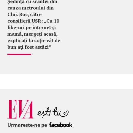
Ședință cu scântei din
cauza metroului din
Cluj. Boc, către
consilierii USR: „Cu 10
like-uri pe internet și
mamă, mergeți acasă,
explicați la soție cât de
bun ați fost astăzi”
Urmareste-ne pe