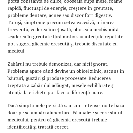
poftă constantă de dulce, oboseală după mese, foame
rapidă, fluctuații de energie, creștere în greutate,
probleme dentare, acnee sau disconfort digestiv.
Totuși, simptome precum setea excesivă, urinarea
frecventă, vederea încețoșată, oboseala neobișnuită,
scăderea în greutate fără motiv sau infecțiile repetate
pot sugera glicemie crescută și trebuie discutate cu
medicul.
Zahărul nu trebuie demonizat, dar nici ignorat.
Problema apare când devine un obicei zilnic, ascuns în
băuturi, gustări și produse procesate. Reducerea
treptată a zahărului adăugat, mesele echilibrate și
atenția la etichete pot face o diferență mare.
Dacă simptomele persistă sau sunt intense, nu te baza
doar pe schimbări alimentare. Fă analize și cere sfatul
medicului, pentru că glicemia crescută trebuie
identificată și tratată corect.