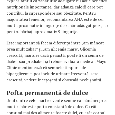
explică faptul că zaharurile adăugate nu aduc beneficii
nutriționale importante, dar adaugă calorii care pot
contribui la suprapondere sau obezitate. Pentru
majoritatea femeilor, recomandarea AHA este de cel
mult aproximativ 6 lingurițe de zahăr adăugat pe zi, iar
pentru bărbați aproximativ 9 lingurițe.
Este important să facem diferența între „am mâncat
prea mult zahăr” și „am glicemia mare”. Glicemia
crescută, mai ales dacă persistă, poate fi un semn de
diabet sau prediabet și trebuie evaluată medical. Mayo
Clinic menționează că semnele timpurii ale
hiperglicemiei pot include urinare frecventă, sete
crescută, vedere încețoșată și oboseală neobișnuită.
Pofta permanentă de dulce
Unul dintre cele mai frecvente semne că mănânci prea
mult zahăr este pofta constantă de dulce. Cu cât
consumi mai des alimente foarte dulci, cu atât corpul