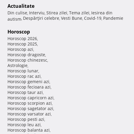
Actualitate
Din culise
Interviu
Stirea zilei
Tema zilei
Iesirea din
,
,
,
,
Despărţiri celebre
Vesti Bune
Covid-19
Pandemie
autism
,
,
,
,
Horoscop
Horoscop 2026
,
Horoscop 2025
,
Horoscop azi
,
Horoscop dragoste
,
Horoscop chinezesc
,
Astrologie
,
Horoscop lunar
,
Horoscop rac azi
,
Horoscop gemeni azi
,
Horoscop fecioara azi
,
Horoscop taur azi
,
Horoscop capricorn azi
,
Horoscop scorpion azi
,
Horoscop sagetator azi
,
Horoscop varsator azi
,
Horoscop pesti azi
,
Horoscop leu azi
,
Horoscop balanta azi
,