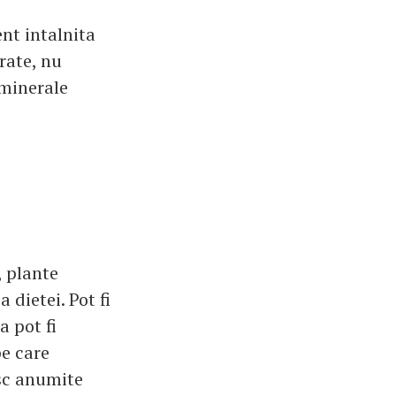
nt intalnita
rate, nu
 minerale
, plante
dietei. Pot fi
a pot fi
pe care
esc anumite