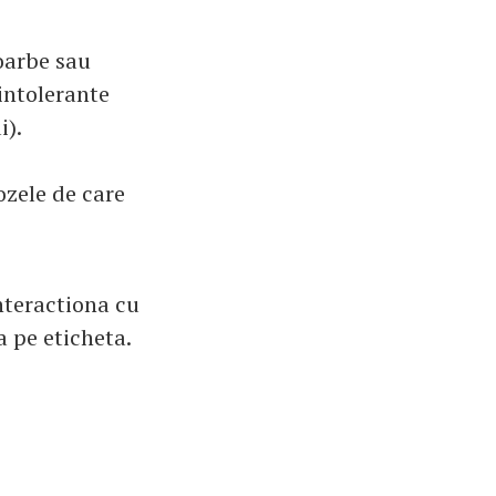
oarbe sau
 intolerante
i).
ozele de care
nteractiona cu
 pe eticheta.