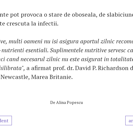
nte pot provoca o stare de oboseala, de slabiciune
te crescuta la infectii.
ive, multi oameni nu isi asigura aportul zilnic reco
utrienti esentiali. Suplimentele nutritive servesc ca
i cand necesarul zilnic nu este asigurat in totalitat
hilibrata",
a afirmat prof. dr. David P. Richardson d
 Newcastle, Marea Britanie.
De
Alina Popescu
dent
ar