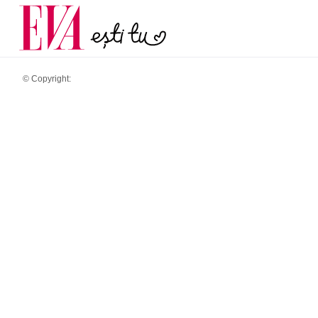
și 60 de ani. De ce te t
Carieră
pe măsură ce înaintez
Actualitate
© Copyright: