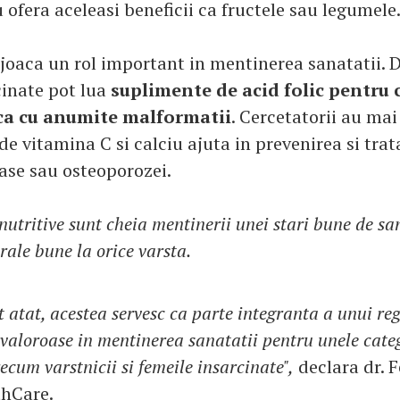
 ofera aceleasi beneficii ca fructele sau legumele
joaca un rol important in mentinerea sanatatii. 
cinate pot lua
suplimente de acid folic pentru 
ca cu anumite malformatii
. Cercetatorii au mai
e vitamina C si calciu ajuta in prevenirea si trat
oase sau osteoporozei.
nutritive sunt cheia mentinerii unei stari bune de sa
rale bune la orice varsta.
 atat, acestea servesc ca parte integranta a unui re
i valoroase in mentinerea sanatatii pentru unele cate
ecum varstnicii si femeile insarcinate",
declara dr. Fe
thCare.