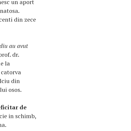
imesc un aport
anatosa.
centi din zece
udiu au avut
prof. dr.
e la
 catorva
lciu din
ui osos.
ficitar de
ocie in schimb,
na.