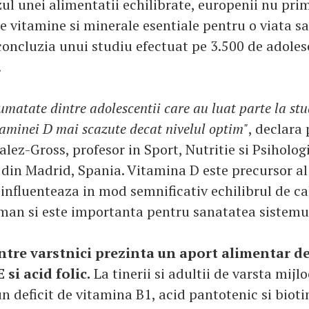
zul unei alimentatii echilibrate, europenii nu pr
de vitamine si minerale esentiale pentru o viata s
concluzia unui studiu efectuat pe 3.500 de adoles
.
umatate dintre adolescentii care au luat parte la st
itaminei D mai scazute decat nivelul optim"
, declara 
ez-Gross, profesor in Sport, Nutritie si Psihologi
 din Madrid, Spania. Vitamina D este precursor al
influenteaza in mod semnificativ echilibrul de ca
an si este importanta pentru sanatatea sistemul
ntre varstnici prezinta un aport alimentar de
 si acid folic.
La tinerii si adultii de varsta mijl
n deficit de vitamina B1, acid pantotenic si bioti