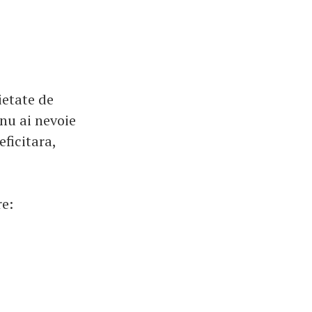
ietate de
 nu ai nevoie
eficitara,
re: