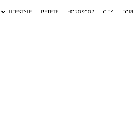
rezești mai des
Cât durează, cum te pregătești și cât
i în vârstă
de dureroasă este investigația
LIFESTYLE
RETETE
HOROSCOP
CITY
FOR