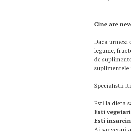
Cine are nev
Daca urmezi o
legume, fructe
de suplimente 
suplimentele p
Specialistii i
Esti la dieta 
Esti vegetar
Esti insarci
Ai sangerari 