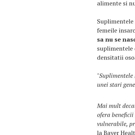
alimente si nu
Suplimentele 
femeile insar
sa nu se nas
suplimentele d
densitatii os
"Suplimentele 
unei stari gene
Mai mult decat
ofera benefici
vulnerabile, pr
la Bayer Heal