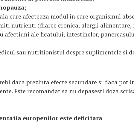
enopauza
;
oala care afecteaza modul in care organismul abs
iti nutrienti (diaree cronica, alergii alimentare,
 afectiuni ale ficatului, intestinelor, pancreasulu
dicul sau nutritionistul despre suplimentele si d
trebi daca prezinta efecte secundare si daca pot i
nte. Este recomandat sa nu depasesti doza scrisa
entatia europenilor este deficitara