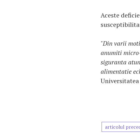
Aceste deficie
susceptibilita
"Din varii mot
anumiti micro-n
siguranta atunc
alimentatie ec
Universitatea
articolul prece