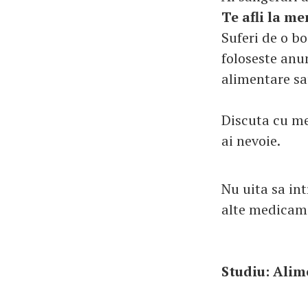
Te afli la m
Suferi de o b
foloseste anum
alimentare sau
Discuta cu me
ai nevoie.
Nu uita sa in
alte medicame
Studiu: Alim