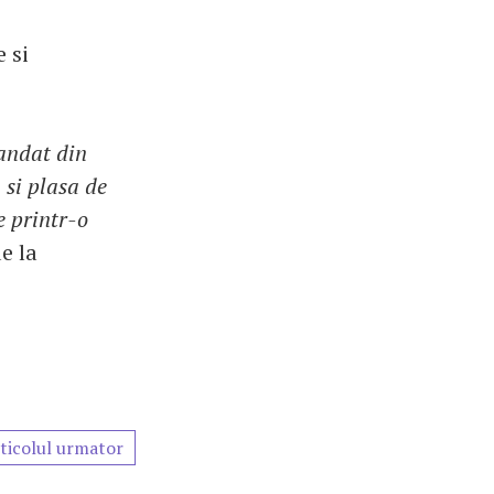
 si
mandat din
 si plasa de
e printr-o
e la
ticolul urmator