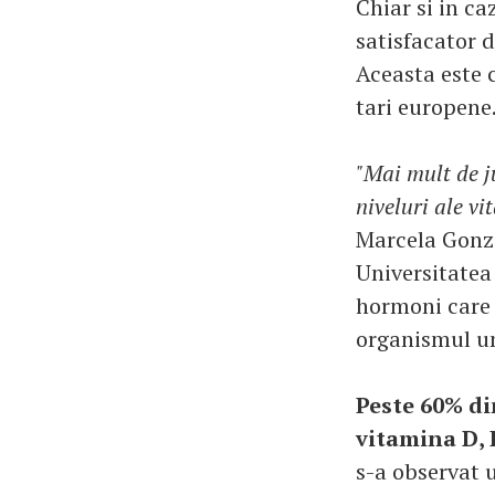
Chiar si in ca
satisfacator 
Aceasta este 
tari europene
"Mai mult de j
niveluri ale v
Marcela Gonzal
Universitatea
hormoni care 
organismul um
Peste 60% di
vitamina D, E
s-a observat u