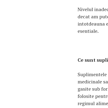
Nivelul inade
decat am putea
intotdeauna e
esentiale.
Ce sunt supl
Suplimentele 
medicinale sa
gasite sub for
folosite pent
regimul alime