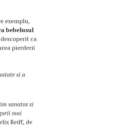
.
De exemplu,
ca bebelusul
 descoperit ca
area pierderii
natate si a
gim sanatos si
gorii mai
lix Reiff, de