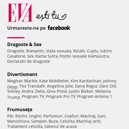
Urmareste-ne pe
Dragoste & Sex
Dragoste
Romantic
Viata sexuala
Relatii
Cuplu
Iubire
,
,
,
,
,
,
Casatorie
Sex
Kama Sutra
Pozitii sexuale Kamasutra
,
,
,
,
Declaratii de dragoste
Divertisment
Meghan Markle
Kate Middleton
Kim Kardashian
Johnny
,
,
,
Teo Trandafir
Angelina Jolie
Dana Rogoz
Dani Otil
Depp
,
,
,
,
,
Smiley
Andra
Delia
Gina Pistol
Justin Bieber
Melania
,
,
,
,
,
Program TV
Program Pro TV
Program Antena 1
Trump
,
,
,
Frumuseţe
Păr
Rochii
Unghii
Parfumuri
Coafuri
Machiaj
Sani
,
,
,
,
,
,
,
Manichiura
Sampon
Buze
Celulita
Machiaj ochi
,
,
,
,
,
Tratament celulita
Salonul de acasa
,