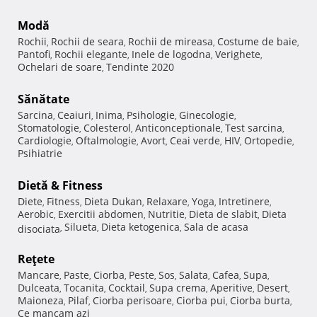
Modă
Rochii
Rochii de seara
Rochii de mireasa
Costume de baie
,
,
,
,
Pantofi
Rochii elegante
Inele de logodna
Verighete
,
,
,
,
Ochelari de soare
Tendinte 2020
,
Sănătate
Sarcina
Ceaiuri
Inima
Psihologie
Ginecologie
,
,
,
,
,
Stomatologie
Colesterol
Anticonceptionale
Test sarcina
,
,
,
,
Cardiologie
Oftalmologie
Avort
Ceai verde
HIV
Ortopedie
,
,
,
,
,
,
Psihiatrie
Dietă & Fitness
Diete
Fitness
Dieta Dukan
Relaxare
Yoga
Intretinere
,
,
,
,
,
,
Aerobic
Exercitii abdomen
Nutritie
Dieta de slabit
Dieta
,
,
,
,
Silueta
Dieta ketogenica
Sala de acasa
disociata
,
,
,
Reţete
Mancare
Paste
Ciorba
Peste
Sos
Salata
Cafea
Supa
,
,
,
,
,
,
,
,
Dulceata
Tocanita
Cocktail
Supa crema
Aperitive
Desert
,
,
,
,
,
,
Maioneza
Pilaf
Ciorba perisoare
Ciorba pui
Ciorba burta
,
,
,
,
,
Ce mancam azi