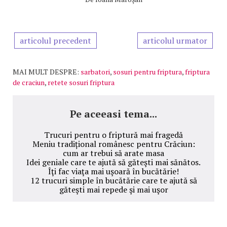
articolul precedent
articolul urmator
MAI MULT DESPRE:
sarbatori
,
sosuri pentru friptura
,
friptura
de craciun
,
retete sosuri friptura
Pe aceeasi tema...
Trucuri pentru o friptură mai fragedă
Meniu tradițional românesc pentru Crăciun:
cum ar trebui să arate masa
Idei geniale care te ajută să găteşti mai sănătos.
Îţi fac viaţa mai uşoară în bucătărie!
12 trucuri simple în bucătărie care te ajută să
găteşti mai repede şi mai uşor