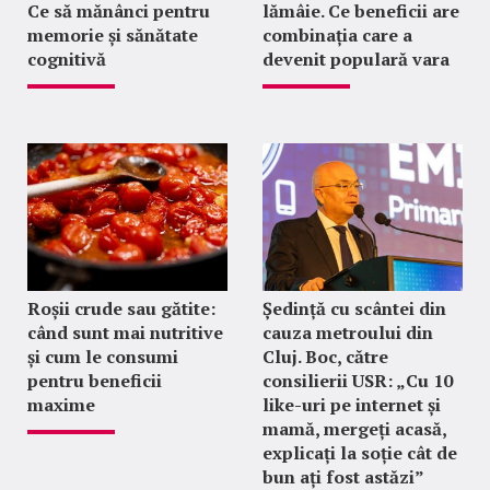
Ce să mănânci pentru
lămâie. Ce beneficii are
memorie și sănătate
combinația care a
cognitivă
devenit populară vara
Roșii crude sau gătite:
Ședință cu scântei din
când sunt mai nutritive
cauza metroului din
și cum le consumi
Cluj. Boc, către
pentru beneficii
consilierii USR: „Cu 10
maxime
like-uri pe internet și
mamă, mergeți acasă,
explicați la soție cât de
bun ați fost astăzi”