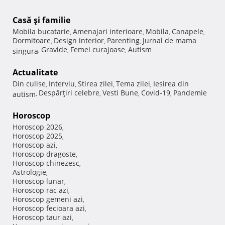
Casă şi familie
Mobila bucatarie
Amenajari interioare
Mobila
Canapele
,
,
,
,
Dormitoare
Design interior
Parenting
Jurnal de mama
,
,
,
Gravide
Femei curajoase
Autism
singura
,
,
,
Actualitate
Din culise
Interviu
Stirea zilei
Tema zilei
Iesirea din
,
,
,
,
Despărţiri celebre
Vesti Bune
Covid-19
Pandemie
autism
,
,
,
,
Horoscop
Horoscop 2026
,
Horoscop 2025
,
Horoscop azi
,
Horoscop dragoste
,
Horoscop chinezesc
,
Astrologie
,
Horoscop lunar
,
Horoscop rac azi
,
Horoscop gemeni azi
,
Horoscop fecioara azi
,
Horoscop taur azi
,