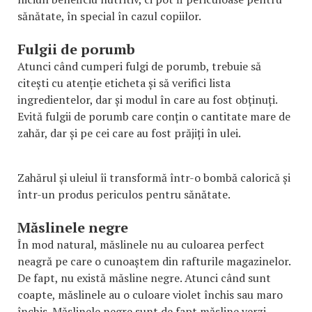
sănătate, în special în cazul copiilor.
Fulgii de porumb
Atunci când cumperi fulgi de porumb, trebuie să
citești cu atenție eticheta și să verifici lista
ingredientelor, dar și modul în care au fost obținuți.
Evită fulgii de porumb care conțin o cantitate mare de
zahăr, dar și pe cei care au fost prăjiți în ulei.
Zahărul și uleiul îi transformă într-o bombă calorică și
într-un produs periculos pentru sănătate.
Măslinele negre
În mod natural, măslinele nu au culoarea perfect
neagră pe care o cunoaștem din rafturile magazinelor.
De fapt, nu există măsline negre. Atunci când sunt
coapte, măslinele au o culoare violet închis sau maro
închis. Măslinele negre sunt de fapt măsline verzi