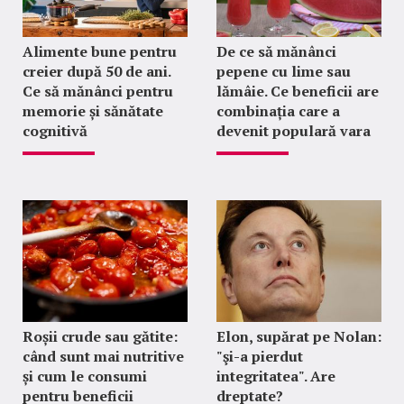
Alimente bune pentru
De ce să mănânci
creier după 50 de ani.
pepene cu lime sau
Ce să mănânci pentru
lămâie. Ce beneficii are
memorie și sănătate
combinația care a
cognitivă
devenit populară vara
Roșii crude sau gătite:
Elon, supărat pe Nolan:
când sunt mai nutritive
"şi-a pierdut
și cum le consumi
integritatea". Are
pentru beneficii
dreptate?