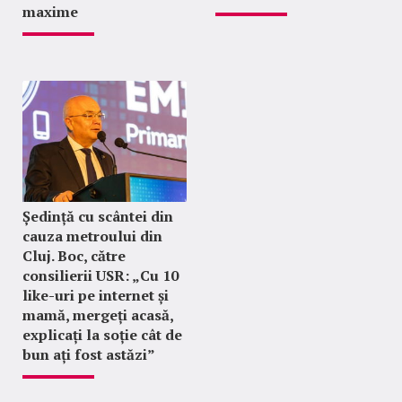
maxime
Ședință cu scântei din
cauza metroului din
Cluj. Boc, către
consilierii USR: „Cu 10
like-uri pe internet și
mamă, mergeți acasă,
explicați la soție cât de
bun ați fost astăzi”