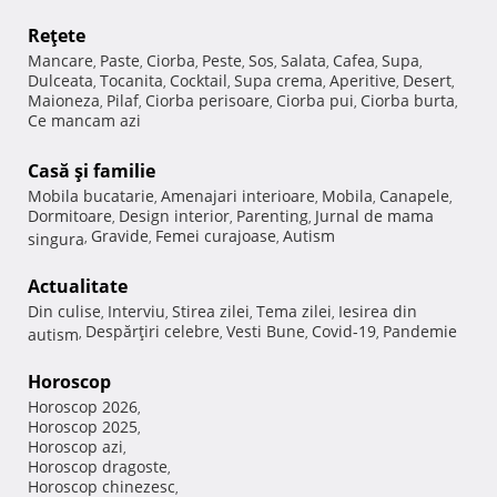
Reţete
Mancare
Paste
Ciorba
Peste
Sos
Salata
Cafea
Supa
,
,
,
,
,
,
,
,
Dulceata
Tocanita
Cocktail
Supa crema
Aperitive
Desert
,
,
,
,
,
,
Maioneza
Pilaf
Ciorba perisoare
Ciorba pui
Ciorba burta
,
,
,
,
,
Ce mancam azi
Casă şi familie
Mobila bucatarie
Amenajari interioare
Mobila
Canapele
,
,
,
,
Dormitoare
Design interior
Parenting
Jurnal de mama
,
,
,
Gravide
Femei curajoase
Autism
singura
,
,
,
Actualitate
Din culise
Interviu
Stirea zilei
Tema zilei
Iesirea din
,
,
,
,
Despărţiri celebre
Vesti Bune
Covid-19
Pandemie
autism
,
,
,
,
Horoscop
Horoscop 2026
,
Horoscop 2025
,
Horoscop azi
,
Horoscop dragoste
,
Horoscop chinezesc
,