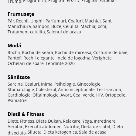
Program TV
Program Pro TV
Program Antena 1
Trump
,
,
,
Frumuseţe
Păr
Rochii
Unghii
Parfumuri
Coafuri
Machiaj
Sani
,
,
,
,
,
,
,
Manichiura
Sampon
Buze
Celulita
Machiaj ochi
,
,
,
,
,
Tratament celulita
Salonul de acasa
,
Modă
Rochii
Rochii de seara
Rochii de mireasa
Costume de baie
,
,
,
,
Pantofi
Rochii elegante
Inele de logodna
Verighete
,
,
,
,
Ochelari de soare
Tendinte 2020
,
Sănătate
Sarcina
Ceaiuri
Inima
Psihologie
Ginecologie
,
,
,
,
,
Stomatologie
Colesterol
Anticonceptionale
Test sarcina
,
,
,
,
Cardiologie
Oftalmologie
Avort
Ceai verde
HIV
Ortopedie
,
,
,
,
,
,
Psihiatrie
Dietă & Fitness
Diete
Fitness
Dieta Dukan
Relaxare
Yoga
Intretinere
,
,
,
,
,
,
Aerobic
Exercitii abdomen
Nutritie
Dieta de slabit
Dieta
,
,
,
,
Silueta
Dieta ketogenica
Sala de acasa
disociata
,
,
,