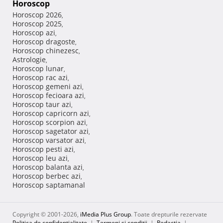
Horoscop
Horoscop 2026
,
Horoscop 2025
,
Horoscop azi
,
Horoscop dragoste
,
Horoscop chinezesc
,
Astrologie
,
Horoscop lunar
,
Horoscop rac azi
,
Horoscop gemeni azi
,
Horoscop fecioara azi
,
Horoscop taur azi
,
Horoscop capricorn azi
,
Horoscop scorpion azi
,
Horoscop sagetator azi
,
Horoscop varsator azi
,
Horoscop pesti azi
,
Horoscop leu azi
,
Horoscop balanta azi
,
Horoscop berbec azi
,
Horoscop saptamanal
Copyright © 2001-2026,
iMedia Plus Group
. Toate drepturile rezervate
Politica de confidențialitate
|
Termeni si conditii
|
Redacţia
|