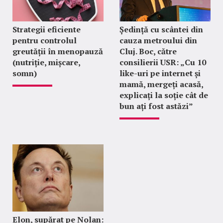
Strategii eficiente
Ședință cu scântei din
pentru controlul
cauza metroului din
greutății în menopauză
Cluj. Boc, către
(nutriție, mișcare,
consilierii USR: „Cu 10
somn)
like-uri pe internet și
mamă, mergeți acasă,
explicați la soție cât de
bun ați fost astăzi”
Elon, supărat pe Nolan: