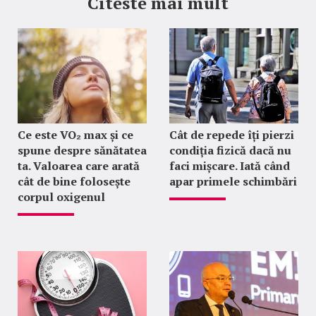
Citeste mai mult
Ce este VO₂ max și ce
Cât de repede îți pierzi
spune despre sănătatea
condiția fizică dacă nu
ta. Valoarea care arată
faci mișcare. Iată când
cât de bine folosește
apar primele schimbări
corpul oxigenul