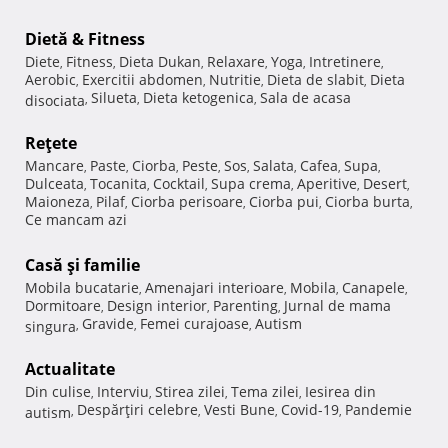
Dietă & Fitness
Diete
Fitness
Dieta Dukan
Relaxare
Yoga
Intretinere
,
,
,
,
,
,
Aerobic
Exercitii abdomen
Nutritie
Dieta de slabit
Dieta
,
,
,
,
Silueta
Dieta ketogenica
Sala de acasa
disociata
,
,
,
Reţete
Mancare
Paste
Ciorba
Peste
Sos
Salata
Cafea
Supa
,
,
,
,
,
,
,
,
Dulceata
Tocanita
Cocktail
Supa crema
Aperitive
Desert
,
,
,
,
,
,
Maioneza
Pilaf
Ciorba perisoare
Ciorba pui
Ciorba burta
,
,
,
,
,
Ce mancam azi
Casă şi familie
Mobila bucatarie
Amenajari interioare
Mobila
Canapele
,
,
,
,
Dormitoare
Design interior
Parenting
Jurnal de mama
,
,
,
Gravide
Femei curajoase
Autism
singura
,
,
,
Actualitate
Din culise
Interviu
Stirea zilei
Tema zilei
Iesirea din
,
,
,
,
Despărţiri celebre
Vesti Bune
Covid-19
Pandemie
autism
,
,
,
,