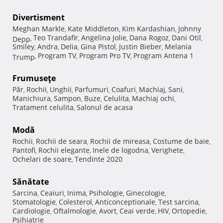
Divertisment
Meghan Markle
Kate Middleton
Kim Kardashian
Johnny
,
,
,
Teo Trandafir
Angelina Jolie
Dana Rogoz
Dani Otil
Depp
,
,
,
,
,
Smiley
Andra
Delia
Gina Pistol
Justin Bieber
Melania
,
,
,
,
,
Program TV
Program Pro TV
Program Antena 1
Trump
,
,
,
Frumuseţe
Păr
Rochii
Unghii
Parfumuri
Coafuri
Machiaj
Sani
,
,
,
,
,
,
,
Manichiura
Sampon
Buze
Celulita
Machiaj ochi
,
,
,
,
,
Tratament celulita
Salonul de acasa
,
Modă
Rochii
Rochii de seara
Rochii de mireasa
Costume de baie
,
,
,
,
Pantofi
Rochii elegante
Inele de logodna
Verighete
,
,
,
,
Ochelari de soare
Tendinte 2020
,
Sănătate
Sarcina
Ceaiuri
Inima
Psihologie
Ginecologie
,
,
,
,
,
Stomatologie
Colesterol
Anticonceptionale
Test sarcina
,
,
,
,
Cardiologie
Oftalmologie
Avort
Ceai verde
HIV
Ortopedie
,
,
,
,
,
,
Psihiatrie