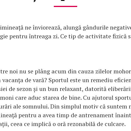
imineață ne înviorează, alungă gândurile negative
gie pentru întreaga zi. Ce tip de activitate fizică s
ntre noi nu se plâng acum din cauza zilelor mohor
a vacanța de vară? Sportul este un remediu eficie
iei de sezon și un bun relaxant, datorită eliberări
rmoni care aduc starea de bine. Cu ajutorul spor
urări ale somnului. Din simplul motiv că suntem m
ineață pentru a avea timp de antrenament înaint
ții, ceea ce implică o oră rezonabilă de culcare.