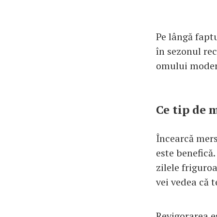
Pe lângă faptu
în sezonul rec
omului modern
Ce tip de 
Încearcă mersu
este benefică.
zilele friguro
vei vedea că t
Revigorarea e