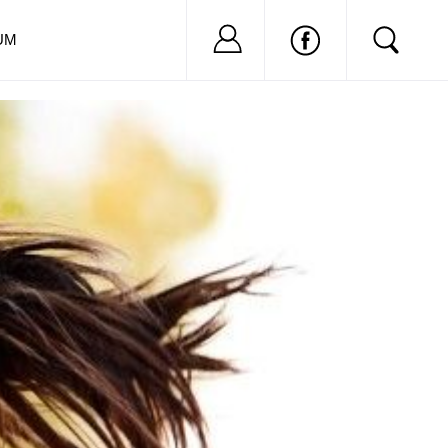
Nu ai cont?
Inregistreaza-
UM