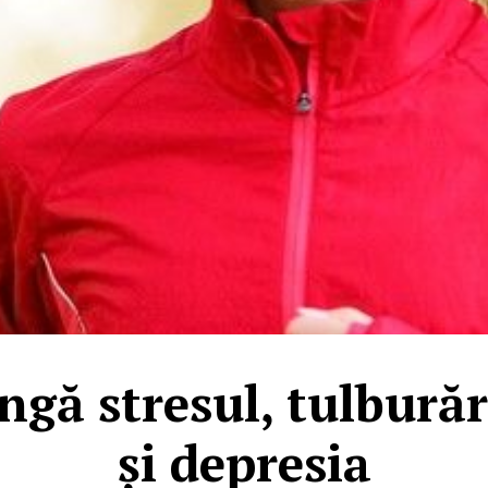
ngă stresul, tulbură
și depresia