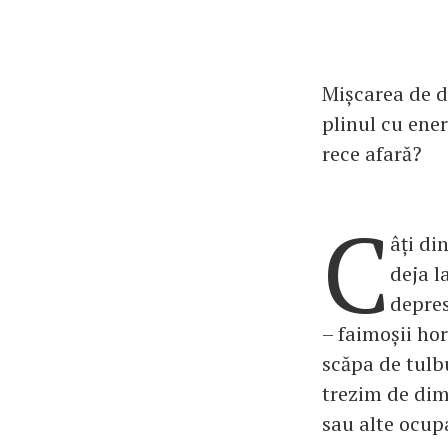
Mișcarea de d
plinul cu ener
rece afară?
C
âți di
deja l
depres
– faimoșii ho
scăpa de tulb
trezim de dim
sau alte ocupa