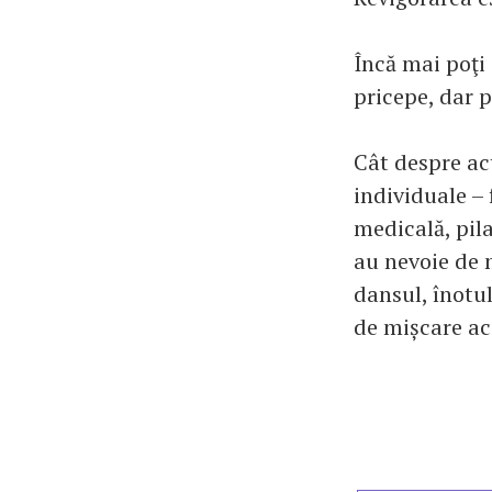
Încă mai poţi 
pricepe, dar 
Cât despre act
individuale – 
medicală, pila
au nevoie de 
dansul, înotul
de mișcare aca