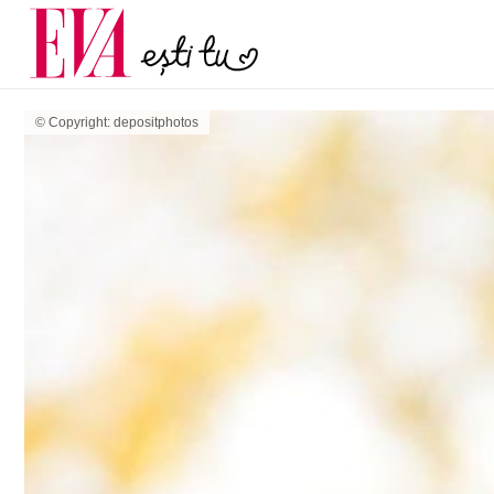
menopauză și când ar t
Carieră
la medic
Actualitate
© Copyright: depositphotos