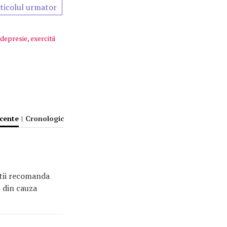
ticolul urmator
 depresie
,
exercitii
ecente
|
Cronologic
stii recomanda
i din cauza