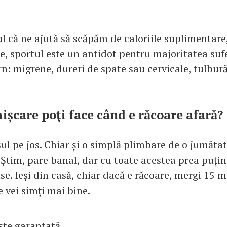
l că ne ajută să scăpăm de caloriile suplimentare,
e, sportul este un antidot pentru majoritatea suf
: migrene, dureri de spate sau cervicale, tulburăr
mișcare poţi face când e răcoare afară?
l pe jos. Chiar și o simplă plimbare de o jumătat
 Știm, pare banal, dar cu toate acestea prea puțini
ase. Ieși din casă, chiar dacă e răcoare, mergi 15 m
e vei simți mai bine.
ste garantată.