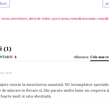
dent
ar
:
iarna
,
intretinere
,
dieta de slabit
,
sport iarna
,
remedii insomnie
,
remedii
 (1)
NTARIU
Afiseaza:
Cele mai r
015, 10:36
ajute enorm la mentinerea sanatatii. NU intamplator speciali
 de miscare in fiecare zi. Din pacate multa lume nu respecta s
foarte mult si rata obezitatii.