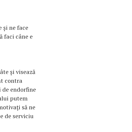
 și ne face
ă faci câne e
âte și visează
nt contra
i de endorfine
tului putem
otivați să ne
e de serviciu