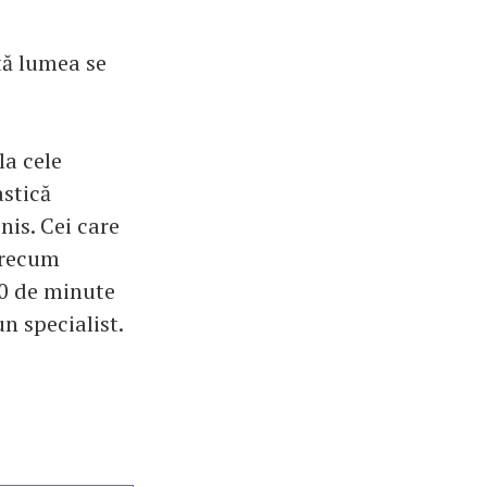
tă lumea se
la cele
astică
nis. Cei care
precum
 30 de minute
n specialist.