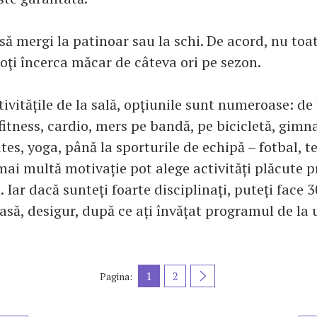
să mergi la patinoar sau la schi. De acord, nu toa
poţi încerca măcar de câteva ori pe sezon.
ivitățile de la sală, opțiunile sunt numeroase: de 
fitness, cardio, mers pe bandă, pe bicicletă, gimn
tes, yoga, până la sporturile de echipă – fotbal, te
mai multă motivație pot alege activități plăcute 
. Iar dacă sunteți foarte disciplinați, puteți face
să, desigur, după ce ați învățat programul de la u
1
2
Pagina: