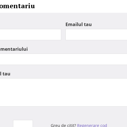
comentariu
Emailul tau
omentariului
l tau
Greu de citit?
Regenerare cod