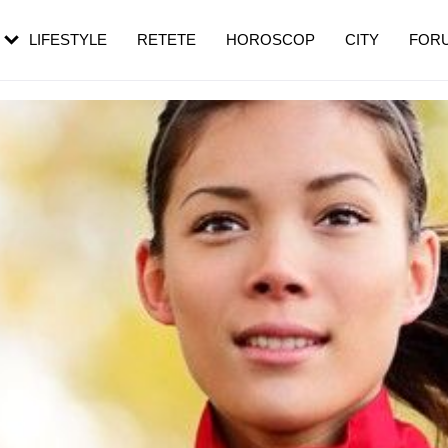
rebui să mergi
și 60 de ani. De ce te trezești mai des
pe măsură ce înaintezi în vârstă
LIFESTYLE
RETETE
HOROSCOP
CITY
FOR