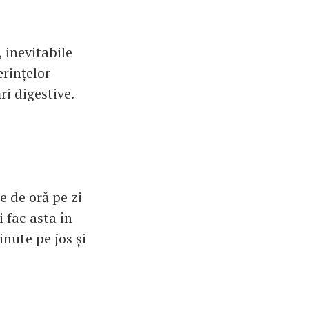
 inevitabile
erințelor
i digestive.
e de oră pe zi
 fac asta în
inute pe jos și