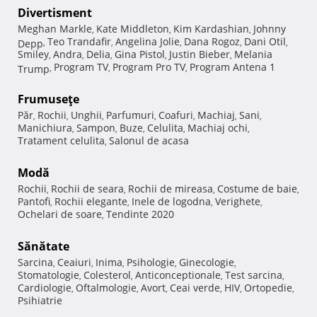
Divertisment
Meghan Markle
Kate Middleton
Kim Kardashian
Johnny
,
,
,
Teo Trandafir
Angelina Jolie
Dana Rogoz
Dani Otil
Depp
,
,
,
,
,
Smiley
Andra
Delia
Gina Pistol
Justin Bieber
Melania
,
,
,
,
,
Program TV
Program Pro TV
Program Antena 1
Trump
,
,
,
Frumuseţe
Păr
Rochii
Unghii
Parfumuri
Coafuri
Machiaj
Sani
,
,
,
,
,
,
,
Manichiura
Sampon
Buze
Celulita
Machiaj ochi
,
,
,
,
,
Tratament celulita
Salonul de acasa
,
Modă
Rochii
Rochii de seara
Rochii de mireasa
Costume de baie
,
,
,
,
Pantofi
Rochii elegante
Inele de logodna
Verighete
,
,
,
,
Ochelari de soare
Tendinte 2020
,
Sănătate
Sarcina
Ceaiuri
Inima
Psihologie
Ginecologie
,
,
,
,
,
Stomatologie
Colesterol
Anticonceptionale
Test sarcina
,
,
,
,
Cardiologie
Oftalmologie
Avort
Ceai verde
HIV
Ortopedie
,
,
,
,
,
,
Psihiatrie