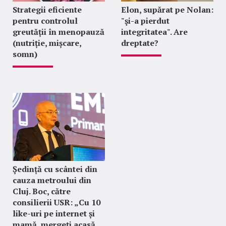
Strategii eficiente
Elon, supărat pe Nolan:
pentru controlul
"şi-a pierdut
greutății în menopauză
integritatea". Are
(nutriție, mișcare,
dreptate?
somn)
Ședință cu scântei din
cauza metroului din
Cluj. Boc, către
consilierii USR: „Cu 10
like-uri pe internet și
mamă, mergeți acasă,