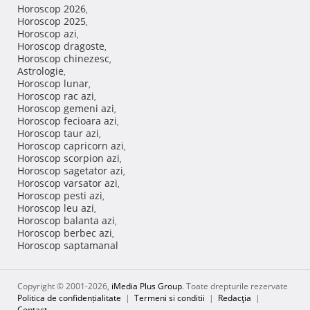
Horoscop 2026
,
Horoscop 2025
,
Horoscop azi
,
Horoscop dragoste
,
Horoscop chinezesc
,
Astrologie
,
Horoscop lunar
,
Horoscop rac azi
,
Horoscop gemeni azi
,
Horoscop fecioara azi
,
Horoscop taur azi
,
Horoscop capricorn azi
,
Horoscop scorpion azi
,
Horoscop sagetator azi
,
Horoscop varsator azi
,
Horoscop pesti azi
,
Horoscop leu azi
,
Horoscop balanta azi
,
Horoscop berbec azi
,
Horoscop saptamanal
Copyright © 2001-2026,
iMedia Plus Group
. Toate drepturile rezervate
Politica de confidențialitate
|
Termeni si conditii
|
Redacţia
|
Contact