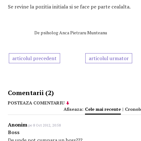
Se revine la pozitia initiala si se face pe parte cealalta.
De
psiholog Anca Pietraru Munteanu
articolul precedent
articolul urmator
Comentarii (2)
POSTEAZA COMENTARIU
Afiseaza:
Cele mai recente
|
Cronol
Anonim
pe 8 Oct 2012, 20:58
Boss
De unde pot cumpara un boss???