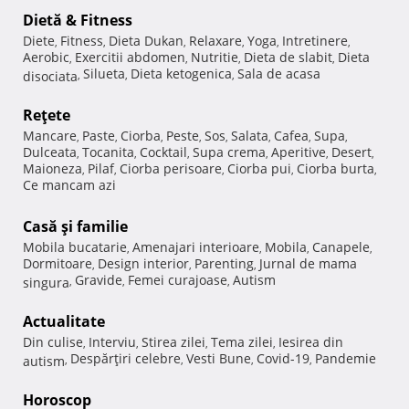
Dietă & Fitness
Diete
Fitness
Dieta Dukan
Relaxare
Yoga
Intretinere
,
,
,
,
,
,
Aerobic
Exercitii abdomen
Nutritie
Dieta de slabit
Dieta
,
,
,
,
Silueta
Dieta ketogenica
Sala de acasa
disociata
,
,
,
Reţete
Mancare
Paste
Ciorba
Peste
Sos
Salata
Cafea
Supa
,
,
,
,
,
,
,
,
Dulceata
Tocanita
Cocktail
Supa crema
Aperitive
Desert
,
,
,
,
,
,
Maioneza
Pilaf
Ciorba perisoare
Ciorba pui
Ciorba burta
,
,
,
,
,
Ce mancam azi
Casă şi familie
Mobila bucatarie
Amenajari interioare
Mobila
Canapele
,
,
,
,
Dormitoare
Design interior
Parenting
Jurnal de mama
,
,
,
Gravide
Femei curajoase
Autism
singura
,
,
,
Actualitate
Din culise
Interviu
Stirea zilei
Tema zilei
Iesirea din
,
,
,
,
Despărţiri celebre
Vesti Bune
Covid-19
Pandemie
autism
,
,
,
,
Horoscop