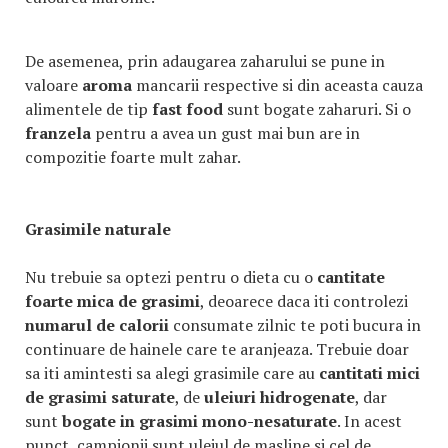
De asemenea, prin adaugarea zaharului se pune in
valoare
aroma
mancarii respective si din aceasta cauza
alimentele de tip
fast food
sunt bogate zaharuri. Si o
franzela
pentru a avea un gust mai bun are in
compozitie foarte mult zahar.
Grasimile naturale
Nu trebuie sa optezi pentru o dieta cu o
cantitate
foarte mica de grasimi
, deoarece daca iti controlezi
numarul de
calorii
consumate zilnic te poti bucura in
continuare de hainele care te aranjeaza. Trebuie doar
sa iti amintesti sa alegi grasimile care au
cantitati mici
de grasimi saturate
, de
uleiuri hidrogenate
, dar
sunt
bogate in grasimi mono-nesaturate
. In acest
punct, campionii sunt uleiul de masline si cel de