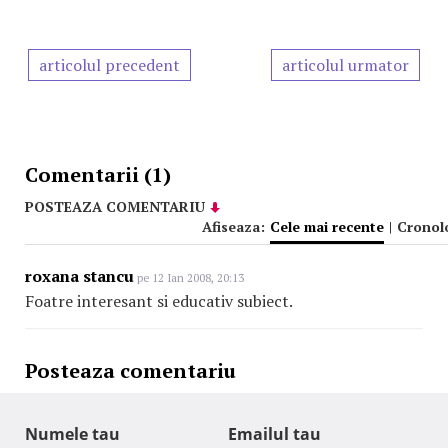
articolul precedent
articolul urmator
Comentarii (1)
POSTEAZA COMENTARIU
Afiseaza:
Cele mai recente
|
Cronol
roxana stancu
pe 12 Ian 2008, 20:13
Foatre interesant si educativ subiect.
Posteaza comentariu
Numele tau
Emailul tau