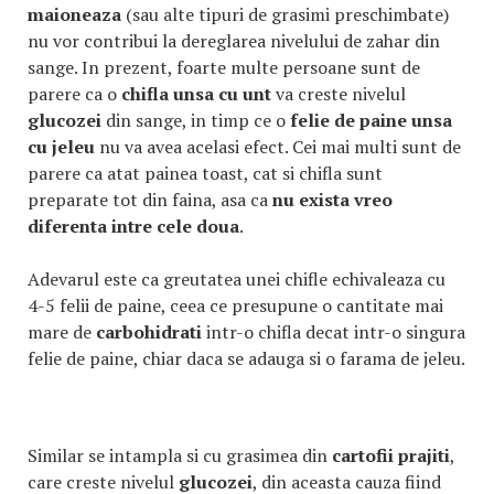
maioneaza
(sau alte tipuri de grasimi preschimbate)
nu vor contribui la dereglarea nivelului de zahar din
sange. In prezent, foarte multe persoane sunt de
parere ca o
chifla unsa cu unt
va creste nivelul
glucozei
din sange, in timp ce o
felie de paine unsa
cu jeleu
nu va avea acelasi efect. Cei mai multi sunt de
parere ca atat painea toast, cat si chifla sunt
preparate tot din faina, asa ca
nu exista vreo
diferenta intre cele doua
.
Adevarul este ca greutatea unei chifle echivaleaza cu
4-5 felii de paine, ceea ce presupune o cantitate mai
mare de
carbohidrati
intr-o chifla decat intr-o singura
felie de paine, chiar daca se adauga si o farama de jeleu.
Similar se intampla si cu grasimea din
cartofii prajiti
,
care creste nivelul
glucozei
, din aceasta cauza fiind