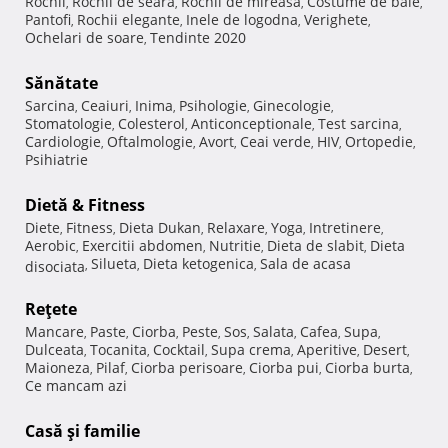
Rochii
Rochii de seara
Rochii de mireasa
Costume de baie
,
,
,
,
Pantofi
Rochii elegante
Inele de logodna
Verighete
,
,
,
,
Ochelari de soare
Tendinte 2020
,
Sănătate
Sarcina
Ceaiuri
Inima
Psihologie
Ginecologie
,
,
,
,
,
Stomatologie
Colesterol
Anticonceptionale
Test sarcina
,
,
,
,
Cardiologie
Oftalmologie
Avort
Ceai verde
HIV
Ortopedie
,
,
,
,
,
,
Psihiatrie
Dietă & Fitness
Diete
Fitness
Dieta Dukan
Relaxare
Yoga
Intretinere
,
,
,
,
,
,
Aerobic
Exercitii abdomen
Nutritie
Dieta de slabit
Dieta
,
,
,
,
Silueta
Dieta ketogenica
Sala de acasa
disociata
,
,
,
Reţete
Mancare
Paste
Ciorba
Peste
Sos
Salata
Cafea
Supa
,
,
,
,
,
,
,
,
Dulceata
Tocanita
Cocktail
Supa crema
Aperitive
Desert
,
,
,
,
,
,
Maioneza
Pilaf
Ciorba perisoare
Ciorba pui
Ciorba burta
,
,
,
,
,
Ce mancam azi
Casă şi familie