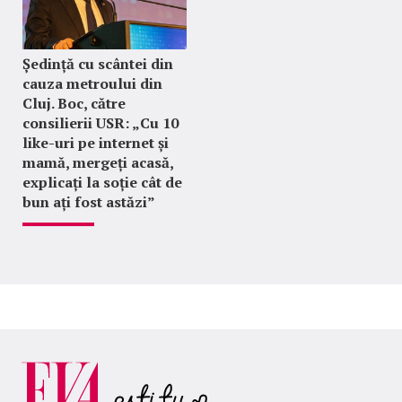
Ședință cu scântei din
cauza metroului din
Cluj. Boc, către
consilierii USR: „Cu 10
like-uri pe internet și
mamă, mergeți acasă,
explicați la soție cât de
bun ați fost astăzi”