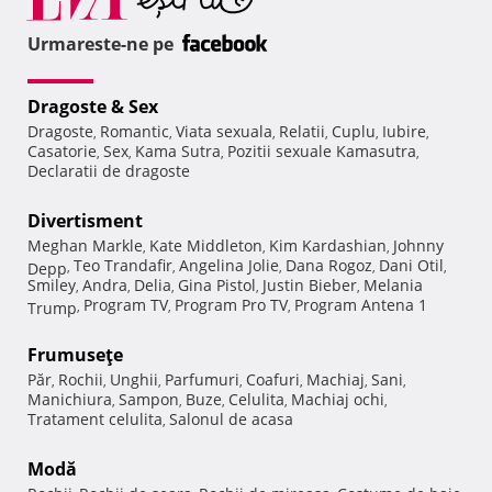
Urmareste-ne pe
Dragoste & Sex
Dragoste
Romantic
Viata sexuala
Relatii
Cuplu
Iubire
,
,
,
,
,
,
Casatorie
Sex
Kama Sutra
Pozitii sexuale Kamasutra
,
,
,
,
Declaratii de dragoste
Divertisment
Meghan Markle
Kate Middleton
Kim Kardashian
Johnny
,
,
,
Teo Trandafir
Angelina Jolie
Dana Rogoz
Dani Otil
Depp
,
,
,
,
,
Smiley
Andra
Delia
Gina Pistol
Justin Bieber
Melania
,
,
,
,
,
Program TV
Program Pro TV
Program Antena 1
Trump
,
,
,
Frumuseţe
Păr
Rochii
Unghii
Parfumuri
Coafuri
Machiaj
Sani
,
,
,
,
,
,
,
Manichiura
Sampon
Buze
Celulita
Machiaj ochi
,
,
,
,
,
Tratament celulita
Salonul de acasa
,
Modă