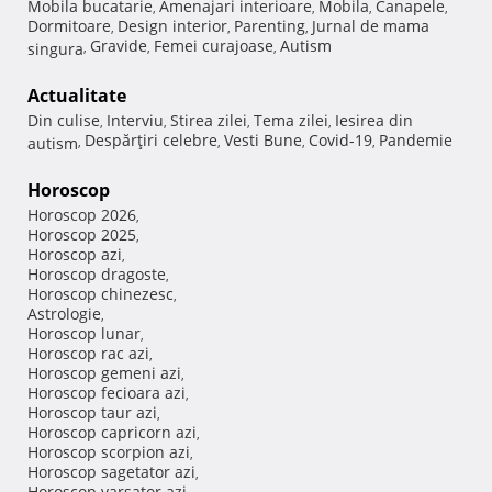
Mobila bucatarie
Amenajari interioare
Mobila
Canapele
,
,
,
,
Dormitoare
Design interior
Parenting
Jurnal de mama
,
,
,
Gravide
Femei curajoase
Autism
singura
,
,
,
Actualitate
Din culise
Interviu
Stirea zilei
Tema zilei
Iesirea din
,
,
,
,
Despărţiri celebre
Vesti Bune
Covid-19
Pandemie
autism
,
,
,
,
Horoscop
Horoscop 2026
,
Horoscop 2025
,
Horoscop azi
,
Horoscop dragoste
,
Horoscop chinezesc
,
Astrologie
,
Horoscop lunar
,
Horoscop rac azi
,
Horoscop gemeni azi
,
Horoscop fecioara azi
,
Horoscop taur azi
,
Horoscop capricorn azi
,
Horoscop scorpion azi
,
Horoscop sagetator azi
,
Horoscop varsator azi