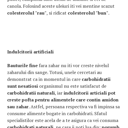
canola. Folosind aceste uleiuri iti vei mentine scazut
colesterolul "rau"
, si ridicat
colesterolul "bun"
.
Indulcitorii artificiali
Bauturile fine
fara zahar nu iti vor creste nivelul
zaharului din sange. Totusi, unele cercetari au
demonstrat ca in momentul in care
carbohidratii
sunt nesatiosi
organismul nu este satisfacut de
carbohidratii naturali
, iar
indulcitorii articiali
pot
creste pofta
pentru
alimentele care contin amidon
sau zahar
. Astfel, persoana respectiva va fi impinsa sa
consume alimente bogate in carbohidrati. Sfatul
specialistilor este acela de a te asigura ca vei consuma
carbohidrati naturali
, pe care ii poti lua din:
porumb