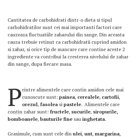
Cantitatea de carbohidrati dintr-o dieta si tipul
carbohidratilor sunt cei mai importanti factori care
cauzeaza fluctuatiile zaharului din sange. Din aceasta
cauza trebuie retinut ca carbohidratii cuprind amidon
si zahar, si orice tip de mancare care contine aceste 2
ingrediente va contribui la cresterea nivelului de zahar
din sange, dupa fiecare masa.
P
rintre alimentele care contin amidon cele mai
cunoscute sunt:
painea
,
cerealele
,
cartofii
,
orezul
,
fasolea
si
pastele
. Alimentele care
contin zahar sunt:
fructele
,
sucurile
,
siropurile,
bomboanele
,
bauturile fine
sau
inghetata
.
Grasimule, cum sunt cele din
ulei
,
unt
,
margarina
,