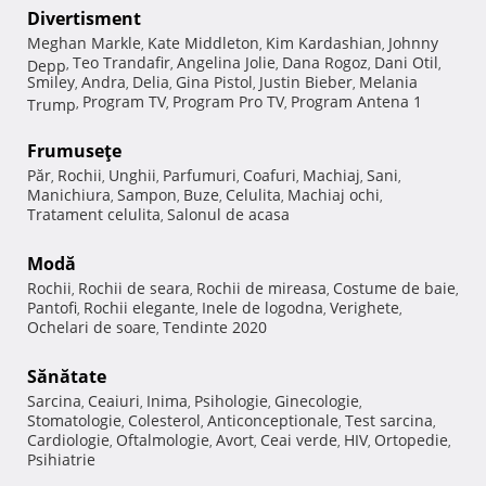
Divertisment
Meghan Markle
Kate Middleton
Kim Kardashian
Johnny
,
,
,
Teo Trandafir
Angelina Jolie
Dana Rogoz
Dani Otil
Depp
,
,
,
,
,
Smiley
Andra
Delia
Gina Pistol
Justin Bieber
Melania
,
,
,
,
,
Program TV
Program Pro TV
Program Antena 1
Trump
,
,
,
Frumuseţe
Păr
Rochii
Unghii
Parfumuri
Coafuri
Machiaj
Sani
,
,
,
,
,
,
,
Manichiura
Sampon
Buze
Celulita
Machiaj ochi
,
,
,
,
,
Tratament celulita
Salonul de acasa
,
Modă
Rochii
Rochii de seara
Rochii de mireasa
Costume de baie
,
,
,
,
Pantofi
Rochii elegante
Inele de logodna
Verighete
,
,
,
,
Ochelari de soare
Tendinte 2020
,
Sănătate
Sarcina
Ceaiuri
Inima
Psihologie
Ginecologie
,
,
,
,
,
Stomatologie
Colesterol
Anticonceptionale
Test sarcina
,
,
,
,
Cardiologie
Oftalmologie
Avort
Ceai verde
HIV
Ortopedie
,
,
,
,
,
,
Psihiatrie