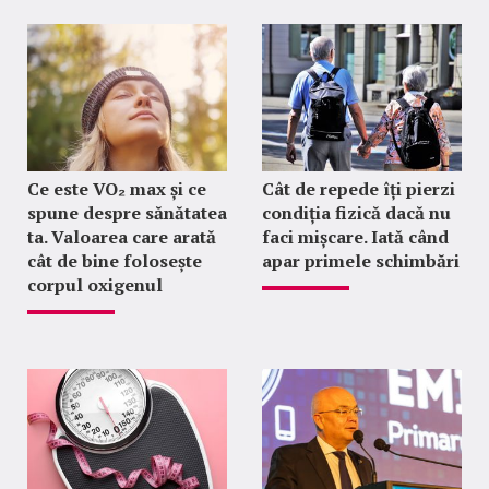
Ce este VO₂ max și ce
Cât de repede îți pierzi
spune despre sănătatea
condiția fizică dacă nu
ta. Valoarea care arată
faci mișcare. Iată când
cât de bine folosește
apar primele schimbări
corpul oxigenul