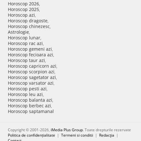
Horoscop 2026
,
Horoscop 2025
,
Horoscop azi
,
Horoscop dragoste
,
Horoscop chinezesc
,
Astrologie
,
Horoscop lunar
,
Horoscop rac azi
,
Horoscop gemeni azi
,
Horoscop fecioara azi
,
Horoscop taur azi
,
Horoscop capricorn azi
,
Horoscop scorpion azi
,
Horoscop sagetator azi
,
Horoscop varsator azi
,
Horoscop pesti azi
,
Horoscop leu azi
,
Horoscop balanta azi
,
Horoscop berbec azi
,
Horoscop saptamanal
Copyright © 2001-2026,
iMedia Plus Group
. Toate drepturile rezervate
Politica de confidențialitate
|
Termeni si conditii
|
Redacţia
|
Contact