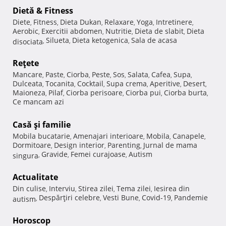
Dietă & Fitness
Diete
Fitness
Dieta Dukan
Relaxare
Yoga
Intretinere
,
,
,
,
,
,
Aerobic
Exercitii abdomen
Nutritie
Dieta de slabit
Dieta
,
,
,
,
Silueta
Dieta ketogenica
Sala de acasa
disociata
,
,
,
Reţete
Mancare
Paste
Ciorba
Peste
Sos
Salata
Cafea
Supa
,
,
,
,
,
,
,
,
Dulceata
Tocanita
Cocktail
Supa crema
Aperitive
Desert
,
,
,
,
,
,
Maioneza
Pilaf
Ciorba perisoare
Ciorba pui
Ciorba burta
,
,
,
,
,
Ce mancam azi
Casă şi familie
Mobila bucatarie
Amenajari interioare
Mobila
Canapele
,
,
,
,
Dormitoare
Design interior
Parenting
Jurnal de mama
,
,
,
Gravide
Femei curajoase
Autism
singura
,
,
,
Actualitate
Din culise
Interviu
Stirea zilei
Tema zilei
Iesirea din
,
,
,
,
Despărţiri celebre
Vesti Bune
Covid-19
Pandemie
autism
,
,
,
,
Horoscop