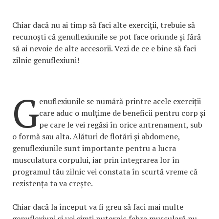
Chiar dacă nu ai timp să faci alte exerciții, trebuie să
recunoști că genuflexiunile se pot face oriunde și fără
să ai nevoie de alte accesorii. Vezi de ce e bine să faci
zilnic genuflexiuni!
G
enuflexiunile se numără printre acele exerciții
care aduc o mulțime de beneficii pentru corp și
pe care le vei regăsi în orice antrenament, sub
o formă sau alta. Alături de flotări și abdomene,
genuflexiunile sunt importante pentru a lucra
musculatura corpului, iar prin integrarea lor în
programul tău zilnic vei constata în scurtă vreme că
rezistența ta va crește.
Chiar dacă la început va fi greu să faci mai multe
genuflexiuni și vei simți puternic febra musculară nu