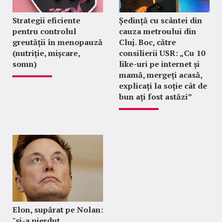
Strategii eficiente
Ședință cu scântei din
pentru controlul
cauza metroului din
greutății în menopauză
Cluj. Boc, către
(nutriție, mișcare,
consilierii USR: „Cu 10
somn)
like-uri pe internet și
mamă, mergeți acasă,
explicați la soție cât de
bun ați fost astăzi”
Elon, supărat pe Nolan:
"şi-a pierdut