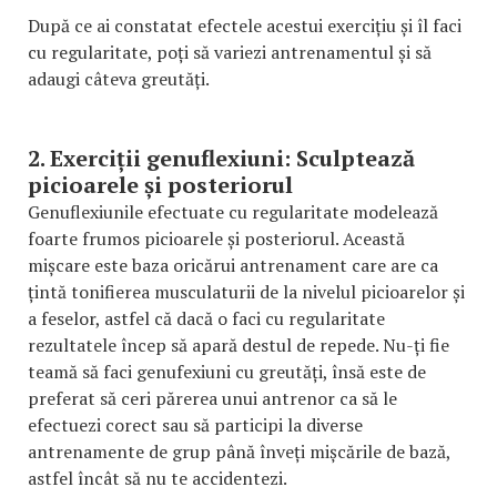
După ce ai constatat efectele acestui exercițiu și îl faci
cu regularitate, poți să variezi antrenamentul și să
adaugi câteva greutăți.
2. Exerciții genuflexiuni: Sculptează
picioarele și posteriorul
Genuflexiunile efectuate cu regularitate modelează
foarte frumos picioarele și posteriorul. Această
mișcare este baza oricărui antrenament care are ca
țintă tonifierea musculaturii de la nivelul picioarelor și
a feselor, astfel că dacă o faci cu regularitate
rezultatele încep să apară destul de repede. Nu-ți fie
teamă să faci genufexiuni cu greutăți, însă este de
preferat să ceri părerea unui antrenor ca să le
efectuezi corect sau să participi la diverse
antrenamente de grup până înveți mișcările de bază,
astfel încât să nu te accidentezi.